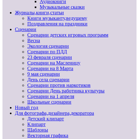
Аудиокниги
Музыкальные сказки
Журналы,книги,статьи
Книги музыканту,ведущему
Поздравления на праздники
Сценарии
Сценарии детских игровых программ
Весна
Экология сценарии
Сценарии по ПДД
23 февраля сценарии
Сценарии на Масленицу
Сценарии на 8 Марта
9 мая сценарии
День села сценарии
Сценарии против наркотиков
Сценарии День работника культуры
Сценарии на 1 апреля
Школьные сценарии
Новый год
Для фотографа,дизайнера,декоратора
Детский клипарт
Клипарт
Шаблоны
Векторная графика