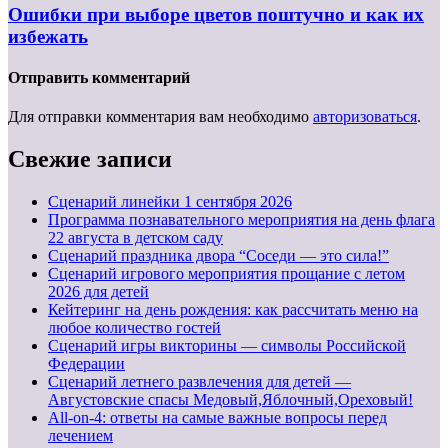
Ошибки при выборе цветов поштучно и как их
избежать
Отправить комментарий
Для отправки комментария вам необходимо
авторизоваться
.
Свежие записи
Cценарий линейки 1 сентября 2026
Программа познавательного мероприятия на день флага
22 августа в детском саду
Сценарий праздника двора “Соседи — это сила!”
Сценарий игрового мероприятия прощание с летом
2026 для детей
Кейтеринг на день рождения: как рассчитать меню на
любое количество гостей
Сценарий игры викторины — символы Российской
Федерации
Сценарий летнего развлечения для детей —
Августовские спасы Медовый,Яблочный,Ореховый!
All-on-4: ответы на самые важные вопросы перед
лечением