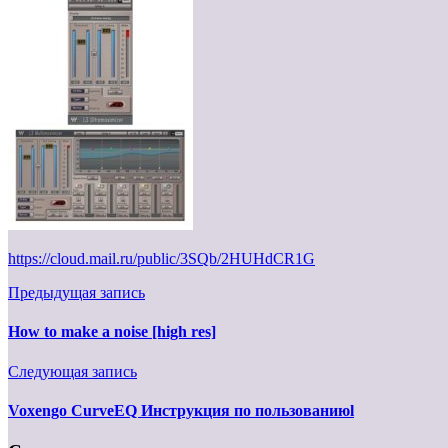
https://cloud.mail.ru/public/3SQb/2HUHdCR1G
Предыдущая запись
How to make a noise [high res]
Следующая запись
Voxengo CurveEQ Инструкция по пользованиюl