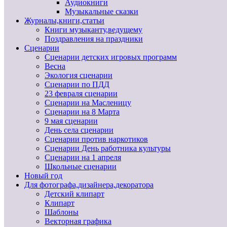
Аудиокниги
Музыкальные сказки
Журналы,книги,статьи
Книги музыканту,ведущему
Поздравления на праздники
Сценарии
Сценарии детских игровых программ
Весна
Экология сценарии
Сценарии по ПДД
23 февраля сценарии
Сценарии на Масленицу
Сценарии на 8 Марта
9 мая сценарии
День села сценарии
Сценарии против наркотиков
Сценарии День работника культуры
Сценарии на 1 апреля
Школьные сценарии
Новый год
Для фотографа,дизайнера,декоратора
Детский клипарт
Клипарт
Шаблоны
Векторная графика