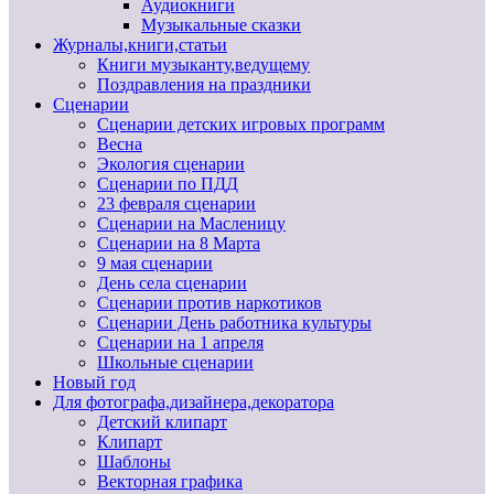
Аудиокниги
Музыкальные сказки
Журналы,книги,статьи
Книги музыканту,ведущему
Поздравления на праздники
Сценарии
Сценарии детских игровых программ
Весна
Экология сценарии
Сценарии по ПДД
23 февраля сценарии
Сценарии на Масленицу
Сценарии на 8 Марта
9 мая сценарии
День села сценарии
Сценарии против наркотиков
Сценарии День работника культуры
Сценарии на 1 апреля
Школьные сценарии
Новый год
Для фотографа,дизайнера,декоратора
Детский клипарт
Клипарт
Шаблоны
Векторная графика