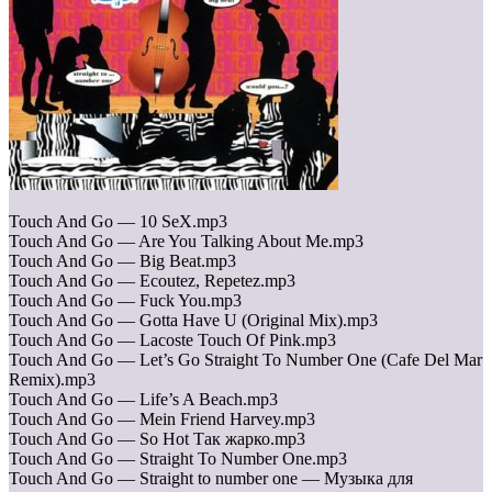
Touch And Go — 10 SeX.mp3
Touch And Go — Are You Talking About Me.mp3
Touch And Go — Big Beat.mp3
Touch And Go — Ecoutez, Repetez.mp3
Touch And Go — Fuck You.mp3
Touch And Go — Gotta Have U (Original Mix).mp3
Touch And Go — Lacoste Touch Of Pink.mp3
Touch And Go — Let’s Go Straight To Number One (Cafe Del Mar
Remix).mp3
Touch And Go — Life’s A Beach.mp3
Touch And Go — Mein Friend Harvey.mp3
Touch And Go — So Hot Так жарко.mp3
Touch And Go — Straight To Number One.mp3
Touch And Go — Straight to number one — Музыка для