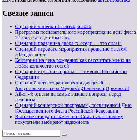
Свежие записи
Cценарий линейки 1 сентября 2026
Программа познавательного мероприятия на день флага
22 августа в детском саду
Сценарий праздника двора “Соседи — это сила!”
Сценарий игрового мероприятия прощание с летом
2026 для детей
Кейтеринг на день рождения: как рассчитать меню на
любое количество гостей
Сценарий игры викторины — символы Российской
Федерации
Сценарий летнего развлечения для детей —
Августовские спасы Медовый,Яблочный,Ореховый!
All-on-4: ответы на самые важные вопросы перед
лечением
Сценарий концертной программы, посвященной Дню
Государственного флага Российской Федерации
Высокие стандарты качества «Семяныча»: почему
покупатели выбирают надежность