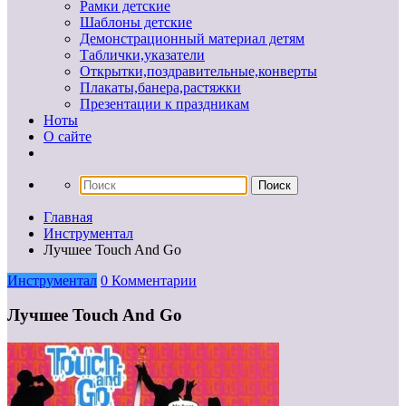
Рамки детские
Шаблоны детские
Демонстрационный материал детям
Таблички,указатели
Открытки,поздравительные,конверты
Плакаты,банера,растяжки
Презентации к праздникам
Ноты
О сайте
Главная
Инструментал
Лучшее Touch And Go
Инструментал
0 Комментарии
Лучшее Touch And Go