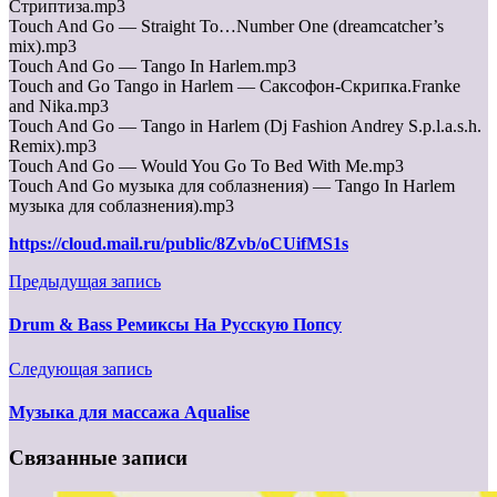
Стриптиза.mp3
Touch And Go — Straight To…Number One (dreamcatcher’s
mix).mp3
Touch And Go — Tango In Harlem.mp3
Touch and Go Tango in Harlem — Саксофон-Скрипка.Franke
and Nika.mp3
Touch And Go — Tango in Harlem (Dj Fashion Andrey S.p.l.a.s.h.
Remix).mp3
Touch And Go — Would You Go To Bed With Me.mp3
Touch And Go музыка для соблазнения) — Tango In Harlem
музыка для соблазнения).mp3
https://cloud.mail.ru/public/8Zvb/oCUifMS1s
Предыдущая запись
Drum & Bass Ремиксы На Русскую Попсу
Следующая запись
Музыка для массажа Aqualise
Связанные записи