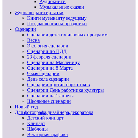
Аудиокниги
Музыкальные сказки
Журналы,книги,статьи
Книги музыканту,ведущему
Поздравления на праздники
Сценарии
Сценарии детских игровых программ
Весна
Экология сценарии
Сценарии по ПДД
23 февраля сценарии
Сценарии на Масленицу
Сценарии на 8 Марта
9 мая сценарии
День села сценарии
Сценарии против наркотиков
Сценарии День работника культуры
Сценарии на 1 апреля
Школьные сценарии
Новый год
Для фотографа,дизайнера,декоратора
Детский клипарт
Клипарт
Шаблоны
Векторная графика