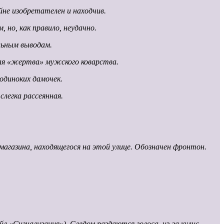
йне изобретателен и находчив.
 но, как правило, неудачно.
ельным выводам.
ая «жертва» мужского коварства.
одиноких дамочек.
легка рассеянная.
магазина, находящегося на этой улице. Обозначен фронтон.
 «Сигнализация»). Следом раздаются голоса, из-за кулис.