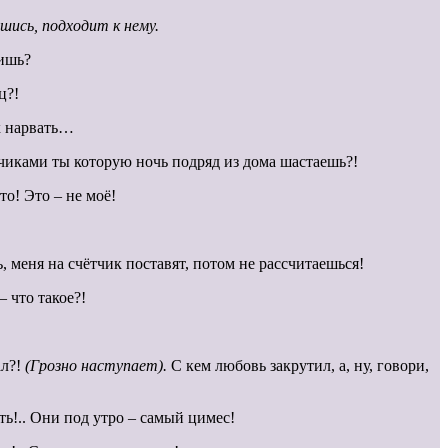
шись, подходит к нему.
пишь?
ц?!
х нарвать…
чиками ты которую ночь подряд из дома шастаешь?!
то! Это – не моё!
 меня на счётчик поставят, потом не рассчитаешься!
 – что такое?!
ал?!
(Грозно наступает).
С кем любовь закрутил, а, ну, говори,
ь!.. Они под утро – самый цимес!