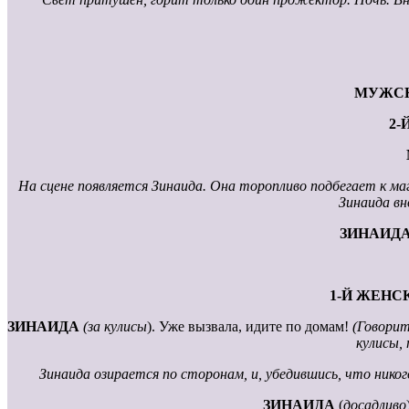
МУЖСК
2-
На сцене появляется Зинаида. Она торопливо подбегает к ма
Зинаида вн
ЗИНАИД
1-Й ЖЕНС
ЗИНАИДА
(за кулисы
). Уже вызвала, идите по домам!
(Говорит
кулисы, 
Зинаида озирается по сторонам, и, убедившись, что никог
ЗИНАИДА
(
досадливо