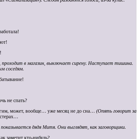
работала!
ают!
!
ь, проходит в магазин, выключает сирену. Наступает тишина.
ым соседям.
абатывание!
очь не спать?
угим, может, вообще… уже месяц не до сна…
(Опять говорит за
астерах…
ы показывается дядя Митя. Они выглядят, как заговорщики.
как заметит кто-нибудь?