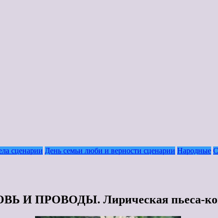
ела сценарии
День семьи люби и верности сценарии
Народные
С
Ь И ПРОВОДЫ. Лирическая пьеса-ко