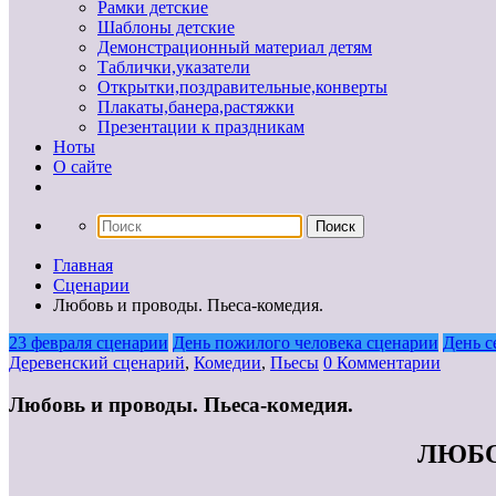
Рамки детские
Шаблоны детские
Демонстрационный материал детям
Таблички,указатели
Открытки,поздравительные,конверты
Плакаты,банера,растяжки
Презентации к праздникам
Ноты
О сайте
Главная
Сценарии
Любовь и проводы. Пьеса-комедия.
23 февраля сценарии
День пожилого человека сценарии
День с
Деревенский сценарий
,
Комедии
,
Пьесы
0 Комментарии
Любовь и проводы. Пьеса-комедия.
ЛЮБОВ