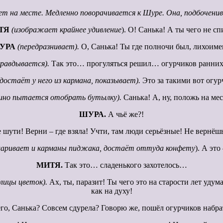
т на месте. Медленно поворачивается к Шуре. Она, подбоченив
ТЯ
(изображает крайнее удивление
). О! Санька! А ты чего не с
УРА
(передразнивает).
О, Санька! Ты где полночи был, лихоиме
правдывается).
Так это… прогуляться решил… огурчиков ранни
остаёт у него из кармана, показывает).
Это за такими вот огур
ешно пытается отобрать бутылку).
Санька! А, ну, положь на мес
ШУРА.
А чьё же?!
ути! Верни – где взяла! Учти, там люди серьёзные! Не вернёшь,
аривает и карманы пиджака, достаёт оттуда конфету
). А это
МИТЯ.
Так это… сладенького захотелось…
лицы цветок).
Ах, ты, паразит! Ты чего это на старости лет удум
как на духу!
го, Санька? Совсем сдурела? Говорю же, пошёл огурчиков набрат