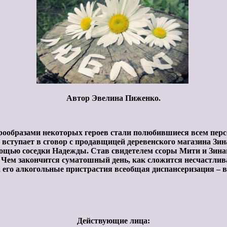
Автор Эвелина Пиженко.
Прообразами некоторых героев стали полюбившиеся всем пер
ступает в сговор с продавщицей деревенского магазина Зинаи
мощью соседки Надежды. Став свидетелем ссоры Мити и Зинаи
. Чем закончится суматошный день, как сложится несчастли
а его алкогольные пристрастия всеобщая диспансеризация – вс
Действующие лица: