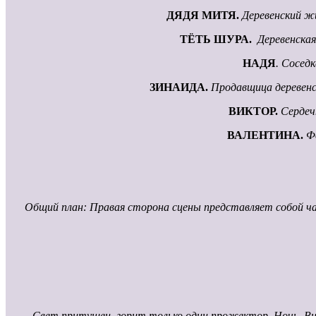
ДЯДЯ МИТЯ.
Деревенский жи
ТЁТЬ ШУРА.
Деревенская
НАДЯ
. Сосед
ЗИНАИДА.
Продавщица деревенс
ВИКТОР.
Сердеч
ВАЛЕНТИНА.
Ф
Общий план: Правая сторона сцены представляет собой час
Свет притушен, горит только один прожектор. Ночь. Внез