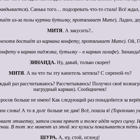
равдывается
). Санька того… подозревать что-то стала! Всё ждал,
таёт из-за полы куртки бутылку, протягивает Мите
). Ладно, д
МИТЯ
. А закусить?..
(нехотя достаёт из кармана конфету, протягивает Мите).
Ой, Г
онфету в карман пиджака, бутылку – в карман галифе
). Зинаида
ЗИНАИДА.
Ну, давай, только скорее!
МИТЯ
. А на что ты эту канитель затеяла? С сиреной-то?
 каждый раз рассчитываюсь? Рассчитываюсь! Получил своё вознагр
нагрудный карман). Сообщничек!
осов больше не имею! Как следующий раз понадобится за верёв
и слова! А то в долг больше не дам! Всё, пошла я!
(Торопливо у
вает этикетку, затем снова прячет и тоже идёт через сцену. Не
нии. В тот же момент из этой же кулисы показывается тёть Ш
ШУРА.
А, ну, стой, оглоед!