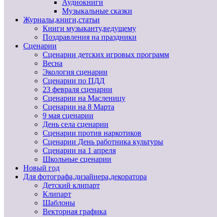
Аудиокниги
Музыкальные сказки
Журналы,книги,статьи
Книги музыканту,ведущему
Поздравления на праздники
Сценарии
Сценарии детских игровых программ
Весна
Экология сценарии
Сценарии по ПДД
23 февраля сценарии
Сценарии на Масленицу
Сценарии на 8 Марта
9 мая сценарии
День села сценарии
Сценарии против наркотиков
Сценарии День работника культуры
Сценарии на 1 апреля
Школьные сценарии
Новый год
Для фотографа,дизайнера,декоратора
Детский клипарт
Клипарт
Шаблоны
Векторная графика