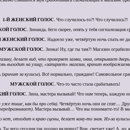
1-Й ЖЕНСКИЙ ГОЛОС
. Что случилось-то?! Что случилось?!
ОЙ ГОЛОС
. Зинаида, беги скорее, опять у тебя сигнализация с
Й ЖЕНСКИЙ ГОЛОС
. Надоело уже, четвёртую ночь спать не д
МУЖСКОЙ ГОЛОС
. Зинка! Ну, где ты там?! Магазин ограбили
газину, делает вид, что проверяет замки, окна, открывает двер
овь выходит на улицу, «запирает» магазин, кричит воображаем
А
(
кричит за кулисы
). Всё нормально, граждане! Самовольное ср
МУЖСКОЙ ГОЛОС
. Что-то часто стала срабатывать!
КИЙ ГОЛОС
. Зина, мастера вызывай! Что нам теперь, каждую н
 уже тише, как бы про себя)
. Четвёртую ночь они не спят… Др
передразнивает).
Мастера вызывай… Что вы понимаете-то! В м
о нет, отходит к краю сцены, делает кому-то знак. Из-за кулис
). Ты чего сегодня так поздно включил? Вон, светает уже! А, ну, 