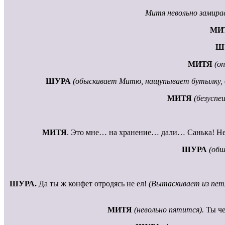
Митя невольно замирае
МИ
Ш
МИТЯ
(о
ШУРА
(обыскивает Митю, нащупывает бутылку, д
МИТЯ
(безусп
МИТЯ
. Это мне… на хранение… дали… Санька! Не ш
ШУРА
(обш
ШУРА.
Да ты ж конфет отродясь не ел!
(Вытаскивает из пет
МИТЯ
(невольно пятится).
Ты че