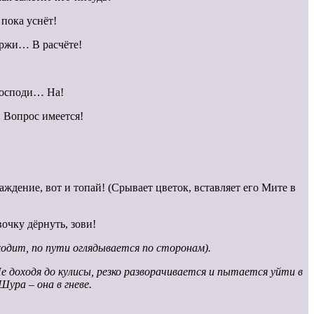
 пока уснёт!
ержи… В расчёте!
осподи… На!
! Вопрос имеется!
аждение, вот и топай! (Срывает цветок, вставляет его Мите в
очку дёрнуть, зови!
ходит, по пути оглядывается по сторонам).
 доходя до кулисы, резко разворачивается и пытается уйти в
ура – она в гневе.