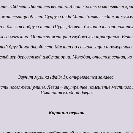
тель 60 лет. Любитель выпить. В поисках алкоголя бывает кра
 жительница 59 лет. Супруга дяди Мити. Зорко следит за мужем,
ка и близкая подруга тёти Шуры, 45 лет. Склонна к скоропалит
кого магазина. Одинокая женщина глубоко «за тридцать». Вечн
ный друг Зинаиды, 40 лет. Мастер по сигнализации и охмурению 
ельдшер деревенской амбулатории. Молодая, ответственная, но с
Звучит музыка (файл 1), открывается занавес.
ть поселковой улицы. Левая – внутреннее помещение местного 
Имитация входной двери.
Картина первая.
апно слышится звук сработавшей сигнализации в магазине (файл