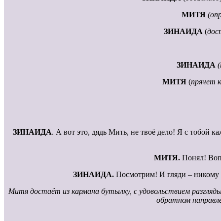
МИТЯ
(оп
ЗИНАИДА
(
дос
ЗИНАИДА
МИТЯ
(
прячет к
ЗИНАИДА
. А вот это, дядь Мить, не твоё дело! Я с тобой
МИТЯ.
Понял! Вопр
ЗИНАИДА.
Посмотрим! И гляди – никому н
Митя достаёт из кармана бутылку, с удовольствием разгляды
обратном направле