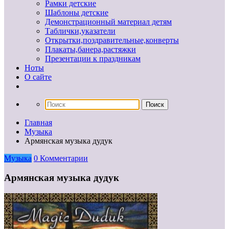
Рамки детские
Шаблоны детские
Демонстрационный материал детям
Таблички,указатели
Открытки,поздравительные,конверты
Плакаты,банера,растяжки
Презентации к праздникам
Ноты
О сайте
Главная
Музыка
Армянская музыка дудук
Музыка
0 Комментарии
Армянская музыка дудук