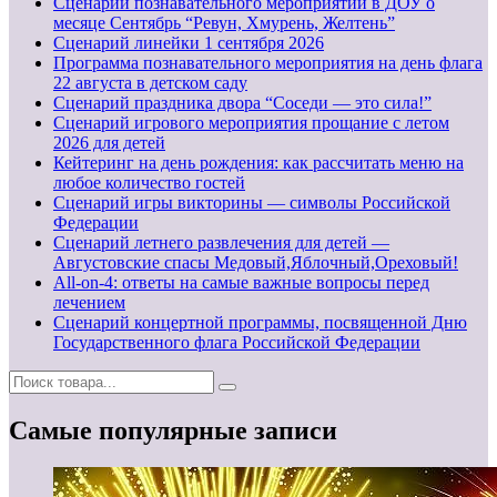
Сценарии познавательного мероприятий в ДОУ о
месяце Сентябрь “Ревун, Хмурень, Желтень”
Cценарий линейки 1 сентября 2026
Программа познавательного мероприятия на день флага
22 августа в детском саду
Сценарий праздника двора “Соседи — это сила!”
Сценарий игрового мероприятия прощание с летом
2026 для детей
Кейтеринг на день рождения: как рассчитать меню на
любое количество гостей
Сценарий игры викторины — символы Российской
Федерации
Сценарий летнего развлечения для детей —
Августовские спасы Медовый,Яблочный,Ореховый!
All-on-4: ответы на самые важные вопросы перед
лечением
Сценарий концертной программы, посвященной Дню
Государственного флага Российской Федерации
Самые популярные записи