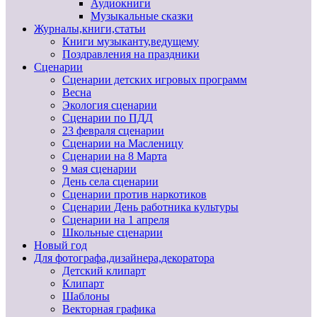
Аудиокниги
Музыкальные сказки
Журналы,книги,статьи
Книги музыканту,ведущему
Поздравления на праздники
Сценарии
Сценарии детских игровых программ
Весна
Экология сценарии
Сценарии по ПДД
23 февраля сценарии
Сценарии на Масленицу
Сценарии на 8 Марта
9 мая сценарии
День села сценарии
Сценарии против наркотиков
Сценарии День работника культуры
Сценарии на 1 апреля
Школьные сценарии
Новый год
Для фотографа,дизайнера,декоратора
Детский клипарт
Клипарт
Шаблоны
Векторная графика