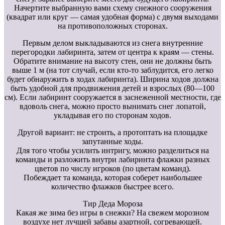
Начертите выбранную вами схему снежного сооружения
(квадрат или круг — самая удобная форма) с двумя выходами
на противоположных сторонах.
Первым делом выкладываются из снега внутренние
перегородки лабиринта, затем от центра к краям — стены.
Обратите внимание на высоту стен, они не должны быть
выше 1 м (на тот случай, если кто-то заблудится, его легко
будет обнаружить в ходах лабиринта). Ширина ходов должна
быть удобной для продвижения детей и взрослых (80—100
см). Если лабиринт сооружается в заснеженной местности, где
вдоволь снега, можно просто вынимать снег лопатой,
укладывая его по сторонам ходов.
Другой вариант: не строить, а протоптать на площадке
запутанные ходы.
Для того чтобы усилить интригу, можно разделиться на
команды и разложить внутри лабиринта флажки разных
цветов по числу игроков (по цветам команд).
Побеждает та команда, которая соберет наибольшее
количество флажков быстрее всего.
Тир Деда Мороза
Какая же зима без игры в снежки? На свежем морозном
воздухе нет лучшей забавы азартной, согревающей.