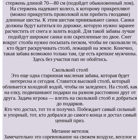
стержень длиной 70—80 см (подойдет обыкновенный лом).
На стержень надевают колесо, к которому прикрепляют
(можно прикрутить проволокой или прибить гвоздями)
длинные шесты. К этим шестам привязывают санки. Санки
должны будут катиться по дорожке, которую нужно заранее
расчистить от снега и залить водой. Для такой забавы лучше
подойдут широкие санки или скрепленные по двое. Снег
вокруг столба нужно посыпать песком, чтобы не скользили те,
кто будет раскручивать столб, лежащий на земле. Конечно,
такая забава возможно только там, где есть крепкие мужчины.
Здесь без участия пап не обойтись.
Скользкий столб
Это еще одна старинная масленая забава, которая будет
интересна и сегодня. Ставится высокий столб, который
обливается холодной водой, чтобы он заледенел. На столб, как
на елку, подвешивают подарки на разном расстоянии друг от
друга. Задача игрока — влезть на скользкий столб и добраться
до подарков.
Кто что достал, тот то и получил. Побеждает самый сильный
и упорный, тот, кто добрался до самого конца и достал самый
ценный приз.
Метание метелок
Замечательно это соревнование на свежем воздухе, веселое и