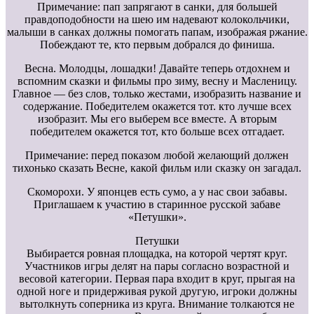
Примечание: пап запрягают в санки, для большей
правдоподобности на шею им надевают колокольчики,
малыши в санках должны помогать папам, изображая ржание.
Побеждают те, кто первым добрался до финиша.
Весна. Молодцы, лошадки! Давайте теперь отдохнем и
вспомним сказки и фильмы про зиму, весну и Масленицу.
Главное — без слов, только жестами, изобразить название и
содержание. Победителем окажется тот. кто лучше всех
изобразит. Мы его выберем все вместе. А вторым
победителем окажется тот, кто больше всех отгадает.
Примечание: перед показом любой желающий должен
тихонько сказать Весне, какой фильм или сказку он загадал.
Скоморохи. У японцев есть сумо, а у нас свои забавы.
Приглашаем к участию в старинное русской забаве
«Петушки».
Петушки
Выбирается ровная площадка, на которой чертят круг.
Участников игры делят на пары согласно возрастной и
весовой категории. Первая пара входит в круг, прыгая на
одной ноге и придерживая рукой другую, игроки должны
вытолкнуть соперника из круга. Внимание толкаются не