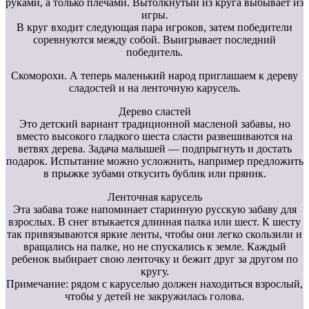
руками, а только плечами. Вытолкнутый из круга выбывает из
игры.
В круг входит следующая пара игроков, затем победители
соревнуются между собой. Выигрывает последний
победитель.
Скоморохи. А теперь маленький народ приглашаем к дереву
сладостей и на ленточную карусель.
Дерево сластей
Это детский вариант традиционной масленой забавы, но
вместо высокого гладкого шеста сласти развешиваются на
ветвях дерева. Задача малышей — подпрыгнуть и достать
подарок. Испытание можно усложнить, например предложить
в прыжке зубами откусить бублик или пряник.
Ленточная карусель
Эта забава тоже напоминает старинную русскую забаву для
взрослых. В снег втыкается длинная палка или шест. К шесту
так привязываются яркие ленты, чтобы они легко скользили и
вращались на палке, но не спускались к земле. Каждый
ребенок выбирает свою ленточку и бежит друг за другом по
кругу.
Примечание: рядом с каруселью должен находиться взрослый,
чтобы у детей не закружилась голова.