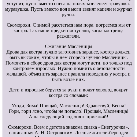
уступит, пусть вместо снега на полях зазеленеет травушка-
муравушка. Пусть вместо воя вьюги звенят капели и журчат
ручьи.
Скоморохи. С зимой расстаться нам пора, погреемся мы от
костра. Так наши предки поступали, когда кострища
разжигали.
Сжигание Масленицы
Дрова для костра нужно заготовить заранее, костер должен
быть высоким, чтобы в нем сгорело чучело Масленицы.
Помогать в сборе дров для костра могут дети, но только под
контролем взрослых. Нужно помнить о безопасности
малышей, объяснить заранее правила поведения у костра и
быть возле них.
Дети и взрослые берутся за руки и водят хоровод вокруг
костра со словами:
Уходи, Зима! Прощай, Масленица! Здравствуй, Весна!
Гори, гори ясно, чтобы не погасло! Прощай, Масленица!
А на следующий год опять приезжай!
Скоморохи. Всем с детства знакома сказка «Снегурочка»,
написанная А. Н. Островским. Лесные жители-берендеи