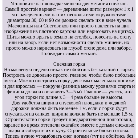
Установите на площадке мишени для метания снежков.
Самый простой вариант — деревянные щиты размером 1 х 1
м с начерченными на них несколькими окружностями
диаметром 30, 60 и 90 см (можно сделать их в виде чучела
Масленицы или Снеговиков или просто наклеить на щит
изображения из плотного картона или нарисовать на щитах).
Щиты можно врыть в землю на столбах, повесить на стену
или на забор. Если нет возможности сделать мишени, их
просто можно нарисовать на глухой стене дома или заборе.
Побеждает самый меткий.
Снежная горка
На масленую неделю никак не обойтись без катаний с горки.
Построить ее довольно просто, главное, чтобы было побольше
места. Можно построить горку для самых маленьких пониже
и для взрослых — покруче (разница между уровнями старта и
финиша должна составлять 3—5 м). Главное — учесть, что
угол горки по длине в 3—4 раза больше ее высоты.
Для удобства ширина спусковой площадки и ледяной
дорожки должна быть не менее 1 м, если с горки будут
спускаться на санках, ширина должна быть не меньше 1,5 м.
Строительство горки требует предварительной подготовки,
заранее во время оттепели скатайте вместе с детьми снежные
шары и соберите их в кучу. Строительные блоки готовы.
Теперь нужно утрамбовать снег ногами (тут не обойтись без