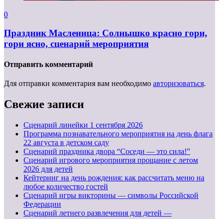
0
Праздник Масленица: Солнышко красно гори,
гори ясно, сценарий мероприятия
Отправить комментарий
Для отправки комментария вам необходимо
авторизоваться
.
Свежие записи
Cценарий линейки 1 сентября 2026
Программа познавательного мероприятия на день флага
22 августа в детском саду
Сценарий праздника двора “Соседи — это сила!”
Сценарий игрового мероприятия прощание с летом
2026 для детей
Кейтеринг на день рождения: как рассчитать меню на
любое количество гостей
Сценарий игры викторины — символы Российской
Федерации
Сценарий летнего развлечения для детей —