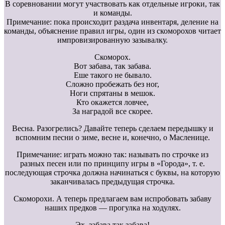
В соревновании могут участвовать как отдельные игроки, так
и команды.
Примечание: пока происходит раздача инвентаря, деление на
команды, объяснение правил игры, один из скоморохов читает
импровизированную зазывалку.
Скоморох.
Вот забава, так забава.
Еше такого не бывало.
Сложно пробежать без ног,
Ноги спрятаны в мешок.
Кто окажется ловчее,
За наградой все скорее.
Весна. Разогрелись? Давайте теперь сделаем передышку и
вспомним песни о зиме, весне и, конечно, о Масленице.
Примечание: играть можно так: называть по строчке из
разных песен или по принципу игры в «Города», т. е.
последующая строчка должна начинаться с буквы, на которую
заканчивалась предыдущая строчка.
Скоморохи. А теперь предлагаем вам испробовать забаву
наших предков — прогулка на ходулях.
Эх, забава так забава!