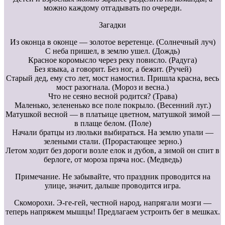
можно каждому отгадывать по очереди.
Загадки
Из оконца в оконце — золотое веретенце. (Солнечный луч)
С неба пришел, в землю ушел. (Дождь)
Красное коромысло через реку повисло. (Радуга)
Без языка, а говорит. Без ног, а бежит. (Ручей)
Старый дед, ему сто лет, мост намостил. Пришла красна, весь
мост разогнала. (Мороз и весна.)
Что не сеяно весной родится? (Трава)
Маленько, зелененько все поле покрыло. (Весенний луг.)
Матушкой весной — в платьице цветном, матушкой зимой —
в плаще белом. (Поле)
Начали братцы из люльки выбираться. На землю упали —
зелеными стали. (Прорастающее зерно.)
Летом ходит без дороги возле елок и дубов, а зимой он спит в
берлоге, от мороза пряча нос. (Медведь)
Примечание. Не забывайте, что праздник проводится на
улице, значит, дальше проводится игра.
Скоморохи. Э-ге-гей, честной народ, напрягали мозги —
теперь напряжем мышцы! Предлагаем устроить бег в мешках.