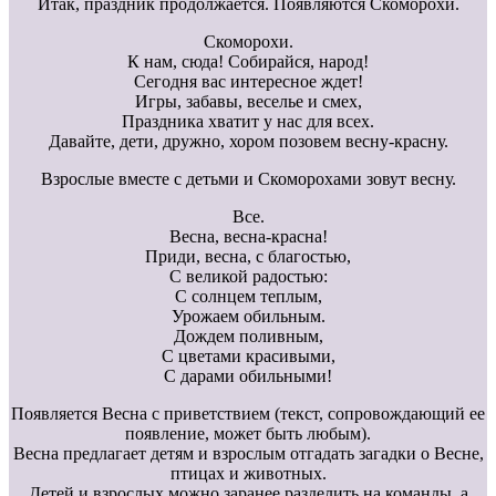
Итак, праздник продолжается. Появляются Скоморохи.
Скоморохи.
К нам, сюда! Собирайся, народ!
Сегодня вас интересное ждет!
Игры, забавы, веселье и смех,
Праздника хватит у нас для всех.
Давайте, дети, дружно, хором позовем весну-красну.
Взрослые вместе с детьми и Скоморохами зовут весну.
Все.
Весна, весна-красна!
Приди, весна, с благостью,
С великой радостью:
С солнцем теплым,
Урожаем обильным.
Дождем поливным,
С цветами красивыми,
С дарами обильными!
Появляется Весна с приветствием (текст, сопровождающий ее
появление, может быть любым).
Весна предлагает детям и взрослым отгадать загадки о Весне,
птицах и животных.
Детей и взрослых можно заранее разделить на команды, а