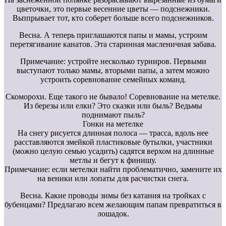
цветочки, это первые весенние цветы — подснежники.
Вьппрывает тот, кто соберет больше всего подснежников.
Весна. А теперь приглашаются папы и мамы, устроим
перетягивание канатов. Эта старинная масленичная забава.
Примечание: устройте несколько турниров. Первыми
выступают только мамы, вторыми папы, а затем можно
устроить соревнование семейных команд.
Скоморохи. Еще такого не бывало! Соревнование на метелке.
Из березы или елки? Это сказки или быль? Ведьмы
поднимают пыль?
Гонки на метелке
На снегу рисуется длинная полоса — трасса, вдоль нее
расставляются змейкой пластиковые бутылки, участники
(можно целую семью усадить) садятся верхом на длинные
метлы и бегут к финишу.
Примечание: если метелки найти проблематично, замените их
на веники или лопаты для расчистки снега.
Весна. Какие проводы зимы без катания на тройках с
бубенцами? Предлагаю всем желающим папам превратиться в
лошадок.