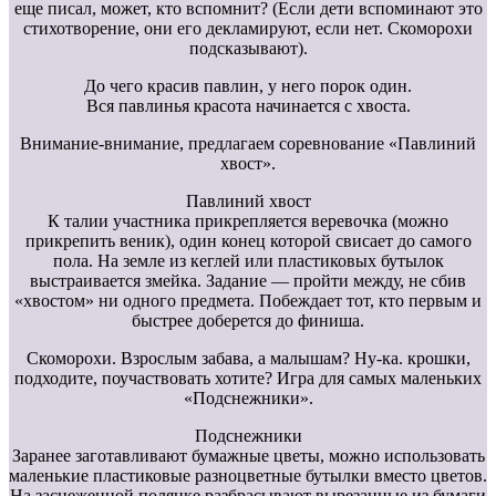
еще писал, может, кто вспомнит? (Если дети вспоминают это
стихотворение, они его декламируют, если нет. Скоморохи
подсказывают).
До чего красив павлин, у него порок один.
Вся павлинья красота начинается с хвоста.
Внимание-внимание, предлагаем соревнование «Павлиний
хвост».
Павлиний хвост
К талии участника прикрепляется веревочка (можно
прикрепить веник), один конец которой свисает до самого
пола. На земле из кеглей или пластиковых бутылок
выстраивается змейка. Задание — пройти между, не сбив
«хвостом» ни одного предмета. Побеждает тот, кто первым и
быстрее доберется до финиша.
Скоморохи. Взрослым забава, а малышам? Ну-ка. крошки,
подходите, поучаствовать хотите? Игра для самых маленьких
«Подснежники».
Подснежники
Заранее заготавливают бумажные цветы, можно использовать
маленькие пластиковые разноцветные бутылки вместо цветов.
На заснеженной полянке разбрасывают вырезанные из бумаги