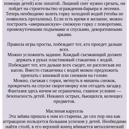
помощи детей) или лопатой. Лишний снег нужно срезать, он
пойдет на строительство ограждения-барьера и лесенки.
Теперь необходимо залить горку холодной водой (чтобы не
появились проталины). Если есть время и желание, можно
построить «американскую» снежную горку с поворотами,
промежуточными подъемами и спусками, декоративными
арками.
Правила игры просты, побеждает тот, кто проедет дальше
всех.
Можно усложнить задание. Каждый съезжающий должен
держать в руках пластиковый стаканчик с водой.
Побеждает тот, кто дальше всех съедет, не расплескав ни
капли. Вместо стаканчика с водой можно предложить
проехать с книжкой или снежком на голове.
Можно, съезжая с горки, метнуть в мишень снежок,
прокричать на спуске скороговорку или отгадать загадку.
Фантазия здесь ничем не ограничена, главное условие —
безопасность детей. Никаких острых, бьющихся, колющих
предметов.
Масленая карусель
Эта забава пришла к нам из старины, до сих пор она как
аттракцион пользуется большим успехом у детей. Необходимо
найти столб, в его верхний конец вбивается металлический