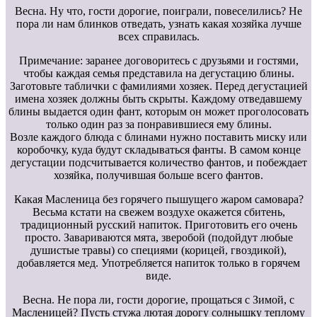
Весна. Ну что, гости дорогие, поиграли, повеселились? Не
пора ли нам блинков отведать, узнать какая хозяйка лучше
всех справилась.
Примечание: заранее договоритесь с друзьями и гостями,
чтобы каждая семья представила на дегустацию блины.
Заготовьте таблички с фамилиями хозяек. Перед дегустацией
имена хозяек должны быть скрыты. Каждому отведавшему
блины выдается один фант, которым он может проголосовать
только один раз за понравившиеся ему блины.
Возле каждого блюда с блинами нужно поставить миску или
коробочку, куда будут складываться фанты. В самом конце
дегустации подсчитывается количество фантов, и побеждает
хозяйка, получившая больше всего фантов.
Какая Масленица без горячего пышущего жаром самовара?
Весьма кстати на свежем воздухе окажется сбитень,
традиционный русский напиток. Приготовить его очень
просто. Завариваются мята, зверобой (подойдут любые
душистые травы) со специями (корицей, гвоздикой),
добавляется мед. Употребляется напиток только в горячем
виде.
Весна. Не пора ли, гости дорогие, прощаться с Зимой, с
Масленицей? Пусть стужа лютая дорогу солнышку теплому