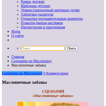
Рамки детские
Шаблоны детские
Демонстрационный материал детям
Таблички,указатели
Открытки,поздравительные,конверты
Плакаты,банера,растяжки
Презентации к праздникам
Ноты
О сайте
Главная
Сценарии на Масленицу
Масленичные забавы
Сценарии на Масленицу
0 Комментарии
Масленичные забавы
СЦЕНАРИЙ
«Масленичные забавы»