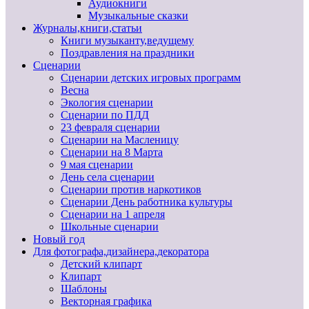
Аудиокниги
Музыкальные сказки
Журналы,книги,статьи
Книги музыканту,ведущему
Поздравления на праздники
Сценарии
Сценарии детских игровых программ
Весна
Экология сценарии
Сценарии по ПДД
23 февраля сценарии
Сценарии на Масленицу
Сценарии на 8 Марта
9 мая сценарии
День села сценарии
Сценарии против наркотиков
Сценарии День работника культуры
Сценарии на 1 апреля
Школьные сценарии
Новый год
Для фотографа,дизайнера,декоратора
Детский клипарт
Клипарт
Шаблоны
Векторная графика