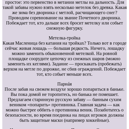
простое: это первенство в метании метлы на дальность. Для
такой забавы нужно взять несколько метелок без древка. Какая
же зима без дворника с метлой, расчищающего снег?
Проводим соревнование на звание Почетного дворника.
Побеждает тот, кто дальше всех бросит метелку или собьет
снежную фигурку.
Метелка-тройка
Какая Масленица без катания на тройках? Только вот в городе
сейчас живая лошадь — большая редкость. Ничего, лошадку
можно заменить обыкновенной метелкой. На ровной
площадке соорудите цепочку из снежных шаров (можно
заменить их кеглями). Задание — проскакать (пробежать)
верхом на метле по дорожке, не сбив ограждений. Побеждает
тот, кто собьет меньше всех.
Парнáя
После забав на свежем воздухе хорошо попариться в баньке.
Вы пока домой не торопитесь, но банька не помешает.
Предлагаем старинную русскую забаву — банным сухим
веником «попарить» противника. Главная задача — как
можно быстрее оббить о противника веник. Позаботьтесь о
безопасности, во время поединка на лицах игроков должны
быть защитные маски (например хоккейные).