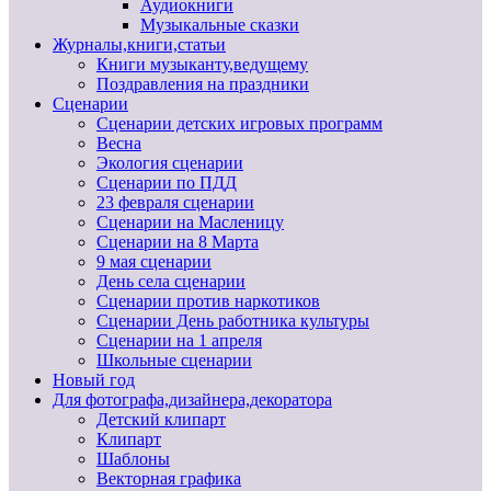
Аудиокниги
Музыкальные сказки
Журналы,книги,статьи
Книги музыканту,ведущему
Поздравления на праздники
Сценарии
Сценарии детских игровых программ
Весна
Экология сценарии
Сценарии по ПДД
23 февраля сценарии
Сценарии на Масленицу
Сценарии на 8 Марта
9 мая сценарии
День села сценарии
Сценарии против наркотиков
Сценарии День работника культуры
Сценарии на 1 апреля
Школьные сценарии
Новый год
Для фотографа,дизайнера,декоратора
Детский клипарт
Клипарт
Шаблоны
Векторная графика