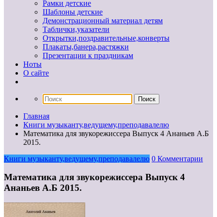
Рамки детские
Шаблоны детские
Демонстрационный материал детям
Таблички,указатели
Открытки,поздравительные,конверты
Плакаты,банера,растяжки
Презентации к праздникам
Ноты
О сайте
Главная
Книги музыканту,ведущему,преподавалелю
Математика для звукорежиссера Выпуск 4 Ананьев А.Б
2015.
Книги музыканту,ведущему,преподавалелю
0 Комментарии
Математика для звукорежиссера Выпуск 4
Ананьев А.Б 2015.