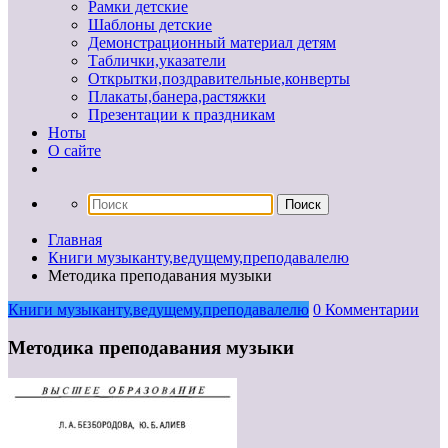
Рамки детские
Шаблоны детские
Демонстрационный материал детям
Таблички,указатели
Открытки,поздравительные,конверты
Плакаты,банера,растяжки
Презентации к праздникам
Ноты
О сайте
Главная
Книги музыканту,ведущему,преподавалелю
Методика преподавания музыки
Книги музыканту,ведущему,преподавалелю
0 Комментарии
Методика преподавания музыки