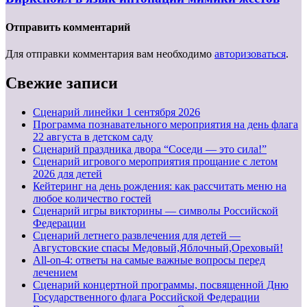
Отправить комментарий
Для отправки комментария вам необходимо
авторизоваться
.
Свежие записи
Cценарий линейки 1 сентября 2026
Программа познавательного мероприятия на день флага
22 августа в детском саду
Сценарий праздника двора “Соседи — это сила!”
Сценарий игрового мероприятия прощание с летом
2026 для детей
Кейтеринг на день рождения: как рассчитать меню на
любое количество гостей
Сценарий игры викторины — символы Российской
Федерации
Сценарий летнего развлечения для детей —
Августовские спасы Медовый,Яблочный,Ореховый!
All-on-4: ответы на самые важные вопросы перед
лечением
Сценарий концертной программы, посвященной Дню
Государственного флага Российской Федерации