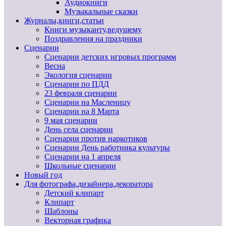
Аудиокниги
Музыкальные сказки
Журналы,книги,статьи
Книги музыканту,ведущему
Поздравления на праздники
Сценарии
Сценарии детских игровых программ
Весна
Экология сценарии
Сценарии по ПДД
23 февраля сценарии
Сценарии на Масленицу
Сценарии на 8 Марта
9 мая сценарии
День села сценарии
Сценарии против наркотиков
Сценарии День работника культуры
Сценарии на 1 апреля
Школьные сценарии
Новый год
Для фотографа,дизайнера,декоратора
Детский клипарт
Клипарт
Шаблоны
Векторная графика