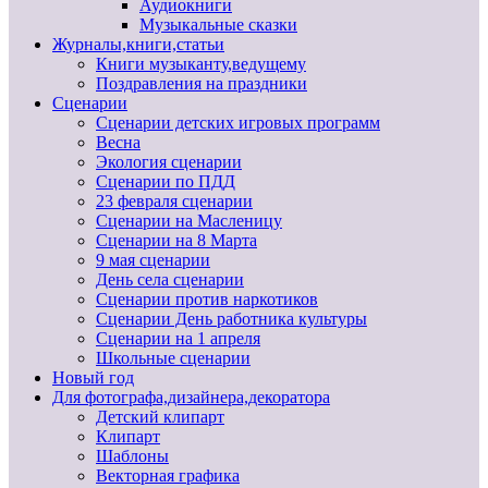
Аудиокниги
Музыкальные сказки
Журналы,книги,статьи
Книги музыканту,ведущему
Поздравления на праздники
Сценарии
Сценарии детских игровых программ
Весна
Экология сценарии
Сценарии по ПДД
23 февраля сценарии
Сценарии на Масленицу
Сценарии на 8 Марта
9 мая сценарии
День села сценарии
Сценарии против наркотиков
Сценарии День работника культуры
Сценарии на 1 апреля
Школьные сценарии
Новый год
Для фотографа,дизайнера,декоратора
Детский клипарт
Клипарт
Шаблоны
Векторная графика