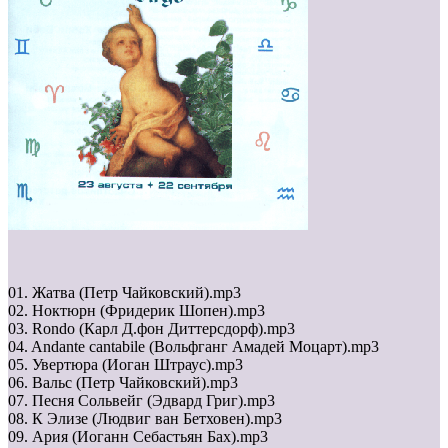
01. Жатва (Петр Чайковский).mp3
02. Ноктюрн (Фридерик Шопен).mp3
03. Rondo (Карл Д.фон Диттерсдорф).mp3
04. Andante cantabile (Вольфганг Амадей Моцарт).mp3
05. Увертюра (Иоган Штраус).mp3
06. Вальс (Петр Чайковский).mp3
07. Песня Сольвейг (Эдвард Григ).mp3
08. К Элизе (Людвиг ван Бетховен).mp3
09. Ария (Иоганн Себастьян Бах).mp3