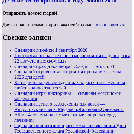
Детские песни про собак к году собаки 2018
Отправить комментарий
Для отправки комментария вам необходимо
авторизоваться
.
Свежие записи
Cценарий линейки 1 сентября 2026
Программа познавательного мероприятия на день флага
22 августа в детском саду
Сценарий праздника двора “Соседи — это сила!”
Сценарий игрового мероприятия прощание с летом
2026 для детей
Кейтеринг на день рождения: как рассчитать меню на
любое количество гостей
Сценарий игры викторины — символы Российской
Федерации
Сценарий летнего развлечения для детей —
Августовские спасы Медовый,Яблочный,Ореховый!
All-on-4: ответы на самые важные вопросы перед
лечением
Сценарий концертной программы, посвященной Дню
Государственного флага Российской Федерации