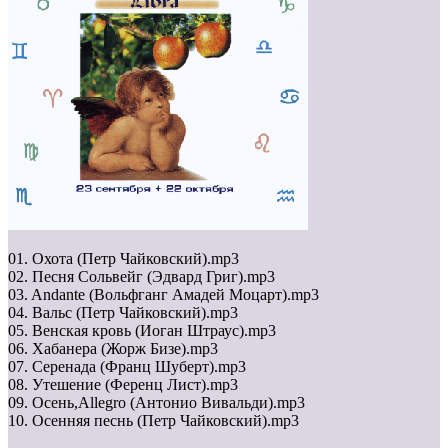
01. Охота (Петр Чайковский).mp3
02. Песня Сольвейг (Эдвард Григ).mp3
03. Andante (Вольфганг Амадей Моцарт).mp3
04. Вальс (Петр Чайковский).mp3
05. Венская кровь (Иоган Штраус).mp3
06. Хабанера (Жорж Бизе).mp3
07. Серенада (Франц Шуберт).mp3
08. Утешение (Ференц Лист).mp3
09. Осень,Allegro (Антонио Вивальди).mp3
10. Осенняя песнь (Петр Чайковский).mp3