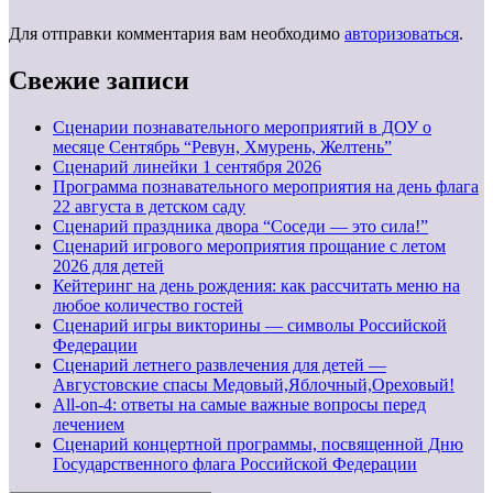
Для отправки комментария вам необходимо
авторизоваться
.
Свежие записи
Сценарии познавательного мероприятий в ДОУ о
месяце Сентябрь “Ревун, Хмурень, Желтень”
Cценарий линейки 1 сентября 2026
Программа познавательного мероприятия на день флага
22 августа в детском саду
Сценарий праздника двора “Соседи — это сила!”
Сценарий игрового мероприятия прощание с летом
2026 для детей
Кейтеринг на день рождения: как рассчитать меню на
любое количество гостей
Сценарий игры викторины — символы Российской
Федерации
Сценарий летнего развлечения для детей —
Августовские спасы Медовый,Яблочный,Ореховый!
All-on-4: ответы на самые важные вопросы перед
лечением
Сценарий концертной программы, посвященной Дню
Государственного флага Российской Федерации