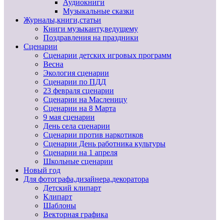
Аудиокниги
Музыкальные сказки
Журналы,книги,статьи
Книги музыканту,ведущему
Поздравления на праздники
Сценарии
Сценарии детских игровых программ
Весна
Экология сценарии
Сценарии по ПДД
23 февраля сценарии
Сценарии на Масленицу
Сценарии на 8 Марта
9 мая сценарии
День села сценарии
Сценарии против наркотиков
Сценарии День работника культуры
Сценарии на 1 апреля
Школьные сценарии
Новый год
Для фотографа,дизайнера,декоратора
Детский клипарт
Клипарт
Шаблоны
Векторная графика