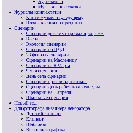
Аудиокниги
Музыкальные сказки
Журналы,книги,статьи
Книги музыканту,ведущему
Поздравления на праздники
Сценарии
Сценарии детских игровых программ
Весна
Экология сценарии
Сценарии по ПДД
23 февраля сценарии
Сценарии на Масленицу
Сценарии на 8 Марта
9 мая сценарии
День села сценарии
Сценарии против наркотиков
Сценарии День работника культуры
Сценарии на 1 апреля
Школьные сценарии
Новый год
Для фотографа,дизайнера,декоратора
Детский клипарт
Клипарт
Шаблоны
Векторная графика