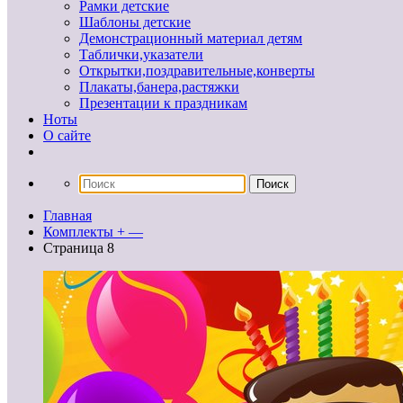
Рамки детские
Шаблоны детские
Демонстрационный материал детям
Таблички,указатели
Открытки,поздравительные,конверты
Плакаты,банера,растяжки
Презентации к праздникам
Ноты
О сайте
Главная
Комплекты + —
Страница 8