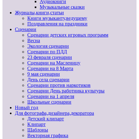
Аудиокниги
Музыкальные сказки
Журналы,книги,статьи
Книги музыканту,ведущему
Поздравления на праздники
Сценарии
Сценарии детских игровых программ
Весна
Экология сценарии
Сценарии по ПДД
23 февраля сценарии
Сценарии на Масленицу
Сценарии на 8 Марта
9 мая сценарии
День села сценарии
Сценарии против наркотиков
Сценарии День работника культуры
Сценарии на 1 апреля
Школьные сценарии
Новый год
Для фотографа,дизайнера,декоратора
Детский клипарт
Клипарт
Шаблоны
Векторная графика