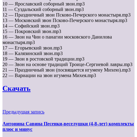
10 — Ярославский соборный звон.mp3
11 — Суздальский соборный звон.mp3
12 — Праздничный звон Псково-Печерского монастыря.mp3
13 — Московский звон Псково-Печерского монастыря.mp3
14 — Софийский звон.mp3
15 — Покровский звон.mp3
16 — Звон на Чин о панагии московского Данилова
монастыря.mp3
17 — Егорьевский звон.mp3
18 — Калязинский звон.mp3
19 — Звон в ростовской традиции.mp3
20 — Звон на основе традиций Троице-Сергиевой лавры.mp3
21 — Праздничный звон (посвящается игумену Михею).mp3
22 — Вариации на звон игумена Михея.mp3
Скачать
Предыдущая запись
Антонина Савина Песенки-веселушки (4-8-лет) комплекты
плюс и минус