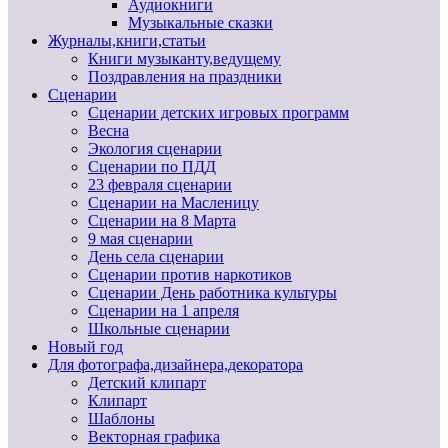
Аудиокниги
Музыкальные сказки
Журналы,книги,статьи
Книги музыканту,ведущему
Поздравления на праздники
Сценарии
Сценарии детских игровых программ
Весна
Экология сценарии
Сценарии по ПДД
23 февраля сценарии
Сценарии на Масленицу
Сценарии на 8 Марта
9 мая сценарии
День села сценарии
Сценарии против наркотиков
Сценарии День работника культуры
Сценарии на 1 апреля
Школьные сценарии
Новый год
Для фотографа,дизайнера,декоратора
Детский клипарт
Клипарт
Шаблоны
Векторная графика