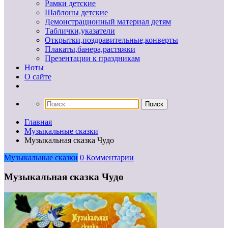
Рамки детские
Шаблоны детские
Демонстрационный материал детям
Таблички,указатели
Открытки,поздравительные,конверты
Плакаты,банера,растяжки
Презентации к праздникам
Ноты
О сайте
Главная
Музыкальные сказки
Музыкальная сказка Чудо
Музыкальные сказки
0 Комментарии
Музыкальная сказка Чудо