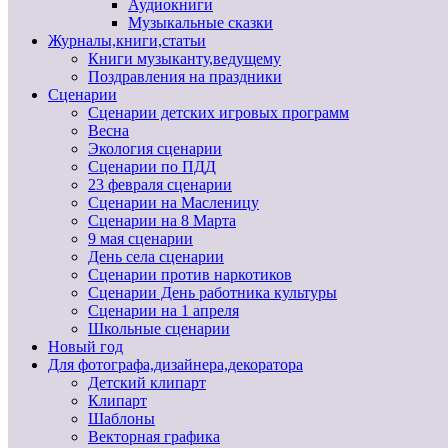
Аудиокниги
Музыкальные сказки
Журналы,книги,статьи
Книги музыканту,ведущему
Поздравления на праздники
Сценарии
Сценарии детских игровых программ
Весна
Экология сценарии
Сценарии по ПДД
23 февраля сценарии
Сценарии на Масленицу
Сценарии на 8 Марта
9 мая сценарии
День села сценарии
Сценарии против наркотиков
Сценарии День работника культуры
Сценарии на 1 апреля
Школьные сценарии
Новый год
Для фотографа,дизайнера,декоратора
Детский клипарт
Клипарт
Шаблоны
Векторная графика