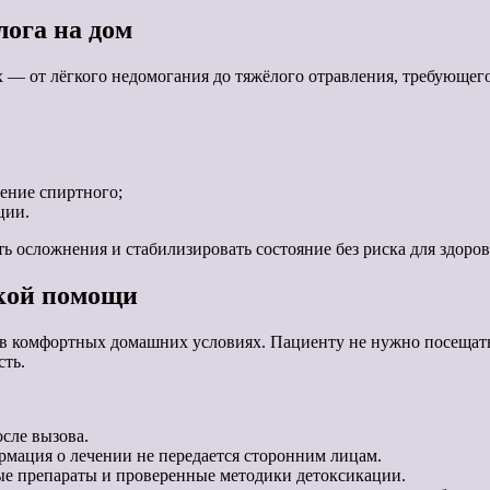
лога на дом
х — от лёгкого недомогания до тяжёлого отравления, требующе
ление спиртного;
ции.
ь осложнения и стабилизировать состояние без риска для здоров
кой помощи
в комфортных домашних условиях. Пациенту не нужно посещать
сть.
сле вызова.
рмация о лечении не передается сторонним лицам.
ые препараты и проверенные методики детоксикации.