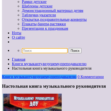
Рамки детские
Шаблоны детские
Демонстрационный материал детям
Таблички,указатели
Открытки,поздравительные,конверты
Плакаты,банера,растяжки
Презентации к праздникам
Ноты
О сайте
Главная
Книги музыканту,ведущему,преподавалелю
Настольная книга музыкального руководителя
Книги музыканту,ведущему,преподавалелю
0 Комментарии
Настольная книга музыкального руководителя