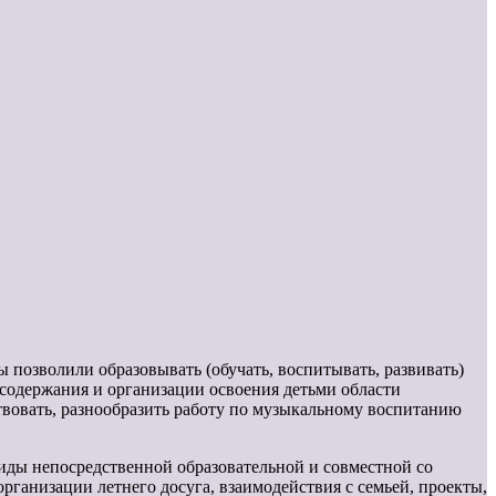
 позволили образовывать (обучать, воспитывать, развивать)
 содержания и организации освоения детьми области
вовать, разнообразить работу по музыкальному воспитанию
иды непосредственной образовательной и совместной со
рганизации летнего досуга, взаимодействия с семьей, проекты,