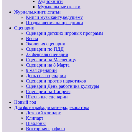
Аудиокниги
Музыкальные сказки
Журналы,книги,статьи
Книги музыканту,ведущему
Поздравления на праздники
Сценарии
Сценарии детских игровых программ
Весна
Экология сценарии
Сценарии по ПДД
23 февраля сценарии
Сценарии на Масленицу
Сценарии на 8 Марта
9 мая сценарии
День села сценарии
Сценарии против наркотиков
Сценарии День работника культуры
Сценарии на 1 апреля
Школьные сценарии
Новый год
Для фотографа,дизайнера,декоратора
Детский клипарт
Клипарт
Шаблоны
Векторная графика