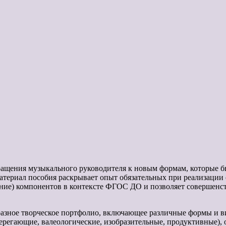
ращения музыкального руководителя к новым формам, которые бы
Материал пособия раскрывает опыт обязательных при реализации
ание) компонентов в контексте ФГОС ДО и позволяет совершенст
разное творческое портфолио, включающее различные формы и в
ерегающие, валеологические, изобразительные, продуктивные), о