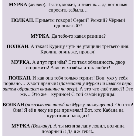
МУРКА
(
лениво
). Ты-то, может, и знаешь… да вот я имя
спросить забыла…
ПОЛКАН
. Приметы говори! Серый? Рыжий? Чёрный
одноглазый?!
МУРКА
. Да тебе-то какая разница?
ПОЛКАН
. А такая! Курицу чуть не утащили третьего дня!
Кролик, опять же, пропал!
МУРКА
. А я тут при чём? Это твоя обязанность, двор
сторожить! А меня хозяйка и так любит!
ПОЛКАН.
И как она тебя только терпит! Вон, ухо у тебя
порвано… Хвост драный! (
Замечает у Мурки на шляпке перо,
затем обращает внимание на веер
). А это что ещё такое?! Это
же… Это же – куриное! С той самой курицы!
ВОЛКАН
(
показывает лапой на Мурку, возмущённо).
Она это!
Она! Я её в лесу не раз примечал! Вот, кто Кабана на
курятники наводит!
МУРКА
(Волкану
). А ты меня за лапу ловил, волчина
позорный?! Да я ж тебя!..