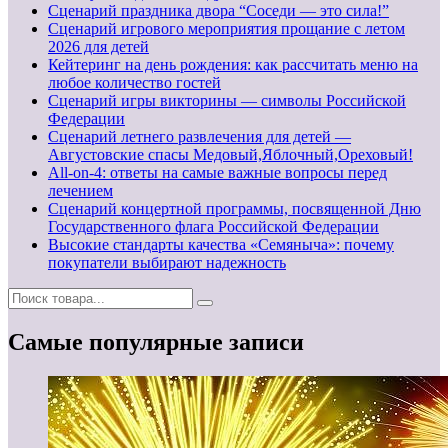
Сценарий праздника двора “Соседи — это сила!”
Сценарий игрового мероприятия прощание с летом
2026 для детей
Кейтеринг на день рождения: как рассчитать меню на
любое количество гостей
Сценарий игры викторины — символы Российской
Федерации
Сценарий летнего развлечения для детей —
Августовские спасы Медовый,Яблочный,Ореховый!
All-on-4: ответы на самые важные вопросы перед
лечением
Сценарий концертной программы, посвященной Дню
Государственного флага Российской Федерации
Высокие стандарты качества «Семяныча»: почему
покупатели выбирают надежность
Самые популярные записи