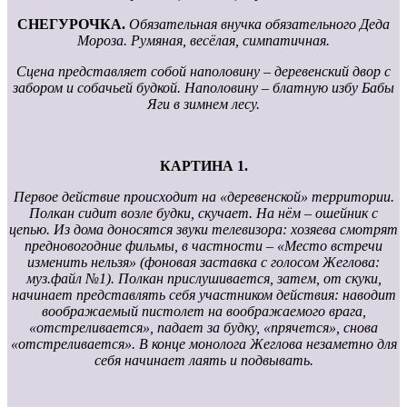
СНЕГУРОЧКА.
Обязательная внучка обязательного Деда
Мороза. Румяная, весёлая, симпатичная.
Сцена представляет собой наполовину – деревенский двор с
забором и собачьей будкой. Наполовину – блатную избу Бабы
Яги в зимнем лесу.
КАРТИНА 1.
Первое действие происходит на «деревенской» территории.
Полкан сидит возле будки, скучает. На нём – ошейник с
цепью. Из дома доносятся звуки телевизора: хозяева смотрят
предновогодние фильмы, в частности – «Место встречи
изменить нельзя» (фоновая заставка с голосом Жеглова:
муз.файл №1). Полкан прислушивается, затем, от скуки,
начинает представлять себя участником действия: наводит
воображаемый пистолет на воображаемого врага,
«отстреливается», падает за будку, «прячется», снова
«отстреливается». В конце монолога Жеглова незаметно для
себя начинает лаять и подвывать.