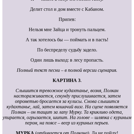
Делит стол и дом вместе с Кабаном.
Припев:
Нельзя мне Зайца и тронуть пальцем.
А так хотелось бы — поймать и в пасть!
По беспределу судьбу задело.
Один лишь выход: в лесу пропасть.
Полный текст песни – в полной версии сценария.
КАРТИНА 3
.
Слышится тревожное кудахтанье, возня, Полкан
настораживается, секунду прислушивается, затем
опрометью бросается за кулисы. Снова слышится
кудахтанье, лай, затем кошачий визг. На сцене появляется
Полкан – он тащит за лапу Мурку. Та крикливо одета,
упирается, огрызается, шипит. На голове – шляпка с куриным
пером, на поясе – веер из куриных перьев.
МУРКА
(
отбивается от Полкана
). Да не пойду!