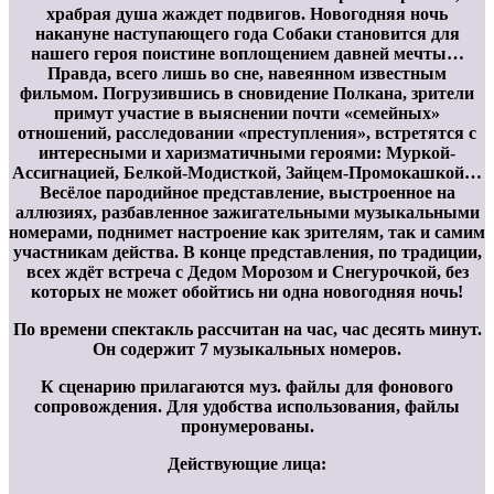
храбрая душа жаждет подвигов. Новогодняя ночь
накануне наступающего года Собаки становится для
нашего героя поистине воплощением давней мечты…
Правда, всего лишь во сне, навеянном известным
фильмом. Погрузившись в сновидение Полкана, зрители
примут участие в выяснении почти «семейных»
отношений, расследовании «преступления», встретятся с
интересными и харизматичными героями: Муркой-
Ассигнацией, Белкой-Модисткой, Зайцем-Промокашкой…
Весёлое пародийное представление, выстроенное на
аллюзиях, разбавленное зажигательными музыкальными
номерами, поднимет настроение как зрителям, так и самим
участникам действа. В конце представления, по традиции,
всех ждёт встреча с Дедом Морозом и Снегурочкой, без
которых не может обойтись ни одна новогодняя ночь!
По времени спектакль рассчитан на час, час десять минут.
Он содержит 7 музыкальных номеров.
К сценарию прилагаются муз. файлы для фонового
сопровождения. Для удобства использования, файлы
пронумерованы.
Действующие лица: