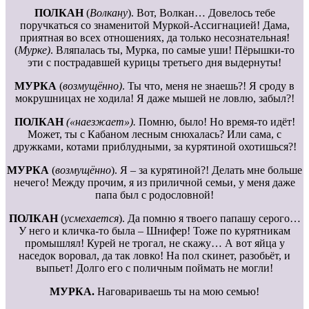
ПОЛКАН
(
Волкану
). Вот, Волкан… Довелось тебе
поручкаться со знаменитой Муркой-Ассигнацией! Дама,
приятная во всех отношениях, да только несознательная!
(
Мурке)
. Вляпалась ты, Мурка, по самые уши! Пёрышки-то
эти с пострадавшей курицы третьего дня выдернуты!
МУРКА
(
возмущённо)
. Ты что, меня не знаешь?! Я сроду в
мокрушницах не ходила! Я даже мышей не ловлю, забыл?!
ПОЛКАН
(«наезжает»).
Помню, было! Но время-то идёт!
Может, ты с Кабаном лесным снюхалась? Или сама, с
дружками, котами приблудными, за курятиной охотишься?!
МУРКА
(
возмущённо
). Я – за курятиной?! Делать мне больше
нечего! Между прочим, я из приличной семьи, у меня даже
папа был с родословной!
ПОЛКАН
(
усмехается
). Да помню я твоего папашу серого…
У него и кличка-то была – Шнифер! Тоже по курятникам
промышлял! Курей не трогал, не скажу… А вот яйца у
наседок воровал, да так ловко! На пол скинет, разобьёт, и
выпьет! Долго его с поличным поймать не могли!
МУРКА.
Наговариваешь ты на мою семью!