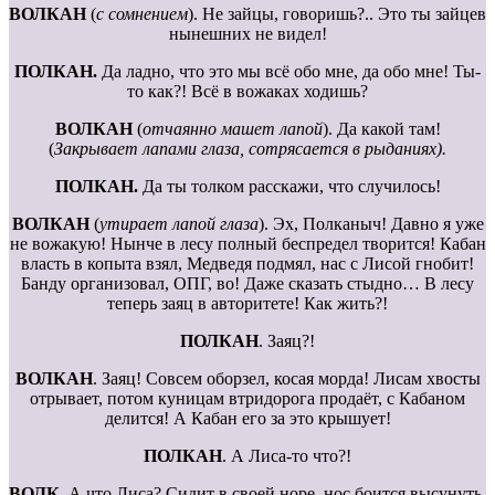
ВОЛКАН
(
с сомнением
). Не зайцы, говоришь?.. Это ты зайцев
нынешних не видел!
ПОЛКАН.
Да ладно, что это мы всё обо мне, да обо мне! Ты-
то как?! Всё в вожаках ходишь?
ВОЛКАН
(
отчаянно машет лапой
). Да какой там!
(
Закрывает лапами глаза, сотрясается в рыданиях).
ПОЛКАН.
Да ты толком расскажи, что случилось!
ВОЛКАН
(
утирает лапой глаза
). Эх, Полканыч! Давно я уже
не вожакую! Нынче в лесу полный беспредел творится! Кабан
власть в копыта взял, Медведя подмял, нас с Лисой гнобит!
Банду организовал, ОПГ, во! Даже сказать стыдно… В лесу
теперь заяц в авторитете! Как жить?!
ПОЛКАН
. Заяц?!
ВОЛКАН
. Заяц! Совсем оборзел, косая морда! Лисам хвосты
отрывает, потом куницам втридорога продаёт, с Кабаном
делится! А Кабан его за это крышует!
ПОЛКАН
. А Лиса-то что?!
ВОЛК.
А что Лиса? Сидит в своей норе, нос боится высунуть.