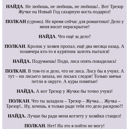
НАЙДА
. Не любишь, не любишь, не любишь!.. Вот Трезор
Жучке на Новый Год сахарную кость подарил!
ПОЛКАН
(сурово).
Не время сейчас для романтики! Дело у
меня висит нераскрытое!
НАЙДА
. Что ещё за дело?
ПОЛКАН
. Кролик у хозяев пропал, ещё два месяца назад. А
позавчера кто-то в курятник залезть пытался!
НАЙДА.
Подумаешь! Поди, лиса опять повадилась!
ПОЛКАН
. В том-то и дело, что не лиса. Лису бы я учуял. А
тут – ни лисьего запаха, ни лисьих следов! Только заячьи
петли в округе. А куры помятые!
НАЙДА.
А вот Трезор у Жучки бы точно учуял!
ПОЛКАН
. Что ты заладила – Трезор – Жучка… Жучка –
Трезор!.. Ну, хочешь, я только ради тебя это дело раскрою?!
НАЙДА.
Лучше бы ради меня котлету у хозяйки стащил!
ПОЛКАН
. Нет! На это я пойти не могу!