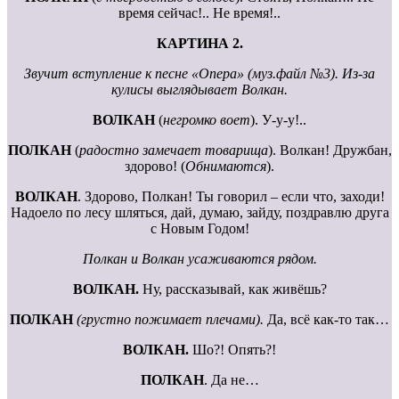
время сейчас!.. Не время!..
КАРТИНА 2.
Звучит вступление к песне «Опера» (муз.файл №3). Из-за
кулисы выглядывает Волкан.
ВОЛКАН
(
негромко воет
). У-у-у!..
ПОЛКАН
(
радостно замечает товарища
). Волкан! Дружбан,
здорово! (
Обнимаются
).
ВОЛКАН
. Здорово, Полкан! Ты говорил – если что, заходи!
Надоело по лесу шляться, дай, думаю, зайду, поздравлю друга
с Новым Годом!
Полкан и Волкан усаживаются рядом.
ВОЛКАН.
Ну, рассказывай, как живёшь?
ПОЛКАН
(грустно пожимает плечами).
Да, всё как-то так…
ВОЛКАН.
Шо?! Опять?!
ПОЛКАН
. Да не…