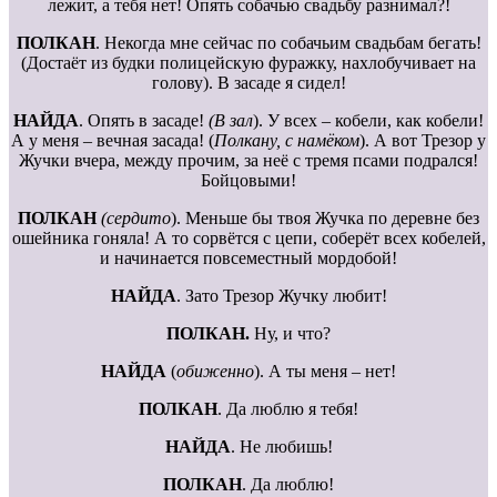
лежит, а тебя нет! Опять собачью свадьбу разнимал?!
ПОЛКАН
. Некогда мне сейчас по собачьим свадьбам бегать!
(Достаёт из будки полицейскую фуражку, нахлобучивает на
голову). В засаде я сидел!
НАЙДА
. Опять в засаде!
(В зал
). У всех – кобели, как кобели!
А у меня – вечная засада! (
Полкану, с намёком
). А вот Трезор у
Жучки вчера, между прочим, за неё с тремя псами подрался!
Бойцовыми!
ПОЛКАН
(сердито
). Меньше бы твоя Жучка по деревне без
ошейника гоняла! А то сорвётся с цепи, соберёт всех кобелей,
и начинается повсеместный мордобой!
НАЙДА
. Зато Трезор Жучку любит!
ПОЛКАН.
Ну, и что?
НАЙДА
(
обиженно
). А ты меня – нет!
ПОЛКАН
. Да люблю я тебя!
НАЙДА
. Не любишь!
ПОЛКАН
. Да люблю!