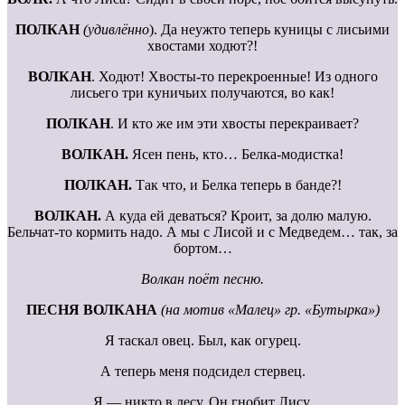
ПОЛКАН
(удивлённо
). Да неужто теперь куницы с лисьими
хвостами ходют?!
ВОЛКАН
. Ходют! Хвосты-то перекроенные! Из одного
лисьего три куничьих получаются, во как!
ПОЛКАН
. И кто же им эти хвосты перекраивает?
ВОЛКАН.
Ясен пень, кто… Белка-модистка!
ПОЛКАН.
Так что, и Белка теперь в банде?!
ВОЛКАН.
А куда ей деваться? Кроит, за долю малую.
Бельчат-то кормить надо. А мы с Лисой и с Медведем… так, за
бортом…
Волкан поёт песню.
ПЕСНЯ ВОЛКАНА
(на мотив «Малец» гр. «Бутырка»)
Я таскал овец. Был, как огурец.
А теперь меня подсидел стервец.
Я — никто в лесу. Он гнобит Лису.