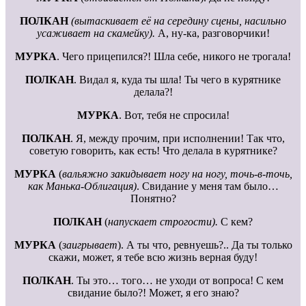
ПОЛКАН
(вытаскивает её на середину сцены, насильно
усаживает на скамейку).
А, ну-ка, разговорчики!
МУРКА
. Чего прицепился?! Шла себе, никого не трогала!
ПОЛКАН
. Видал я, куда ты шла! Ты чего в курятнике
делала?!
МУРКА
. Вот, тебя не спросила!
ПОЛКАН
. Я, между прочим, при исполнении! Так что,
советую говорить, как есть! Что делала в курятнике?
МУРКА
(
вальяжно закидывает ногу на ногу, точь-в-точь,
как Манька-Облигация)
. Свидание у меня там было…
Понятно?
ПОЛКАН
(
напускает строгости).
С кем?
МУРКА
(
заигрывает
). А ты что, ревнуешь?.. Да ты только
скажи, может, я тебе всю жизнь верная буду!
ПОЛКАН
. Ты это… того… не уходи от вопроса! С кем
свидание было?! Может, я его знаю?