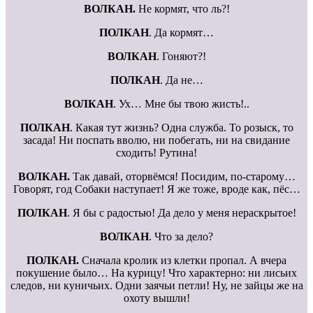
ВОЛКАН.
Не кормят, что ль?!
ПОЛКАН
. Да кормят…
ВОЛКАН
. Гоняют?!
ПОЛКАН
. Да не…
ВОЛКАН
. Ух… Мне бы твою жисть!..
ПОЛКАН
. Какая тут жизнь? Одна служба. То розыск, то
засада! Ни поспать вволю, ни побегать, ни на свидание
сходить! Рутина!
ВОЛКАН.
Так давай, оторвёмся! Посидим, по-старому…
Говорят, год Собаки наступает! Я же тоже, вроде как, пёс…
ПОЛКАН
. Я бы с радостью! Да дело у меня нераскрытое!
ВОЛКАН
. Что за дело?
ПОЛКАН.
Сначала кролик из клетки пропал. А вчера
покушение было… На курицу! Что характерно: ни лисьих
следов, ни куничьих. Одни заячьи петли! Ну, не зайцы же на
охоту вышли!