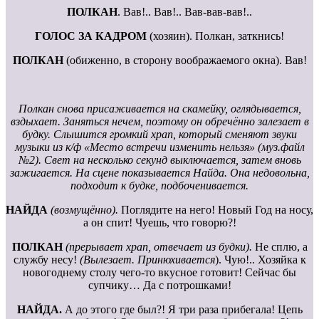
ПОЛКАН
. Вав!.. Вав!.. Вав-вав-вав!..
ГОЛОС ЗА КАДРОМ
(хозяин). Полкан, заткнись!
ПОЛКАН
(обиженно, в сторону воображаемого окна). Вав!
Полкан снова присаживается на скамейку, оглядывается,
вздыхает. Заняться нечем, поэтому он обречённо залезает в
будку. Слышится громкий храп, который сменяют звуки
музыки из к/ф «Место встречи изменить нельзя» (муз.файл
№2). Свет на несколько секунд выключается, затем вновь
зажигается. На сцене показывается Найда. Она недовольна,
подходит к будке, подбоченивается.
НАЙДА
(возмущённо).
Поглядите на него! Новый Год на носу,
а он спит! Чуешь, что говорю?!
ПОЛКАН
(прерывает храп, отвечает из будки).
Не сплю, а
службу несу!
(Вылезает. Принюхивается
). Чую!.. Хозяйка к
новогоднему столу чего-то вкусное готовит! Сейчас бы
супчику… Да с потрошками!
НАЙДА.
А до этого где был?! Я три раза прибегала! Цепь