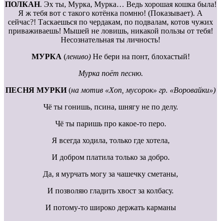
ПОЛКАН
. Эх ты, Мурка, Мурка… Ведь хорошая кошка была!
Я ж тебя вот с такого котёнка помню! (Показывает). А
сейчас?! Таскаешься по чердакам, по подвалам, котов чужих
приваживаешь! Мышей не ловишь, никакой пользы от тебя!
Несознательная ты личность!
МУРКА
(
лениво)
Не бери на понт, блохастый!
Мурка поёт песню.
ПЕСНЯ МУРКИ
(
на мотив «Хоп, мусорок» гр. «Воровайки»)
Чё ты гонишь, псина, шнягу не по делу.
Чё ты паришь про какое-то перо.
Я всегда ходила, только где хотела,
И добром платила только за добро.
Да, я мурчать могу за чашечку сметаны,
И позволяю гладить хвост за колбасу.
И потому-то широко держать карманы