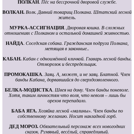
ПОЛКАН
.
Пёс на бессрочной дворовой службе.
ВОЛКАН.
Волк. Давний товарищ Полкана. Штатский лесной
житель.
МУРКА-АССИГНАЦИЯ
.
Дворовая кошка. В сложных
отношениях с Полканом и остальной домашней живностью.
НАЙДА
.
Соседская собака. Гражданская подруга Полкана,
метящая в законные..
КАБАН.
Кабан с одноимённой кличкой. Главарь лесной банды.
Отморозок и беспредельщик.
ПРОМОКАШКА
.
Заяц. А, может, и не заяц. Блатной. Член
банды Кабана, дорвавшийся до сверхдозволенного.
БЕЛКА-МОДИСТКА
.
Швея на дому. Член банды поневоле.
Хотя, таким личностям что воля, что неволя – лишь бы
орехов перепадало.
БАБА ЯГА.
Хозяйка лесной «малины». Член банды по
собственному желанию. Носит накладной горб.
ДЕД МОРОЗ.
Обязательный персонаж всех новогодних
сказок. Румяный, весёлый, справедливый.