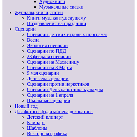
Аудиокниги
Музыкальные сказки
Журналы,книги,статьи
Книги музыканту,ведущему
Поздравления на праздники
Сценарии
Сценарии детских игровых программ
Весна
Экология сценарии
Сценарии по ПДД
23 февраля сценарии
Сценарии на Масленицу
Сценарии на 8 Марта
9 мая сценарии
День села сценарии
Сценарии против наркотиков
Сценарии День работника культуры
Сценарии на 1 апреля
Школьные сценарии
Новый год
Для фотографа,дизайнера,декоратора
Детский клипарт
Клипарт
Шаблоны
Векторная графика