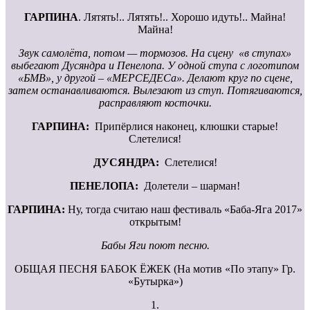
ГАРПИНА
. Лятять!.. Лятять!.. Хорошо идуть!.. Майна!
Майна!
Звук самолёта, потом — тормозов. На сцену «в ступах»
выбегают Дусяндра и Пенелопа. У одной ступа с логотипом
«БМВ», у другой – «МЕРСЕДЕСа». Делают круг по сцене,
затем останавливаются. Вылезают из ступ. Потягиваются,
расправляют косточки.
ГАРПИНА:
Припёрлися наконец, клюшки старые!
Слетелися!
ДУСЯНДРА:
Слетелися!
ПЕНЕЛОПА:
Долетели – шарман!
ГАРПИНА:
Ну, тогда считаю наш фестиваль «Баба-Яга 2017»
открытым!
Бабы Яги поют песню.
ОБЩАЯ ПЕСНЯ БАБОК ЁЖЕК (На мотив «По этапу» Гр.
«Бутырка»)
1.