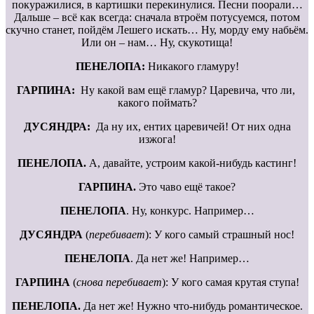
покуражилися, в картишки перекинулися. Песни поорали…
Дальше – всё как всегда: сначала втроём потусуемся, потом
скучно станет, пойдём Лешего искать… Ну, морду ему набьём.
Или он – нам… Ну, скукотища!
ПЕНЕЛОПА:
Никакого гламуру!
ГАРПИНА:
Ну какой вам ещё гламур? Царевича, что ли,
какого поймать?
ДУСЯНДРА:
Да ну их, ентих царевичей! От них одна
изжога!
ПЕНЕЛОПА.
А, давайте, устроим какой-нибудь кастинг!
ГАРПИНА.
Это чаво ещё такое?
ПЕНЕЛОПА
. Ну, конкурс. Например…
ДУСЯНДРА
(
перебивает
): У кого самый страшный нос!
ПЕНЕЛОПА
. Да нет же! Например…
ГАРПИНА
(
снова перебивает
): У кого самая крутая ступа!
ПЕНЕЛОПА.
Да нет же! Нужно что-нибудь романтическое.