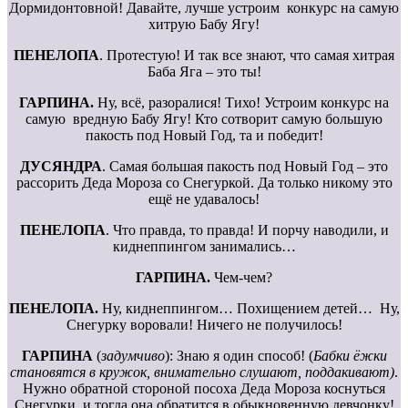
Дормидонтовной! Давайте, лучше устроим конкурс на самую
хитрую Бабу Ягу!
ПЕНЕЛОПА
. Протестую! И так все знают, что самая хитрая
Баба Яга – это ты!
ГАРПИНА.
Ну, всё, разоралися! Тихо! Устроим конкурс на
самую вредную Бабу Ягу! Кто сотворит самую большую
пакость под Новый Год, та и победит!
ДУСЯНДРА
. Самая большая пакость под Новый Год – это
рассорить Деда Мороза со Снегуркой. Да только никому это
ещё не удавалось!
ПЕНЕЛОПА
. Что правда, то правда! И порчу наводили, и
киднеппингом занимались…
ГАРПИНА.
Чем-чем?
ПЕНЕЛОПА.
Ну, киднеппингом… Похищением детей… Ну,
Снегурку воровали! Ничего не получилось!
ГАРПИНА
(
задумчиво
): Знаю я один способ! (
Бабки ёжки
становятся в кружок, внимательно слушают, поддакивают)
.
Нужно обратной стороной посоха Деда Мороза коснуться
Снегурки, и тогда она обратится в обыкновенную девчонку!