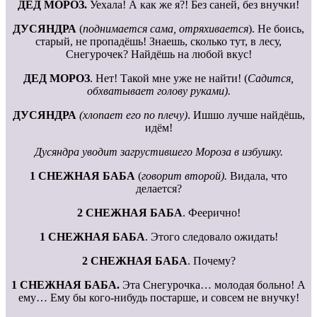
ДЕД МОРОЗ.
Уехала! А как же я?! Без саней, без внучки!
ДУСЯНДРА
(
поднимается сама, отряхивается
). Не боись,
старый, не пропадёшь! Знаешь, сколько тут, в лесу,
Снегурочек? Найдёшь на любой вкус!
ДЕД МОРОЗ
. Нет! Такой мне уже не найти! (
Садится,
обхватывает голову руками).
ДУСЯНДРА
(хлопает его по плечу)
. Ишшо лучше найдёшь,
идём!
Дусяндра уводит загрустившего Мороза в избушку.
1 СНЕЖНАЯ БАБА
(
говорит второй).
Видала, что
делается?
2 СНЕЖНАЯ БАБА
. Феерично!
1 СНЕЖНАЯ БАБА
. Этого следовало ожидать!
2 СНЕЖНАЯ БАБА
. Почему?
1 СНЕЖНАЯ БАБА.
Эта Снегурочка… молодая больно! А
ему… Ему бы кого-нибудь постарше, и совсем не внучку!