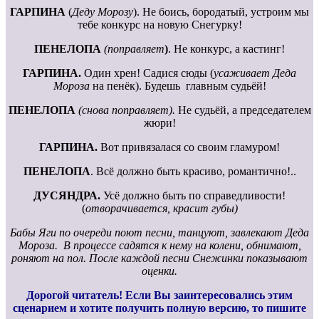
ГАРПИНА
(
Деду Морозу
). Не боись, бородатый, устроим мы
тебе конкурс на новую Снегурку!
ПЕНЕЛОПА
(поправляет
)
. Не конкурс, а кастинг!
ГАРПИНА.
Один хрен! Садися сюды (
усаживает Деда
Мороза
на пенёк). Будешь главным судьёй!
ПЕНЕЛОПА
(снова поправляет).
Не судьёй, а председателем
жюри!
ГАРПИНА.
Вот привязалася со своим гламуром!
ПЕНЕЛОПА
. Всё должно быть красиво, романтично!..
ДУСЯНДРА.
Усё должно быть по справедливости!
(
отворачивается, красит губы)
Бабы Яги по очереди поют песни, танцуют, завлекают Деда
Мороза. В процессе садятся к нему на колени, обнимают,
роняют на пол. После каждой песни Снежинки показывают
оценки.
Дорогой читатель! Если Вы заинтересовались этим
сценарием и хотите получить полную версию, то пишите