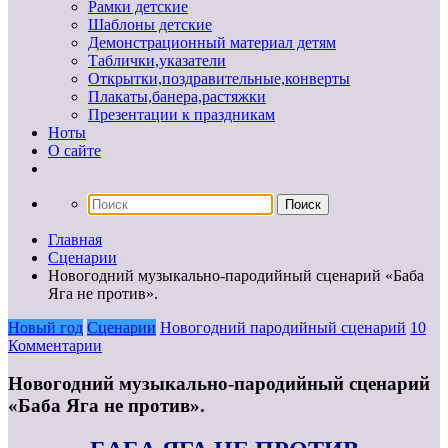
Рамки детские
Шаблоны детские
Демонстрационный материал детям
Таблички,указатели
Открытки,поздравительные,конверты
Плакаты,банера,растяжки
Презентации к праздникам
Ноты
О сайте
Главная
Сценарии
Новогодний музыкально-пародийный сценарий «Баба
Яга не против».
Новый год
Сценарии
Новогодний пародийный сценарий
10
Комментарии
Новогодний музыкально-пародийный сценарий
«Баба Яга не против».