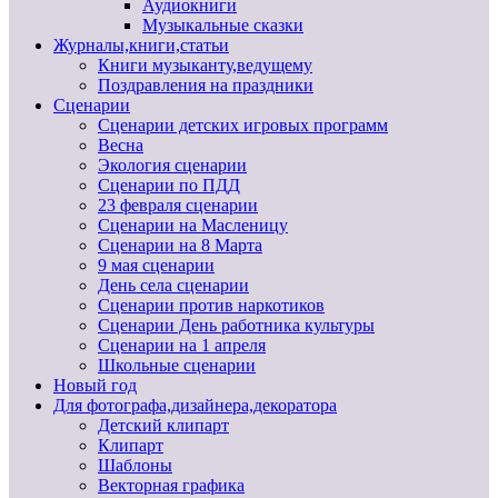
Аудиокниги
Музыкальные сказки
Журналы,книги,статьи
Книги музыканту,ведущему
Поздравления на праздники
Сценарии
Сценарии детских игровых программ
Весна
Экология сценарии
Сценарии по ПДД
23 февраля сценарии
Сценарии на Масленицу
Сценарии на 8 Марта
9 мая сценарии
День села сценарии
Сценарии против наркотиков
Сценарии День работника культуры
Сценарии на 1 апреля
Школьные сценарии
Новый год
Для фотографа,дизайнера,декоратора
Детский клипарт
Клипарт
Шаблоны
Векторная графика