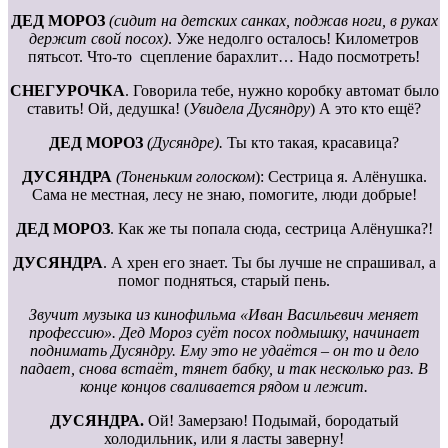
ДЕД МОРОЗ
(сидит на детских санках, поджав ноги, в руках
держит свой посох)
. Уже недолго осталось! Километров
пятьсот. Что-то сцепление барахлит… Надо посмотреть!
СНЕГУРОЧКА
. Говорила тебе, нужно коробку автомат было
ставить! Ой, дедушка! (
Увидела Дусяндру
) А это кто ещё?
ДЕД МОРОЗ
(Дусяндре).
Ты кто такая, красавица?
ДУСЯНДРА
(Тоненьким голоском
): Сестрица я. Алёнушка.
Сама не местная, лесу не знаю, помогите, люди добрые!
ДЕД МОРОЗ
. Как же ты попала сюда, сестрица Алёнушка?!
ДУСЯНДРА
. А хрен его знает. Ты бы лучше не спрашивал, а
помог подняться, старый пень.
Звучит музыка из кинофильма «Иван Васильевич меняет
профессию». Дед Мороз суёт посох подмышку, начинает
поднимать Дусяндру. Ему это не удаётся – он то и дело
падает, снова встаёт, тянет бабку, и так несколько раз. В
конце концов сваливается рядом и лежит.
ДУСЯНДРА.
Ой! Замерзаю! Подымай, бородатый
холодильник, или я ласты заверну!