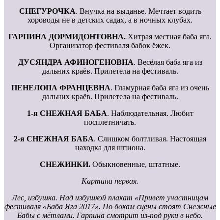
СНЕГУРОЧКА
. Внучка на выданье. Мечтает водить
хороводы не в детских садах, а в ночных клубах.
ГАРПИНА ДОРМИДОНТОВНА.
Хитрая местная баба яга.
Организатор фестиваля бабок ёжек.
ДУСЯНДРА АФИНОГЕНОВНА
. Весёлая баба яга из
дальних краёв. Прилетела на фестиваль.
ПЕНЕЛОПА ФРАНЦЕВНА
. Гламурная баба яга из очень
дальних краёв. Прилетела на фестиваль.
1-я СНЕЖНАЯ БАБА
. Наблюдательная. Любит
посплетничать.
2-я СНЕЖНАЯ БАБА
. Слишком болтливая. Настоящая
находка для шпиона.
СНЕЖИНКИ.
Обыкновенные, штатные.
Картина первая.
Лес, избушка. Над избушкой плакат «Привет участницам
фестиваля «Баба Яга 2017». По бокам сцены стоят Снежные
Бабы с мётлами. Гарпина смотрит из-под руки в небо.