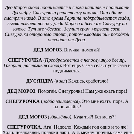
Дед Мороз снова поднимается и снова начинает поднимать
Дусяндру. Снегурочка решает ему помочь. Они оба не
смотрят назад. В это время Гарпина подкрадывается сзади,
выхватывает посох у Деда Мороза и бьёт им Снегурку по
голове. Тут же убегает. Звучит гром, моргает свет.
Снегурочка оторопело стоит, потом «модельной» походкой
отходит от Деда.
ДЕД МОРОЗ
. Внучка, помогай!
СНЕГУРОЧКА
(
Преображается в непослушную девицу.
Говорит, растягивая слова
): Вот ещё. Сама села, пусть сама и
поднимается.
ДУСЯНДРА
(
в зал
) Кажись, сработало!
ДЕД МОРОЗ
. Помогай, Снегурочка! Нам уже ехать пора!
СНЕГУРОЧКА
(
подбоченивается
). Это мне ехать пора. А
ты оставайся!
ДЕД МОРОЗ
(
удивлённо)
. Куда ты?! Без меня?!
СНЕГУРОЧКА.
Ага! Надоело! Каждый год одно и то же!
Ходи, поздравляй, подарки дари! А я, между прочим, сама ещё