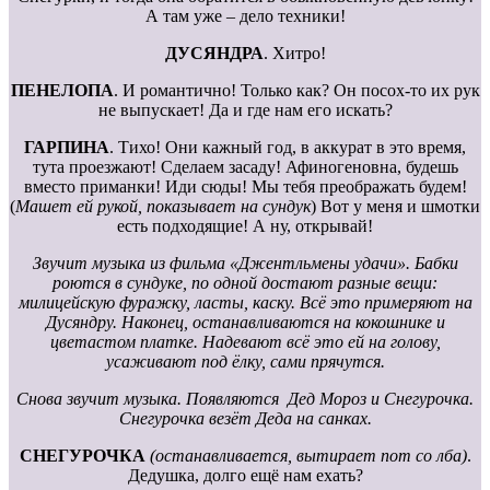
А там уже – дело техники!
ДУСЯНДРА
. Хитро!
ПЕНЕЛОПА
. И романтично! Только как? Он посох-то их рук
не выпускает! Да и где нам его искать?
ГАРПИНА
. Тихо! Они кажный год, в аккурат в это время,
тута проезжают! Сделаем засаду! Афиногеновна, будешь
вместо приманки! Иди сюды! Мы тебя преображать будем!
(
Машет ей рукой, показывает на сундук
) Вот у меня и шмотки
есть подходящие! А ну, открывай!
Звучит музыка из фильма «Джентльмены удачи». Бабки
роются в сундуке, по одной достают разные вещи:
милицейскую фуражку, ласты, каску. Всё это примеряют на
Дусяндру. Наконец, останавливаются на кокошнике и
цветастом платке. Надевают всё это ей на голову,
усаживают под ёлку, сами прячутся.
Снова звучит музыка. Появляются Дед Мороз и Снегурочка.
Снегурочка везёт Деда на санках.
СНЕГУРОЧКА
(останавливается, вытирает пот со лба)
.
Дедушка, долго ещё нам ехать?