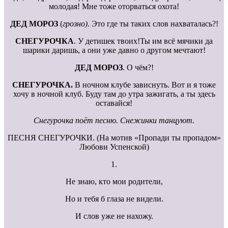
молодая! Мне тоже оторваться охота!
ДЕД МОРОЗ
(
грозно)
. Это где ты таких слов нахваталась?!
СНЕГУРОЧКА
. У детишек твоих!Ты им всё мячики да
шарики даришь, а они уже давно о другом мечтают!
ДЕД МОРОЗ
. О чём?!
СНЕГУРОЧКА.
В ночном клубе зависнуть. Вот и я тоже
хочу в ночной клуб. Буду там до утра зажигать, а ты здесь
оставайся!
Снегурочка поёт песню. Снежинки танцуют.
ПЕСНЯ СНЕГУРОЧКИ. (На мотив «Пропади ты пропадом»
Любови Успенской)
1.
Не знаю, кто мои родители,
Но и тебя б глаза не видели.
И слов уже не нахожу.