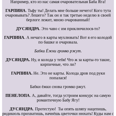
Например, кто из нас самая очаровательная Баба Яга!
ГАРПИНА
. Тьфу ты! Делать мне больше нечего! Кого тута
очаровывать? Лешего? Так он и так третью неделю в своей
берлоге лежит, мною очарованный!
ДУСЯНДРА
. Это чаво с им приключилося-то?
ГАРПИНА
. А нечаго в карты мухлювать! Вот я его колодой
по башке и очаровала.
Бабки Ёжки громко ржут.
ДУСЯНДРА.
Ну, и колода у тебя! Что ж за карты-то такие,
кирпичные, что ли?
ГАРПИНА.
Не. Это не карты. Колода дров под руки
попалася!
Бабки ёжки снова громко ржут.
ПЕНЕЛОПА
. А, давайте, тогда устроим конкурс на самую
романтичную Бабу Ягу!
ДУСЯНДРА
. Протестую! Ты опять шляпу нацепишь,
ридикюль прихватишь, начнёшь цветочки нюхать! Куды нам с