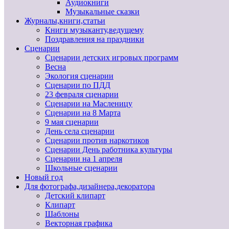
Аудиокниги
Музыкальные сказки
Журналы,книги,статьи
Книги музыканту,ведущему
Поздравления на праздники
Сценарии
Сценарии детских игровых программ
Весна
Экология сценарии
Сценарии по ПДД
23 февраля сценарии
Сценарии на Масленицу
Сценарии на 8 Марта
9 мая сценарии
День села сценарии
Сценарии против наркотиков
Сценарии День работника культуры
Сценарии на 1 апреля
Школьные сценарии
Новый год
Для фотографа,дизайнера,декоратора
Детский клипарт
Клипарт
Шаблоны
Векторная графика