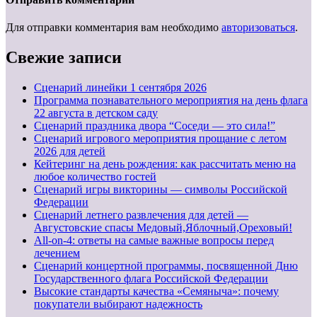
Для отправки комментария вам необходимо
авторизоваться
.
Свежие записи
Cценарий линейки 1 сентября 2026
Программа познавательного мероприятия на день флага
22 августа в детском саду
Сценарий праздника двора “Соседи — это сила!”
Сценарий игрового мероприятия прощание с летом
2026 для детей
Кейтеринг на день рождения: как рассчитать меню на
любое количество гостей
Сценарий игры викторины — символы Российской
Федерации
Сценарий летнего развлечения для детей —
Августовские спасы Медовый,Яблочный,Ореховый!
All-on-4: ответы на самые важные вопросы перед
лечением
Сценарий концертной программы, посвященной Дню
Государственного флага Российской Федерации
Высокие стандарты качества «Семяныча»: почему
покупатели выбирают надежность