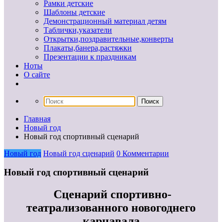
Рамки детские
Шаблоны детские
Демонстрационный материал детям
Таблички,указатели
Открытки,поздравительные,конверты
Плакаты,банера,растяжки
Презентации к праздникам
Ноты
О сайте
Главная
Новый год
Новый год спортивный сценарий
Новый год
Новый год сценарий
0 Комментарии
Новый год спортивный сценарий
Сценарий спортивно-
театрализованного новогоднего
карнавала