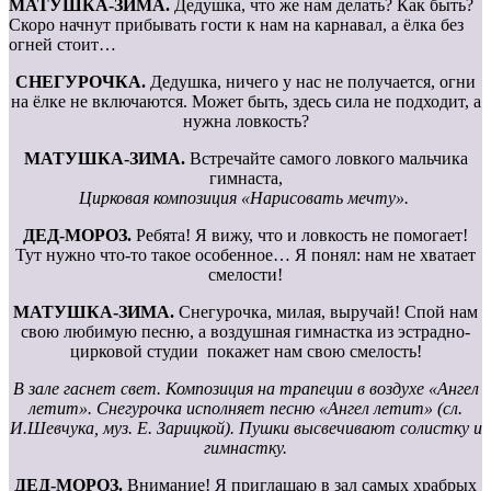
МАТУШКА-ЗИМА.
Дедушка, что же нам делать? Как быть?
Скоро начнут прибывать гости к нам на карнавал, а ёлка без
огней стоит…
СНЕГУРОЧКА.
Дедушка, ничего у нас не получается, огни
на ёлке не включаются. Может быть, здесь сила не подходит, а
нужна ловкость?
МАТУШКА-ЗИМА.
Встречайте самого ловкого мальчика
гимнаста,
Цирковая композиция «Нарисовать мечту».
ДЕД-МОРОЗ.
Ребята! Я вижу, что и ловкость не помогает!
Тут нужно что-то такое особенное… Я понял: нам не хватает
смелости!
МАТУШКА-ЗИМА.
Снегурочка, милая, выручай! Спой нам
свою любимую песню, а воздушная гимнастка из эстрадно-
цирковой студии покажет нам свою смелость!
В зале гаснет свет. Композиция на трапеции в воздухе «Ангел
летит». Снегурочка исполняет песню «Ангел летит» (сл.
И.Шевчука, муз. Е. Зарицкой). Пушки высвечивают солистку и
гимнастку.
ДЕД-МОРОЗ.
Внимание! Я приглашаю в зал самых храбрых