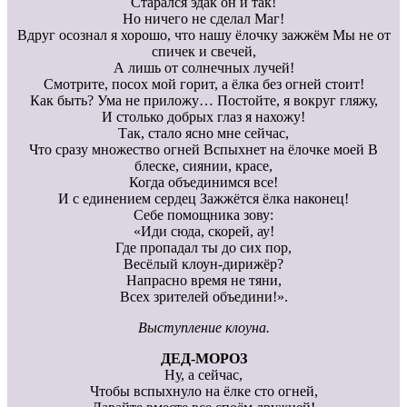
Старался эдак он и так!
Но ничего не сделал Маг!
Вдруг осознал я хорошо, что нашу ёлочку зажжём Мы не от
спичек и свечей,
А лишь от солнечных лучей!
Смотрите, посох мой горит, а ёлка без огней стоит!
Как быть? Ума не приложу… Постойте, я вокруг гляжу,
И столько добрых глаз я нахожу!
Так, стало ясно мне сейчас,
Что сразу множество огней Вспыхнет на ёлочке моей В
блеске, сиянии, красе,
Когда объединимся все!
И с единением сердец Зажжётся ёлка наконец!
Себе помощника зову:
«Иди сюда, скорей, ау!
Где пропадал ты до сих пор,
Весёлый клоун-дирижёр?
Напрасно время не тяни,
Всех зрителей объедини!».
Выступление клоуна.
ДЕД-МОРОЗ
Ну, а сейчас,
Чтобы вспыхнуло на ёлке сто огней,