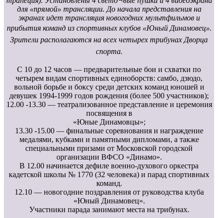
трапеция). Установлены 4 свето¬вые пушки и 4 видеоэкрана
для «прямой» трансляции. До начала представления на
экранах идет трансляция новогодних мультфильмов и
прибытия команд из спортивных клубов
«Юный Динамовец».
Зрители располагаются на всех четырех трибунах Дворца
спорта.
С 10 до 12 часов — предварительные бои и схватки по
четырем видам спортивных единоборств: самбо, дзюдо,
вольной борьбе и боксу среди детских команд юношей и
девушек 1994-1999 годов рождения (более 500 участников);
12.00 -13.30 — театрализованное представление и церемония
посвящения в
«Юные Динамовцы»;
13.30 -15.00 — финальные соревнования и награждение
медалями, кубками и памятными дипломами, а также
специальными призами от Московской городской
организации ВФСО «Динамо».
В 12.00 начинается дефиле военно-духового оркестра
кадетской школы № 1770 (32 человека) и парад спортивных
команд.
12.10 — новогодние поздравления от руководства клуба
«Юный Динамовец».
Участники парада занимают места на трибунах.