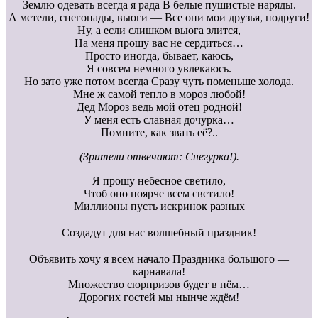
Землю одевать всегда я рада В белые пушистые наряды.
А метели, снегопады, вьюги — Все они мои друзья, подруги!
Ну, а если слишком вьюга злится,
На меня прошу вас не сердиться…
Просто иногда, бывает, каюсь,
Я совсем немного увлекаюсь.
Но зато уже потом всегда Сразу чуть поменьше холода.
Мне ж самой тепло в мороз любой!
Дед Мороз ведь мой отец родной!
У меня есть славная дочурка…
Помните, как звать её?..
(Зрители отвечают: Снегурка!).
Я прошу небесное светило,
Чтоб оно поярче всем светило!
Миллионы пусть искринок разных
Создадут для нас волшебный праздник!
Объявить хочу я всем начало Праздника большого —
карнавала!
Множество сюрпризов будет в нём…
Дорогих гостей мы нынче ждём!