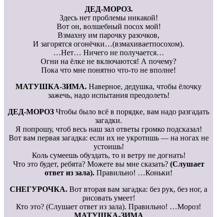
ДЕД-МОРОЗ.
Здесь нет проблемы никакой!
Вот он, волшебный посох мой!
Взмахну им парочку разочков,
И загорятся огонёчки…(взмахиваетпосохом).
…Нет… Ничего не получается…
Огни на ёлке не включаются! А почему?
Пока что мне понятно что-то не вполне!
МАТУШКА-ЗИМА.
Наверное, дедушка, чтобы ёлочку
зажечь, надо испытания преодолеть!
ДЕД-МОРОЗ
Чтобы было всё в порядке, вам надо разгадать
загадки.
Я попрошу, чтоб весь наш зал ответы громко подсказал!
Вот вам первая загадка: если их не укротишь — на ногах не
устоишь!
Коль сумеешь обуздать, то и ветру не догнать!
Что это будет, ребята? Можете вы мне сказать?
(Слушает
ответ из зала).
Правильно! …Коньки!
СНЕГУРОЧКА.
Вот вторая вам загадка: без рук, без ног, а
рисовать умеет!
Кто это? (Слушает ответ из зала). Правильно! …Мороз!
МАТУШКА-ЗИМА