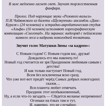
В зале медленно гаснет свет. Звучит торжественная
фанфара.
Пролог. Под чарующие звуки «Розового вальса»
П.И.Чайковского из балета «Щелкунчик» ансамбль «Данс-
Кураж» (24 человека) и эстрадно-акробатическая студия
«Альфа» (16 человек) исполняют хореографическую
композицию «Снегопад». На экранах: видеоряд с пейзажами
зимнего леса и кадрами новогодней тематики.
Звучит голос Матушки-Зимы «за кадром»:
С Новым годом! С Новым годом вас, друзья!
Дождались его мы наконец-то!
Новый год считается не зря Праздником любимым самым с
детства!
И как только наступает Новый год,
Всем без исключенья ясно сразу,
Что уже вот-вот придёт черёд Самых добрых новогодних
сказок…
Вся планета любит отмечать
Праздник этот необыкновенный,
Ну, а если что-то загадать — Сбудется желанье непременно!
Огоньки на ёлках там и тут,
И, наверно, это не случайно: