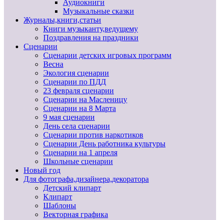
Аудиокниги
Музыкальные сказки
Журналы,книги,статьи
Книги музыканту,ведущему
Поздравления на праздники
Сценарии
Сценарии детских игровых программ
Весна
Экология сценарии
Сценарии по ПДД
23 февраля сценарии
Сценарии на Масленицу
Сценарии на 8 Марта
9 мая сценарии
День села сценарии
Сценарии против наркотиков
Сценарии День работника культуры
Сценарии на 1 апреля
Школьные сценарии
Новый год
Для фотографа,дизайнера,декоратора
Детский клипарт
Клипарт
Шаблоны
Векторная графика