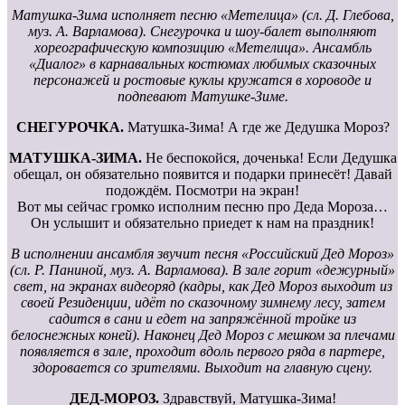
Матушка-Зима исполняет песню «Метелица» (сл. Д. Глебова,
муз. А. Варламова). Снегурочка и шоу-балет выполняют
хореографическую композицию «Метелица». Ансамбль
«Диалог» в карнавальных костюмах любимых сказочных
персонажей и ростовые куклы кружатся в хороводе и
подпевают Матушке-Зиме.
СНЕГУРОЧКА.
Матушка-Зима! А где же Дедушка Мороз?
МАТУШКА-ЗИМА.
Не беспокойся, доченька! Если Дедушка
обещал, он обязательно появится и подарки принесёт! Давай
подождём. Посмотри на экран!
Вот мы сейчас громко исполним песню про Деда Мороза…
Он услышит и обязательно приедет к нам на праздник!
В исполнении ансамбля звучит песня «Российский Дед Мороз»
(сл. Р. Паниной, муз. А. Варламова). В зале горит «дежурный»
свет, на экранах видеоряд (кадры, как Дед Мороз выходит из
своей Резиденции, идёт по сказочному зимнему лесу, затем
садится в сани и едет на запряжённой тройке из
белоснежных коней). Наконец Дед Мороз с мешком за плечами
появляется в зале, проходит вдоль первого ряда в партере,
здоровается со зрителями. Выходит на главную сцену.
ДЕД-МОРОЗ.
Здравствуй, Матушка-Зима!