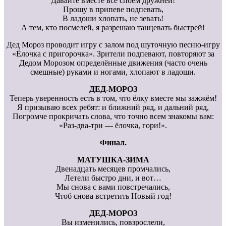
Давайте вместе все споём дружней!
Прошу в припеве подпевать,
В ладоши хлопать, не зевать!
А тем, кто посмелей, я разрешаю танцевать быстрей!
Дед Мороз проводит игру с залом под шуточную песню-игру
«Ёлочка с пригорочка». Зрители подпевают, повторяют за
Дедом Морозом определённые движения (часто очень
смешные) руками и ногами, хлопают в ладоши.
ДЕД-МОРОЗ
Теперь уверенность есть в том, что ёлку вместе мы зажжём!
Я призываю всех ребят: и ближний ряд, и дальний ряд,
Погромче прокричать слова, что точно всем знакомы вам:
«Раз-два-три — ёлочка, гори!».
Финал.
МАТУШКА-ЗИМА
Двенадцать месяцев промчались,
Летели быстро дни, и вот…
Мы снова с вами повстречались,
Чтоб снова встретить Новый год!
ДЕД-МОРОЗ
Вы изменились, повзрослели,