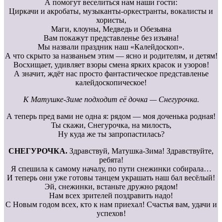
А помогут веселиться нам наши гости:
Циркачи и акробаты, музыканты-оркестранты, вокалисты и
хористы,
Маги, клоуны, Медведь и Обезьяна
Вам покажут представленье без изъяна!
Мы назвали праздник наш «Калейдоскоп».
А что скрыто за названьем этим — ясно и родителям, и детям!
Восхищает, удивляет взоры смена ярких красок и узоров!
А значит, ждёт нас просто фантастическое представленье
калейдоскопическое!
К Матушке-Зиме подходит её дочка — Снегурочка.
А теперь пред вами не одна я: рядом — моя доченька родная!
Ты скажи, Снегурочка, на милость,
Ну куда же ты запропастилась?
СНЕГУРОЧКА.
Здравствуй, Матушка-Зима! Здравствуйте,
ребята!
Я спешила к самому началу, по пути снежинки собирала…
И теперь они уже готовы танцем украшать наш бал весёлый!
Эй, снежинки, встаньте дружно рядом!
Нам всех зрителей поздравить надо!
С Новым годом всех, кто к нам приехал! Счастья вам, удачи и
успехов!