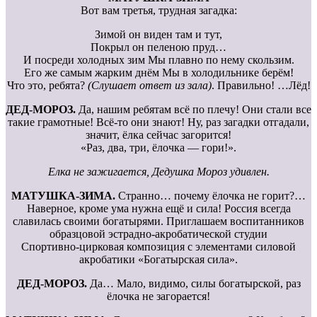
Вот вам третья, трудная загадка:
Зимой он виден там и тут,
Покрыл он пеленою пруд…
И посреди холодных зим Мы плавно по нему скользим.
Его же самым жарким днём Мы в холодильнике берём!
Что это, ребята?
(Слушает ответ из зала)
. Правильно! …Лёд!
ДЕД-МОРОЗ.
Да, нашим ребятам всё по плечу! Они стали все
такие грамотные! Всё-то они знают! Ну, раз загадки отгадали,
значит, ёлка сейчас загорится!
«Раз, два, три, ёлочка — гори!».
Елка не зажигается, Дедушка Мороз удивлен.
МАТУШКА-ЗИМА.
Странно… почему ёлочка не горит?…
Наверное, кроме ума нужна ещё и сила! Россия всегда
славилась своими богатырями. Приглашаем воспитанников
образцовой эстрадно-акробатической студии
Спортивно-цирковая композиция с элементами силовой
акробатики «Богатырская сила».
ДЕД-МОРОЗ.
Да… Мало, видимо, силы богатырской, раз
ёлочка не загорается!