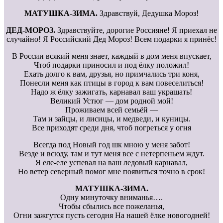
МАТУШКА-ЗИМА.
Здравствуй, Дедушка Мороз!
ДЕД-МОРОЗ.
Здравствуйте, дорогие Россияне! Я приехал не
случайно! Я Российский Дед Мороз! Всем подарки я принёс!
В России всякий меня знает, каждый в дом меня впускает,
Чтоб подарки приносил и под ёлку положил!
Ехать долго к вам, друзья, но примчались три коня,
Понесли меня как птицы в город к вам повеселиться!
Надо ж ёлку зажигать, карнавал ваш украшать!
Великий Устюг — дом родной мой!
Проживаем всей семьёй —
Там и зайцы, и лисицы, и медведи, и куницы.
Все приходят среди дня, чтоб погреться у огня
Всегда под Новый год шк мною у меня забот!
Везде и всюду, там и тут меня все с нетерпеньем ждут.
Я еле-еле успевал на ваш ледовый карнавал,
Но ветер северный помог мне появиться точно в срок!
МАТУШКА-ЗИМА.
Одну минуточку вниманья….
Чтобы сбылись все пожеланья,
Огни зажгутся пусть сегодня На нашей ёлке новогодней!