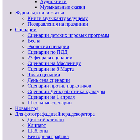
Аудиокниги
Музыкальные сказки
Журналы,книги,статьи
Книги музыканту,ведущему
Поздравления на праздники
Сценарии
Сценарии детских игровых программ
Весна
Экология сценарии
Сценарии по ПДД
23 февраля сценарии
Сценарии на Масленицу
Сценарии на 8 Марта
9 мая сценарии
День села сценарии
Сценарии против наркотиков
Сценарии День работника культуры
Сценарии на 1 апреля
Школьные сценарии
Новый год
Для фотографа,дизайнера,декоратора
Детский клипарт
Клипарт
Шаблоны
Векторная графика