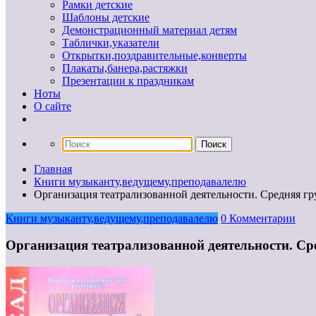
Рамки детские
Шаблоны детские
Демонстрационный материал детям
Таблички,указатели
Открытки,поздравительные,конверты
Плакаты,банера,растяжки
Презентации к праздникам
Ноты
О сайте
Главная
Книги музыканту,ведущему,преподавалелю
Организация театрализованной деятельности. Средняя гр
Книги музыканту,ведущему,преподавалелю
0 Комментарии
Организация театрализованной деятельности. Ср