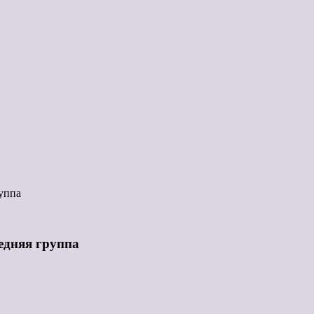
уппа
едняя группа