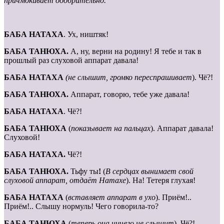
причмокивает одобрительно.
БАБА НАТАХА
. Ух, ништяк!
БАБА ТАНЮХА.
А, ну, верни на родину! Я тебе и так в
прошлый раз слуховой аппарат давала!
БАБА НАТАХА
(не слышит, громко переспрашивает
). Чё?!
БАБА ТАНЮХА.
Аппарат, говорю, тебе уже давала!
БАБА НАТАХА
. Чё?!
БАБА ТАНЮХА
(
показывает на пальцах
). Аппарат давала!
Слуховой!
БАБА НАТАХА.
Чё?!
БАБА ТАНЮХА.
Тьфу ты
!
(
В сердцах вынимает свой
слуховой аппарат, отдаёт Натахе
). На! Тетеря глухая!
БАБА НАТАХА
(
вставляет аппарат в ухо
). Приём!..
Приём!.. Слышу нормуль! Чего говорила-то?
БАБА ТАНЮХА
(
теперь она ничего не слышит
). Чё?!