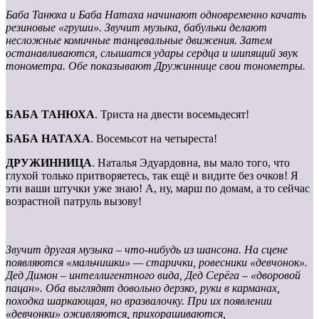
Баба Танюха и Баба Натаха начинают одновременно качать
резиновые «груши». Звучит музыка, бабульки делают
несложные комичные танцевальные движения. Затем
останавливаются, слышатся удары сердца и шипящий звук
тонометра. Обе показывают Дружиннице свои тонометры.
БАБА ТАНЮХА
. Триста на двести восемьдесят!
БАБА НАТАХА
. Восемьсот на четыреста!
ДРУЖИННИЦА
. Наталья Эдуардовна, вы мало того, что
глухой только притворяетесь, так ещё и видите без очков! Я
эти ваши штучки уже знаю! А, ну, марш по домам, а то сейчас
возрастной патруль вызову!
Звучит другая музыка – что-нибудь из шансона. На сцене
появляются «мальчишки» — старички, ровесники «девчонок».
Дед Димон – интеллигентного вида, Дед Серёга – «дворовой
пацан». Оба выглядят довольно дерзко, руки в карманах,
походка шаркающая, но вразвалочку. При их появлении
«девчонки» оживляются, прихорашиваются,