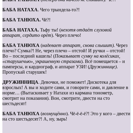
БАБА НАТАХА
. Чего трындела-то?!
БАБА ТАНЮХА.
Чё?!
БАБА НАТАХА.
Тьфу ты! (
нехотя отдаёт слуховой
аппарат, сердито орёт
). Через плечо!
БАБА ТАНЮХА
(
надевает аппарат, снова слышит).
Через
плечо? Сумка?! Не, через плечо – отстой! И ручки – отстой!
Во – последний кашель! (
Показывает сумку на колёсиках,
«старушечью», украшенную стразами
). Всё помещается – и
памперсы, и кардиограф, и аппарат УЗИ! (
Дружиннице)
.
Пропускай старушек!
ДРУЖИННИЦА
. Девочки, не поможет! Дискотека для
взрослых! А вы и ходите сами, и говорите сами, и давление в
норме… (Вытаскивает у Натахи из кармана тонометр,
смотрит на показания). Вон, смотрите, двести на сто
шестьдесят!
БАБА ТАНЮХА
(
возмущённо
). Чё-ё-ё-ё?! Это у кого – двести
на сто шестьдесят?! А, ну, зырь!