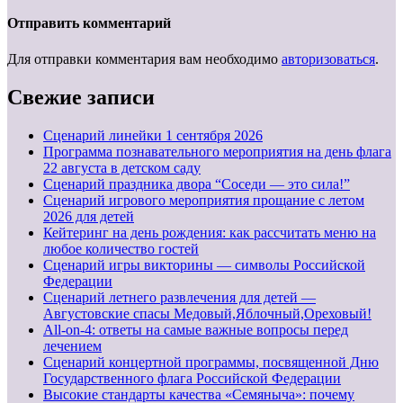
Отправить комментарий
Для отправки комментария вам необходимо
авторизоваться
.
Свежие записи
Cценарий линейки 1 сентября 2026
Программа познавательного мероприятия на день флага
22 августа в детском саду
Сценарий праздника двора “Соседи — это сила!”
Сценарий игрового мероприятия прощание с летом
2026 для детей
Кейтеринг на день рождения: как рассчитать меню на
любое количество гостей
Сценарий игры викторины — символы Российской
Федерации
Сценарий летнего развлечения для детей —
Августовские спасы Медовый,Яблочный,Ореховый!
All-on-4: ответы на самые важные вопросы перед
лечением
Сценарий концертной программы, посвященной Дню
Государственного флага Российской Федерации
Высокие стандарты качества «Семяныча»: почему