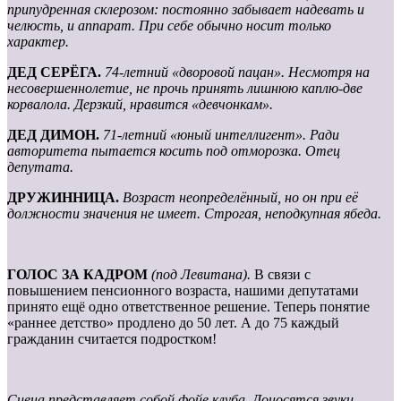
припудренная склерозом: постоянно забывает надевать и
челюсть, и аппарат. При себе обычно носит только
характер.
ДЕД СЕРЁГА.
74-летний «дворовой пацан». Несмотря на
несовершеннолетие, не прочь принять лишнюю каплю-две
корвалола. Дерзкий, нравится «девчонкам».
ДЕД ДИМОН.
71-летний «юный интеллигент». Ради
авторитета пытается косить под отморозка. Отец
депутата.
ДРУЖИННИЦА.
Возраст неопределённый, но он при её
должности значения не имеет. Строгая, неподкупная ябеда.
ГОЛОС ЗА КАДРОМ
(под Левитана).
В связи с
повышением пенсионного возраста, нашими депутатами
принято ещё одно ответственное решение. Теперь понятие
«раннее детство» продлено до 50 лет. А до 75 каждый
гражданин считается подростком!
Сцена представляет собой фойе клуба. Доносятся звуки