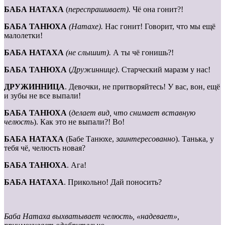
БАБА НАТАХА
(
переспрашивает).
Чё она гонит?!
БАБА ТАНЮХА
(Натахе).
Нас гонит! Говорит, что мы ещё
малолетки!
БАБА НАТАХА
(не слышит).
А ты чё гонишь?!
БАБА ТАНЮХА
(
Дружиннице)
. Старческий маразм у нас!
ДРУЖИННИЦА
. Девочки, не притворяйтесь! У вас, вон, ещё
и зубы не все выпали!
БАБА ТАНЮХА
(
делает вид, что снимает вставную
челюсть
). Как это не выпали?! Во!
БАБА НАТАХА
(Бабе Танюхе,
заинтересованно
). Танька, у
тебя чё, челюсть новая?
БАБА ТАНЮХА
. Ага!
БАБА НАТАХА
. Прикольно! Дай поносить?
Баба Натаха выхватывает челюсть, «надевает»,