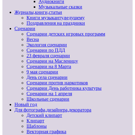
Аудиокниги
Музыкальные сказки
Журналы,книги,статьи
Книги музыканту,ведущему
Поздравления на праздники
Сценарии
Сценарии детских игровых программ
Весна
Экология сценарии
Сценарии по ПДД
23 февраля сценарии
Сценарии на Масленицу
Сценарии на 8 Марта
9 мая сценарии
День села сценарии
Сценарии против наркотиков
Сценарии День работника культуры
Сценарии на 1 апреля
Школьные сценарии
Новый год
Для фотографа,дизайнера,декоратора
Детский клипарт
Клипарт
Шаблоны
Векторная графика