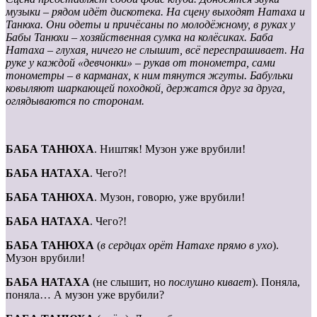
музыки – рядом идёт дискотека. На сцену выходят Натаха и
Танюха. Они одеты и причёсаны по молодёжному, в руках у
Бабы Танюхи – хозяйственная сумка на колёсиках. Баба
Натаха – глухая, ничего не слышит, всё переспрашивает. На
руке у каждой «девчонки» – рукав от тонометра, сами
тонометры – в карманах, к ним тянутся жгуты. Бабульки
ковыляют шаркающей походкой, держатся друг за друга,
оглядываются по сторонам.
БАБА ТАНЮХА
. Ништяк! Музон уже врубили!
БАБА НАТАХА
. Чего?!
БАБА ТАНЮХА
. Музон, говорю, уже врубили!
БАБА НАТАХА
. Чего?!
БАБА ТАНЮХА
(
в сердцах орёт Натахе прямо в ухо
).
Музон врубили!
БАБА НАТАХА
(не слышит, но
послушно кивает
). Поняла,
поняла… А музон уже врубили?