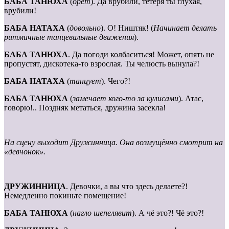
БАБА ТАНЮХА
(
орёт
). Да врубили, тетеря ты глухая,
врубили!
БАБА НАТАХА
(
довольно
). О! Ништяк! (
Начинает делать
ритмичные танцевальные движения
).
БАБА ТАНЮХА
. Да погоди колбаситься! Может, опять не
пропустят, дискотека-то взрослая. Ты челюсть вынула?!
БАБА НАТАХА
(
танцует
). Чего?!
БАБА ТАНЮХА
(
замечает кого-то за кулисами
). Атас,
говорю!.. Поздняк метаться, дружина засекла!
На сцену выходит Дружинница. Она возмущённо смотрит на
«девчонок».
ДРУЖИННИЦА
. Девочки, а вы что здесь делаете?!
Немедленно покиньте помещение!
БАБА ТАНЮХА
(
нагло шепелявит
). А чё это?! Чё это?!