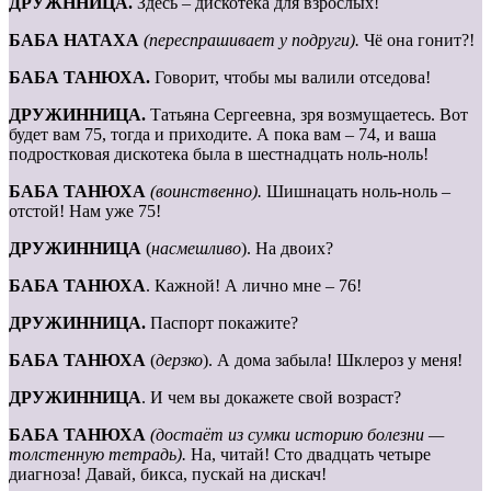
ДРУЖННИЦА.
Здесь – дискотека для взрослых!
БАБА НАТАХА
(переспрашивает у подруги).
Чё она гонит?!
БАБА ТАНЮХА.
Говорит, чтобы мы валили отседова!
ДРУЖИННИЦА.
Татьяна Сергеевна, зря возмущаетесь. Вот
будет вам 75, тогда и приходите. А пока вам – 74, и ваша
подростковая дискотека была в шестнадцать ноль-ноль!
БАБА ТАНЮХА
(воинственно).
Шишнацать ноль-ноль –
отстой! Нам уже 75!
ДРУЖИННИЦА
(
насмешливо
). На двоих?
БАБА ТАНЮХА
. Кажной! А лично мне – 76!
ДРУЖИННИЦА.
Паспорт покажите?
БАБА ТАНЮХА
(
дерзко
). А дома забыла! Шклероз у меня!
ДРУЖИННИЦА
. И чем вы докажете свой возраст?
БАБА ТАНЮХА
(достаёт из сумки историю болезни —
толстенную тетрадь).
На, читай! Сто двадцать четыре
диагноза! Давай, бикса, пускай на дискач!