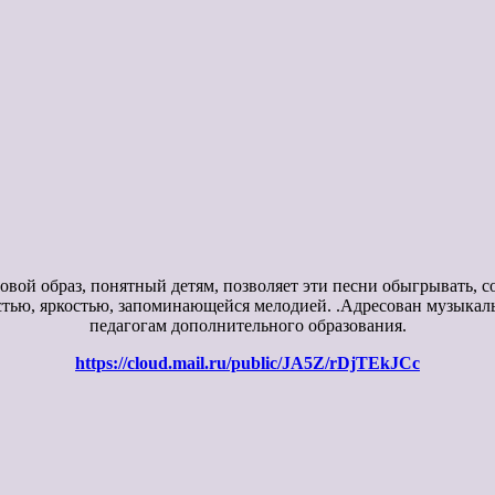
гровой образ, понятный детям, позволяет эти песни обыгрывать
тью, яркостью, запоминающейся мелодией. .Адресован музыкаль
педагогам дополнительного образования.
https://cloud.mail.ru/public/JA5Z/rDjTEkJCc