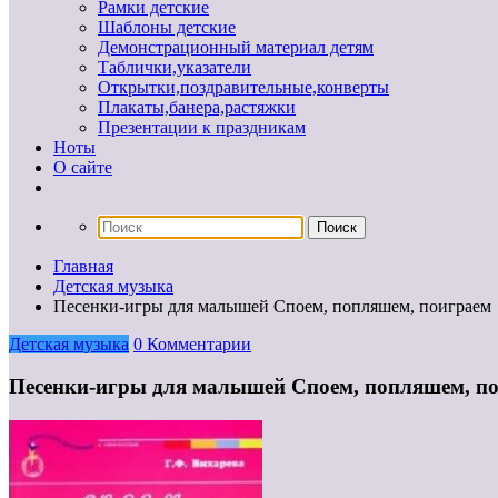
Рамки детские
Шаблоны детские
Демонстрационный материал детям
Таблички,указатели
Открытки,поздравительные,конверты
Плакаты,банера,растяжки
Презентации к праздникам
Ноты
О сайте
Главная
Детская музыка
Песенки-игры для малышей Споем, попляшем, поиграем
Детская музыка
0 Комментарии
Песенки-игры для малышей Споем, попляшем, п