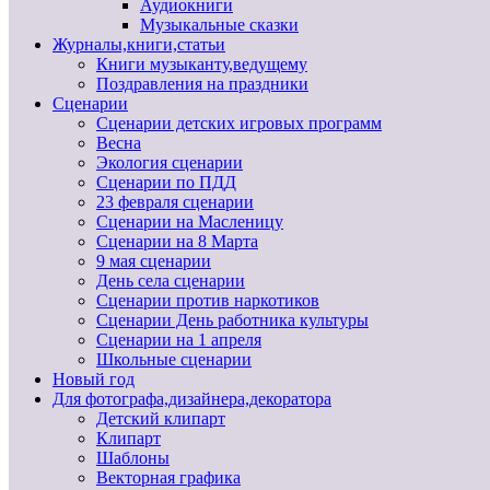
Аудиокниги
Музыкальные сказки
Журналы,книги,статьи
Книги музыканту,ведущему
Поздравления на праздники
Сценарии
Сценарии детских игровых программ
Весна
Экология сценарии
Сценарии по ПДД
23 февраля сценарии
Сценарии на Масленицу
Сценарии на 8 Марта
9 мая сценарии
День села сценарии
Сценарии против наркотиков
Сценарии День работника культуры
Сценарии на 1 апреля
Школьные сценарии
Новый год
Для фотографа,дизайнера,декоратора
Детский клипарт
Клипарт
Шаблоны
Векторная графика