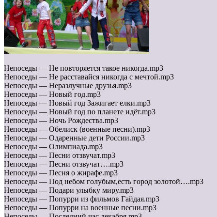
Непоседы — Не повторяется такое никогда.mp3
Непоседы — Не расставайся никогда с мечтой.mp3
Непоседы — Неразлучные друзья.mp3
Непоседы — Новый год.mp3
Непоседы — Новый год Зажигает елки.mp3
Непоседы — Новый год по планете идёт.mp3
Непоседы — Ночь Рождества.mp3
Непоседы — Обелиск (военные песни).mp3
Непоседы — Одаренные дети России.mp3
Непоседы — Олимпиада.mp3
Непоседы — Песни отзвучат.mp3
Непоседы — Песни отзвучат….mp3
Непоседы — Песня о жирафе.mp3
Непоседы — Под небом голубым,есть город золотой….mp3
Непоседы — Подари улыбку миру.mp3
Непоседы — Попурри из фильмов Гайдая.mp3
Непоседы — Попурри на военные песни.mp3
Непоседы — Последний час декабря.mp3