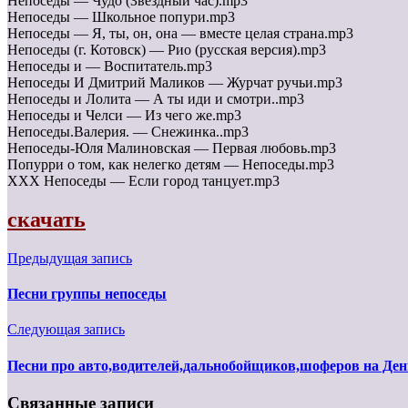
Непоседы — Чудо (Звездный час).mp3
Непоседы — Школьное попури.mp3
Непоседы — Я, ты, он, она — вместе целая страна.mp3
Непоседы (г. Котовск) — Рио (русская версия).mp3
Непоседы и — Воспитатель.mp3
Непоседы И Дмитрий Маликов — Журчат ручьи.mp3
Непоседы и Лолита — А ты иди и смотри..mp3
Непоседы и Челси — Из чего же.mp3
Непоседы.Валерия. — Снежинка..mp3
Непоседы-Юля Малиновская — Первая любовь.mp3
Попурри о том, как нелегко детям — Непоседы.mp3
ХХХ Непоседы — Если город танцует.mp3
скачать
Предыдущая запись
Песни группы непоседы
Следующая запись
Песни про авто,водителей,дальнобойщиков,шоферов на Де
Связанные записи