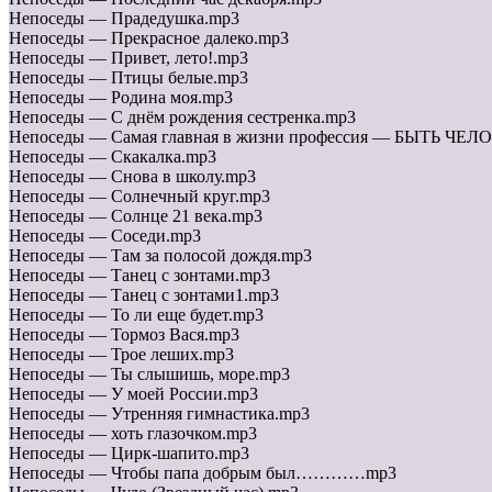
Непоседы — Прадедушка.mp3
Непоседы — Прекрасное далеко.mp3
Непоседы — Привет, лето!.mp3
Непоседы — Птицы белые.mp3
Непоседы — Родина моя.mp3
Непоседы — С днём рождения сестренка.mp3
Непоседы — Самая главная в жизни профессия — БЫТЬ ЧЕ
Непоседы — Скакалка.mp3
Непоседы — Снова в школу.mp3
Непоседы — Солнечный круг.mp3
Непоседы — Солнце 21 века.mp3
Непоседы — Соседи.mp3
Непоседы — Там за полосой дождя.mp3
Непоседы — Танец с зонтами.mp3
Непоседы — Танец с зонтами1.mp3
Непоседы — То ли еще будет.mp3
Непоседы — Тормоз Вася.mp3
Непоседы — Трое леших.mp3
Непоседы — Ты слышишь, море.mp3
Непоседы — У моей России.mp3
Непоседы — Утренняя гимнастика.mp3
Непоседы — хоть глазочком.mp3
Непоседы — Цирк-шапито.mp3
Непоседы — Чтобы папа добрым был…………mp3