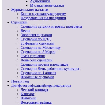
Аудиокниги
Музыкальные сказки
Журналы,книги,статьи
Книги музыканту,ведущему
Поздравления на праздники
Сценарии
Сценарии детских игровых программ
Весна
Экология сценарии
Сценарии по ПДД
23 февраля сценарии
Сценарии на Масленицу
Сценарии на 8 Марта
9 мая сценарии
День села сценарии
Сценарии против наркотиков
Сценарии День работника культуры
Сценарии на 1 апреля
Школьные сценарии
Новый год
Для фотографа,дизайнера,декоратора
Детский клипарт
Клипарт
Шаблоны
Векторная графика