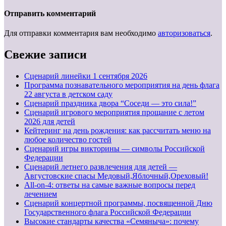
Отправить комментарий
Для отправки комментария вам необходимо
авторизоваться
.
Свежие записи
Cценарий линейки 1 сентября 2026
Программа познавательного мероприятия на день флага
22 августа в детском саду
Сценарий праздника двора “Соседи — это сила!”
Сценарий игрового мероприятия прощание с летом
2026 для детей
Кейтеринг на день рождения: как рассчитать меню на
любое количество гостей
Сценарий игры викторины — символы Российской
Федерации
Сценарий летнего развлечения для детей —
Августовские спасы Медовый,Яблочный,Ореховый!
All-on-4: ответы на самые важные вопросы перед
лечением
Сценарий концертной программы, посвященной Дню
Государственного флага Российской Федерации
Высокие стандарты качества «Семяныча»: почему