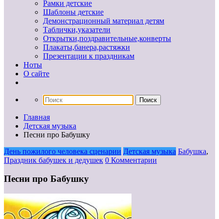
Рамки детские
Шаблоны детские
Демонстрационный материал детям
Таблички,указатели
Открытки,поздравительные,конверты
Плакаты,банера,растяжки
Презентации к праздникам
Ноты
О сайте
Главная
Детская музыка
Песни про Бабушку
День пожилого человека сценарии
Детская музыка
Бабушка
,
Праздник бабушек и дедушек
0 Комментарии
Песни про Бабушку