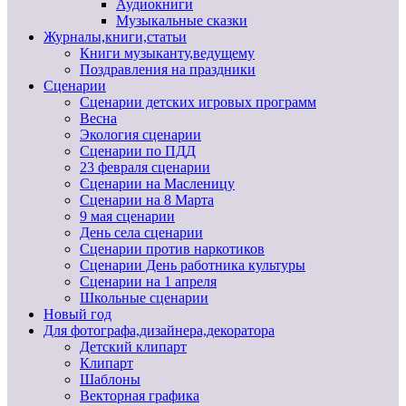
Аудиокниги
Музыкальные сказки
Журналы,книги,статьи
Книги музыканту,ведущему
Поздравления на праздники
Сценарии
Сценарии детских игровых программ
Весна
Экология сценарии
Сценарии по ПДД
23 февраля сценарии
Сценарии на Масленицу
Сценарии на 8 Марта
9 мая сценарии
День села сценарии
Сценарии против наркотиков
Сценарии День работника культуры
Сценарии на 1 апреля
Школьные сценарии
Новый год
Для фотографа,дизайнера,декоратора
Детский клипарт
Клипарт
Шаблоны
Векторная графика