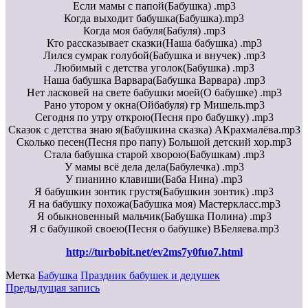
Если мамы с папой(Бабушка) .mp3
Когда выходит бабушка(Бабушка).mp3
Когда моя бабуля(Бабуля) .mp3
Кто рассказывает сказки(Наша бабушка) .mp3
Лился сумрак голубой(Бабушка и внучек) .mp3
Любимый с детства уголок(Бабушка) .mp3
Наша бабушка Варвара(Бабушка Варвара) .mp3
Нет ласковей на свете бабушки моей(О бабушке) .mp3
Рано утором у окна(Ойбабуля) гр Мишель.mp3
Сегодня по утру открою(Песня про бабушку) .mp3
Сказок с детства знаю я(Бабушкина сказка) АКрахмалёва.mp3
Сколько песен(Песня про папу) Большой детский хор.mp3
Стала бабушка старой хворою(Бабушкам) .mp3
У мамы всё дела дела(Бабулечка) .mp3
У пианино клавиши(Баба Нина) .mp3
Я бабушкин зонтик грустя(Бабушкин зонтик) .mp3
Я на бабушку похожа(Бабушка моя) Мастеркласс.mp3
Я обыкновенный мальчик(Бабушка Полина) .mp3
Я с бабушкой своею(Песня о бабушке) ВБеляева.mp3
http://turbobit.net/ev2ms7y0fuo7.html
Метка
Бабушка
Праздник бабушек и дедушек
Предыдущая запись