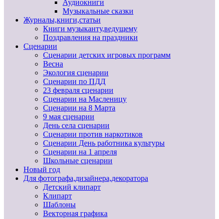
Аудиокниги
Музыкальные сказки
Журналы,книги,статьи
Книги музыканту,ведущему
Поздравления на праздники
Сценарии
Сценарии детских игровых программ
Весна
Экология сценарии
Сценарии по ПДД
23 февраля сценарии
Сценарии на Масленицу
Сценарии на 8 Марта
9 мая сценарии
День села сценарии
Сценарии против наркотиков
Сценарии День работника культуры
Сценарии на 1 апреля
Школьные сценарии
Новый год
Для фотографа,дизайнера,декоратора
Детский клипарт
Клипарт
Шаблоны
Векторная графика