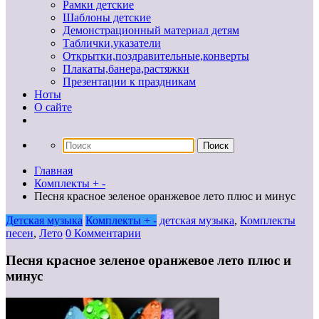
Рамки детские
Шаблоны детские
Демонстрационный материал детям
Таблички,указатели
Открытки,поздравительные,конверты
Плакаты,банера,растяжки
Презентации к праздникам
Ноты
О сайте
Главная
Комплекты + -
Песня красное зеленое оранжевое лето плюс и минус
Детская музыка
Комплекты + -
детская музыка
,
Комплекты
песен
,
Лето
0 Комментарии
Песня красное зеленое оранжевое лето плюс и
минус