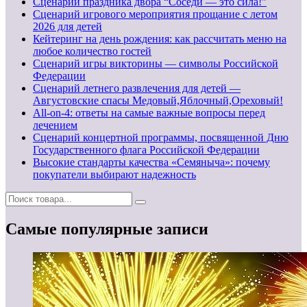
Сценарий праздника двора “Соседи — это сила!”
Сценарий игрового мероприятия прощание с летом
2026 для детей
Кейтеринг на день рождения: как рассчитать меню на
любое количество гостей
Сценарий игры викторины — символы Российской
Федерации
Сценарий летнего развлечения для детей —
Августовские спасы Медовый,Яблочный,Ореховый!
All-on-4: ответы на самые важные вопросы перед
лечением
Сценарий концертной программы, посвященной Дню
Государственного флага Российской Федерации
Высокие стандарты качества «Семяныча»: почему
покупатели выбирают надежность
Самые популярные записи