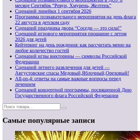
месяце Сентябрь “Ревун, Хмурень, Желтень”
Cценарий линейки 1 сентября 2026
Программа познавательного мероприятия на день флага
22 августа в детском саду
Сценарий праздника двора “Соседи — это сила!”
Сценарий игрового мероприятия прощание с летом
2026 для детей
Кейтеринг на день рождения: как рассчитать меню на
любое количество гостей
Сценарий игры викторины — символы Российской
Федерации
Сценарий летнего развлечения для детей —
Августовские спасы Медовый,Яблочный,Ореховый!
All-on-4: ответы на самые важные вопросы перед
лечением
Сценарий концертной программы, посвященной Дню
Государственного флага Российской Федерации
Самые популярные записи