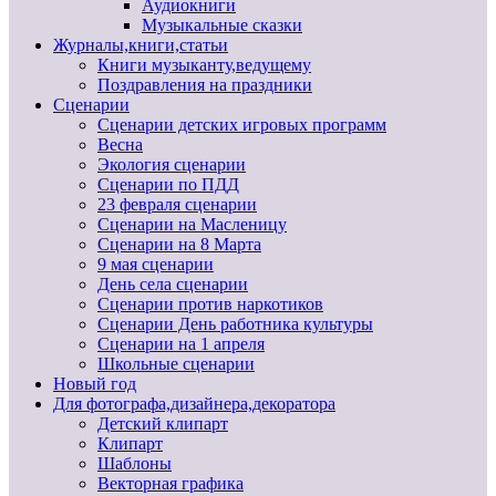
Аудиокниги
Музыкальные сказки
Журналы,книги,статьи
Книги музыканту,ведущему
Поздравления на праздники
Сценарии
Сценарии детских игровых программ
Весна
Экология сценарии
Сценарии по ПДД
23 февраля сценарии
Сценарии на Масленицу
Сценарии на 8 Марта
9 мая сценарии
День села сценарии
Сценарии против наркотиков
Сценарии День работника культуры
Сценарии на 1 апреля
Школьные сценарии
Новый год
Для фотографа,дизайнера,декоратора
Детский клипарт
Клипарт
Шаблоны
Векторная графика