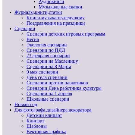
Аудиокниги
Музыкальные сказки
Журналы,книги,статьи
Книги музыканту,ведущему
Поздравления на праздники
Сценарии
Сценарии детских игровых программ
Весна
Экология сценарии
Сценарии по ПДД
23 февраля сценарии
Сценарии на Масленицу
Сценарии на 8 Марта
9 мая сценарии
День села сценарии
Сценарии против наркотиков
Сценарии День работника культуры
Сценарии на 1 апреля
Школьные сценарии
Новый год
Для фотографа,дизайнера,декоратора
Детский клипарт
Клипарт
Шаблоны
Векторная графика