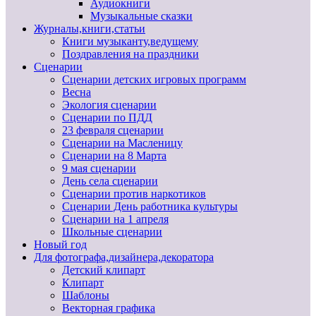
Аудиокниги
Музыкальные сказки
Журналы,книги,статьи
Книги музыканту,ведущему
Поздравления на праздники
Сценарии
Сценарии детских игровых программ
Весна
Экология сценарии
Сценарии по ПДД
23 февраля сценарии
Сценарии на Масленицу
Сценарии на 8 Марта
9 мая сценарии
День села сценарии
Сценарии против наркотиков
Сценарии День работника культуры
Сценарии на 1 апреля
Школьные сценарии
Новый год
Для фотографа,дизайнера,декоратора
Детский клипарт
Клипарт
Шаблоны
Векторная графика