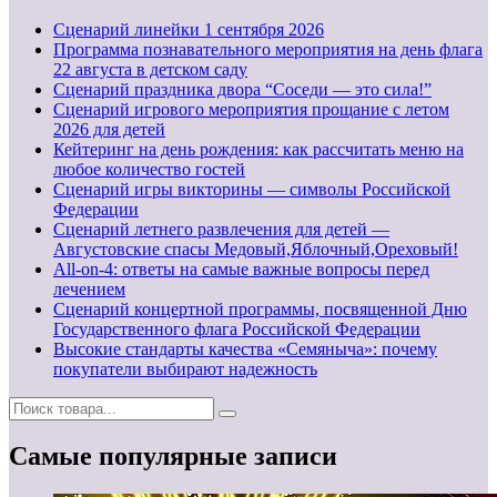
Cценарий линейки 1 сентября 2026
Программа познавательного мероприятия на день флага
22 августа в детском саду
Сценарий праздника двора “Соседи — это сила!”
Сценарий игрового мероприятия прощание с летом
2026 для детей
Кейтеринг на день рождения: как рассчитать меню на
любое количество гостей
Сценарий игры викторины — символы Российской
Федерации
Сценарий летнего развлечения для детей —
Августовские спасы Медовый,Яблочный,Ореховый!
All-on-4: ответы на самые важные вопросы перед
лечением
Сценарий концертной программы, посвященной Дню
Государственного флага Российской Федерации
Высокие стандарты качества «Семяныча»: почему
покупатели выбирают надежность
Самые популярные записи