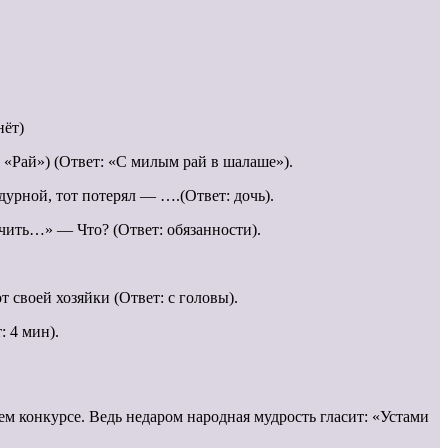
нёт)
я «Рай») (Ответ: «С милым рай в шалаше»).
урной, тот потерял — ….(Ответ: дочь).
чить…» — Что? (Ответ: обязанности).
 своей хозяйки (Ответ: с головы).
: 4 мин).
 конкурсе. Ведь недаром народная мудрость гласит: «Устами