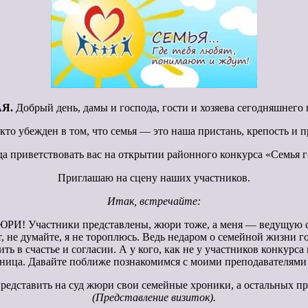
Я.
Добрый день, дамы и господа, гости и хозяева сегодняшнего 
, кто убежден в том, что семья — это наша пристань, крепость и 
да приветствовать вас на открытии районного конкурса «Семья г
Приглашаю на сцену наших участников.
Итак, встречайте:
 ЖЮРИ! Участники представлены, жюри тоже, а меня — ведущую с
ет, не думайте, я не тороплюсь. Ведь недаром о семейной жизни
ь в счастье и согласии. А у кого, как не у участников конкурса
еница. Давайте поближе познакомимся с моими преподавателями 
дставить на суд жюри свои семейные хроники, а остальных про
(Представление визиток).