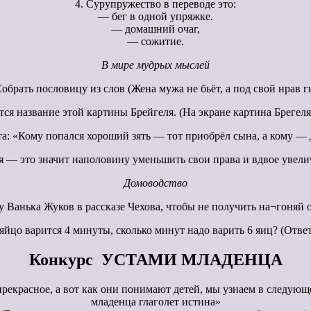
4. Сурупружество в переводе это:
— бег в одной упряжке.
— домашний очаг,
— сожитие.
В мире мудрых мыслей
Собрать пословицу из слов (Жена мужа не бьёт, а под свой нрав г
тся название этой картины Брейгеля. (На экране картина Брегел
: «Кому попался хороший зять — тот приобрёл сына, а кому — д
я — это значит наполовину уменьшить свои права и вдвое увели
Домоводство
у Ванька Жуков в рассказе Чехова, чтобы не получить на¬гоняй от
яйцо варится 4 минуты, сколько минут надо варить 6 яиц? (Ответ
Конкурс УСТАМИ МЛАДЕНЦА
красное, а вот как они понимают детей, мы узнаем в следующем
младенца глаголет истина»