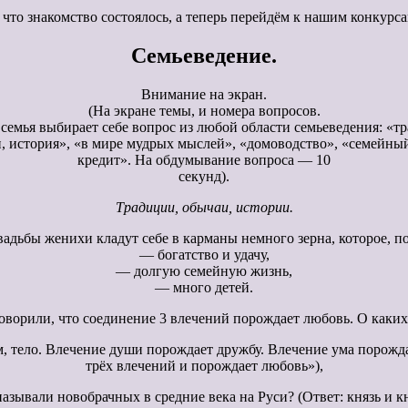
что знакомство состоялось, а теперь перейдём к нашим конкурс
Семьеведение.
Внимание на экран.
(На экране темы, и номера вопросов.
семья выбирает себе вопрос из любой области семьеведения: «т
, история», «в мире мудрых мыслей», «домоводство», «семейный
кредит». На обдумывание вопроса — 10
секунд).
Традиции, обычаи, истории.
вадьбы женихи кладут себе в карманы немного зерна, которое, п
— богатство и удачу,
— долгую семейную жизнь,
— много детей.
оворили, что соединение 3 влечений порождает любовь. О каких
ум, тело. Влечение души порождает дружбу. Влечение ума порожд
трёх влечений и порождает любовь»),
называли новобрачных в средние века на Руси? (Ответ: князь и к