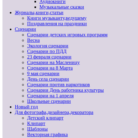
Аудиокниги
Музыкальные сказки
Журналы,книги,статьи
Книги музыканту,ведущему
Поздравления на праздники
Сценарии
Сценарии детских игровых программ
Весна
Экология сценарии
Сценарии по ПДД
23 февраля сценарии
Сценарии на Масленицу
Сценарии на 8 Марта
9 мая сценарии
День села сценарии
Сценарии против наркотиков
Сценарии День работника культуры
Сценарии на 1 апреля
Школьные сценарии
Новый год
Для фотографа,дизайнера,декоратора
Детский клипарт
Клипарт
Шаблоны
Векторная графика