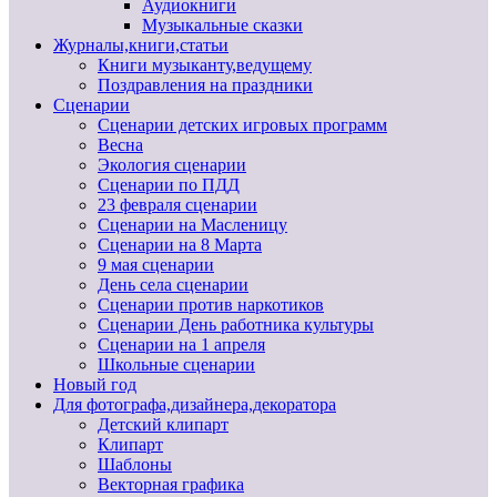
Аудиокниги
Музыкальные сказки
Журналы,книги,статьи
Книги музыканту,ведущему
Поздравления на праздники
Сценарии
Сценарии детских игровых программ
Весна
Экология сценарии
Сценарии по ПДД
23 февраля сценарии
Сценарии на Масленицу
Сценарии на 8 Марта
9 мая сценарии
День села сценарии
Сценарии против наркотиков
Сценарии День работника культуры
Сценарии на 1 апреля
Школьные сценарии
Новый год
Для фотографа,дизайнера,декоратора
Детский клипарт
Клипарт
Шаблоны
Векторная графика