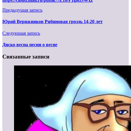
https://cloud.mail.ru/public/7E1o/F1gKtSWxz
Предыдущая запись
Юрий Верижников Рябиновая гроздь 14-20 лет
Следующая запись
Диско весна песни о весне
Связанные записи