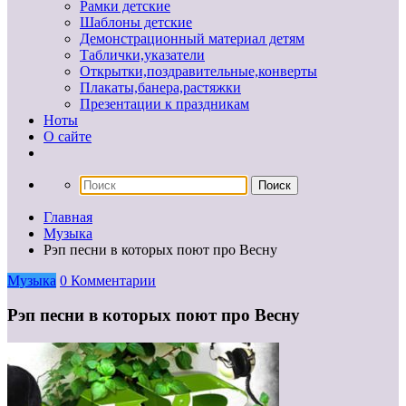
Рамки детские
Шаблоны детские
Демонстрационный материал детям
Таблички,указатели
Открытки,поздравительные,конверты
Плакаты,банера,растяжки
Презентации к праздникам
Ноты
О сайте
Главная
Музыка
Рэп песни в которых поют про Весну
Музыка
0 Комментарии
Рэп песни в которых поют про Весну