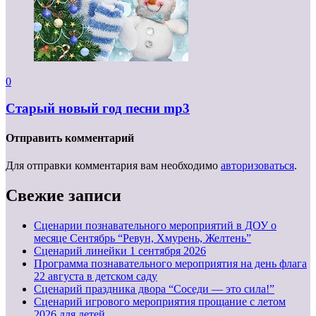
0
Старый новый год песни mp3
Отправить комментарий
Для отправки комментария вам необходимо
авторизоваться
.
Свежие записи
Сценарии познавательного мероприятий в ДОУ о
месяце Сентябрь “Ревун, Хмурень, Желтень”
Cценарий линейки 1 сентября 2026
Программа познавательного мероприятия на день флага
22 августа в детском саду
Сценарий праздника двора “Соседи — это сила!”
Сценарий игрового мероприятия прощание с летом
2026 для детей