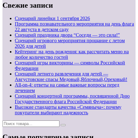
Свежие записи
Cценарий линейки 1 сентября 2026
Программа познавательного мероприятия на день флага
22 августа в детском саду
Сценарий праздника двора “Соседи — это сила!”
Сценарий игрового мероприятия прощание с летом
2026 для детей
Кейтеринг на день рождения: как рассчитать меню на
любое количество гостей
Сценарий игры викторины — символы Российской
Федерации
Сценарий летнего развлечения для детей —
Августовские спасы Медовый,Яблочный,Ореховый!
All-on-4: ответы на самые важные вопросы перед
лечением
Сценарий концертной программы, посвященной Дню
Государственного флага Российской Федерации
Высокие стандарты качества «Семяныча»: почему
покупатели выбирают надежность
Самые популярные записи