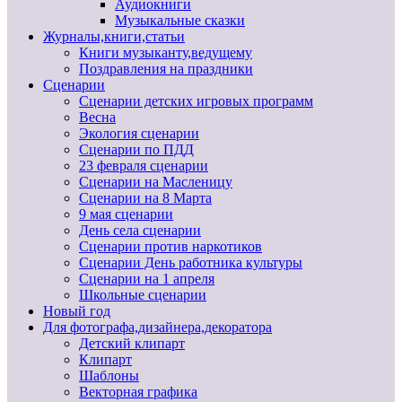
Аудиокниги
Музыкальные сказки
Журналы,книги,статьи
Книги музыканту,ведущему
Поздравления на праздники
Сценарии
Сценарии детских игровых программ
Весна
Экология сценарии
Сценарии по ПДД
23 февраля сценарии
Сценарии на Масленицу
Сценарии на 8 Марта
9 мая сценарии
День села сценарии
Сценарии против наркотиков
Сценарии День работника культуры
Сценарии на 1 апреля
Школьные сценарии
Новый год
Для фотографа,дизайнера,декоратора
Детский клипарт
Клипарт
Шаблоны
Векторная графика