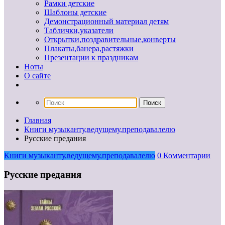
Рамки детские
Шаблоны детские
Демонстрационный материал детям
Таблички,указатели
Открытки,поздравительные,конверты
Плакаты,банера,растяжки
Презентации к праздникам
Ноты
О сайте
Главная
Книги музыканту,ведущему,преподавалелю
Русские предания
Книги музыканту,ведущему,преподавалелю
0 Комментарии
Русские предания