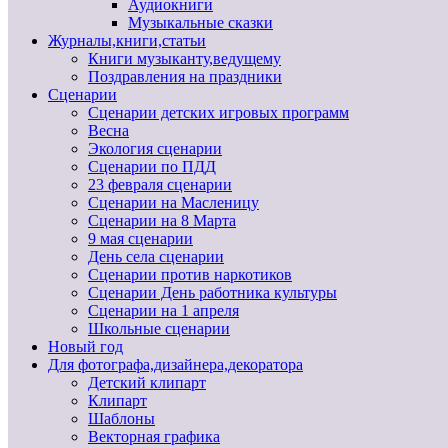
Аудиокниги
Музыкальные сказки
Журналы,книги,статьи
Книги музыканту,ведущему
Поздравления на праздники
Сценарии
Сценарии детских игровых программ
Весна
Экология сценарии
Сценарии по ПДД
23 февраля сценарии
Сценарии на Масленицу
Сценарии на 8 Марта
9 мая сценарии
День села сценарии
Сценарии против наркотиков
Сценарии День работника культуры
Сценарии на 1 апреля
Школьные сценарии
Новый год
Для фотографа,дизайнера,декоратора
Детский клипарт
Клипарт
Шаблоны
Векторная графика