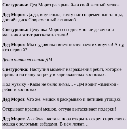
Снегурочка:
Дед Мороз раскрывай-ка свой желтый мешок.
Дед Мороз:
Да-да, внученька, там у нас современные танцы,
достаёт диск Современный флэшмоб
Снегурочка:
Дедушка Мороз сегодня многие девочки и
мальчики хотят рассказать стихи!
Дед Мороз:
Мы с удовольствием послушаем их внучка! А ну,
кто первый?
Дети читают стихи ДМ
Снегурочка:
Наступил момент награждения ребят, которые
пришли на нашу встречу в карнавальных костюмах.
Под музыку «Кабы не было зимы…» ДМ водит «змейкой»
ребят в костюмах
Дед Мороз:
Что же, мешок я раскрываю и детишек угощаю!
Открывает красный мешок, оттуда вытаскивает подарки!
Дед Мороз:
А сейчас настала пора открыть секрет сиреневого
мешка с золотыми звёздами. В нём лежат…