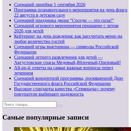
Cценарий линейки 1 сентября 2026
Программа познавательного мероприятия на день флага
22 августа в детском саду
Сценарий праздника двора “Соседи — это сила!”
Сценарий игрового мероприятия прощание с летом
2026 для детей
Кейтеринг на день рождения: как рассчитать меню на
любое количество гостей
Сценарий игры викторины — символы Российской
Федерации
Сценарий летнего развлечения для детей —
Августовские спасы Медовый,Яблочный,Ореховый!
All-on-4: ответы на самые важные вопросы перед
лечением
Сценарий концертной программы, посвященной Дню
Государственного флага Российской Федерации
Высокие стандарты качества «Семяныча»: почему
покупатели выбирают надежность
Самые популярные записи