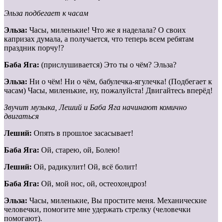
Эльза подбегает к часам
Эльза:
Часы, миленькие! Что же я наделала? О своих
капризах думала, а получается, что теперь всем ребятам
праздник порчу!?
Баба Яга:
(прислушивается) Это ты о чём? Эльза?
Эльза:
Ни о чём! Ни о чём, бабулечка-ягулечка! (Подбегает к
часам) Часы, миленькие, ну, пожалуйста! Двигайтесь вперёд!
Звучит музыка, Леший и Баба Яга начинают комично
двигаться
Леший:
Опять в прошлое засасывает!
Баба Яга:
Ой, старею, ой, Болею!
Леший:
Ой, радикулит! Ой, всё болит!
Баба Яга:
Ой, мой нос, ой, остеохондроз!
Эльза:
Часы, миленькие, Вы простите меня. Механические
человечки, помогите мне удержать стрелку (человечки
помогают).