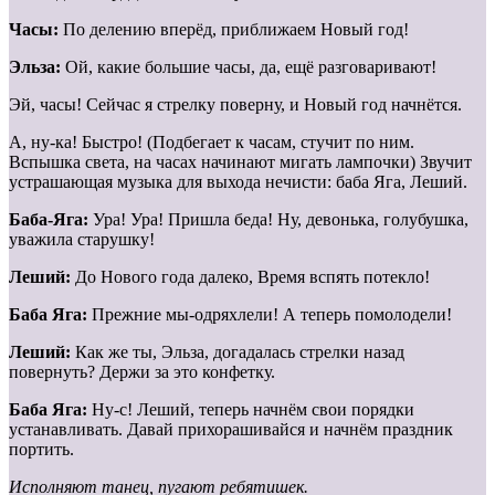
Часы:
По делению вперёд, приближаем Новый год!
Эльза:
Ой, какие большие часы, да, ещё разговаривают!
Эй, часы! Сейчас я стрелку поверну, и Новый год начнётся.
А, ну-ка! Быстро! (Подбегает к часам, стучит по ним.
Вспышка света, на часах начинают мигать лампочки) Звучит
устрашающая музыка для выхода нечисти: баба Яга, Леший.
Баба-Яга:
Ура! Ура! Пришла беда! Ну, девонька, голубушка,
уважила старушку!
Леший:
До Нового года далеко, Время вспять потекло!
Баба Яга:
Прежние мы-одряхлели! А теперь помолодели!
Леший:
Как же ты, Эльза, догадалась стрелки назад
повернуть? Держи за это конфетку.
Баба Яга:
Ну-с! Леший, теперь начнём свои порядки
устанавливать. Давай прихорашивайся и начнём праздник
портить.
Исполняют танец, пугают ребятишек.