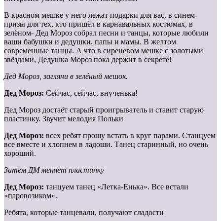
В красном мешке у него лежат подарки для вас, в синем-
призы для тех, кто пришёл в карнавальных костюмах, в
зелёном- Дед Мороз собрал песни и танцы, которые любили
ваши бабушки и дедушки, папы и мамы. В желтом
современные танцы. А что в сиреневом мешке с золотыми
звёздами, Дедушка Мороз пока держит в секрете!
Дед Мороз, загляни в зелёный мешок.
Дед Мороз:
Сейчас, сейчас, внученька!
Дед Мороз достаёт старый проигрыватель и ставит старую
пластинку. Звучит мелодия Польки
Дед Мороз:
всех ребят прошу встать в круг парами. Станцуем
все вместе и хлопнем в ладоши. Танец старинный, но очень
хороший.
Затем ДМ меняет пластинку
Дед Мороз:
танцуем танец «Летка-Енька». Все встали
«паровозиком».
Ребята, которые танцевали, получают сладости