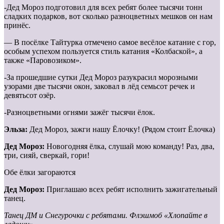
-Дед Мороз подготовил для всех ребят более тысячи тонн
сладких подарков, вот сколько разноцветных мешков он нам
принёс.
— В посёлке Тайтурка отмечено самое весёлое катание с гор,
особым успехом пользуется стиль катания «Колбаской», а
также «Паровозиком».
-За прошедшие сутки Дед Мороз разукрасил морозными
узорами две тысячи окон, заковал в лёд семьсот речек и
девятьсот озёр.
-Разноцветными огнями зажёг тысячи ёлок.
Эльза:
Дед Мороз, зажги нашу Ёлочку! (Рядом стоит Ёлочка)
Дед Мороз:
Новогодняя ёлка, слушай мою команду! Раз, два,
три, сияй, сверкай, гори!
Обе ёлки загораются
Дед Мороз:
Приглашаю всех ребят исполнить зажигательный
танец.
Танец ДМ и Снегурочки с ребятами. Флэшмоб «Хлопайте в