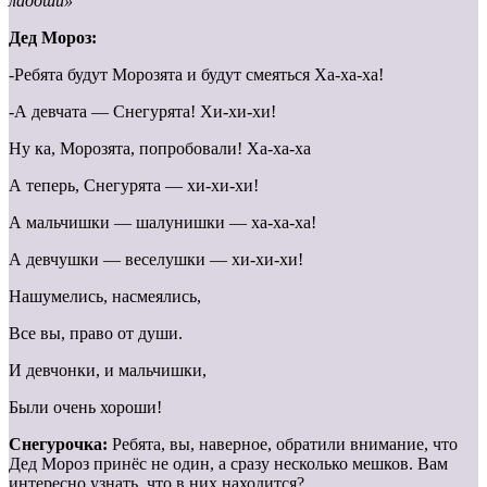
ладоши»
Дед Мороз:
-Ребята будут Морозята и будут смеяться Ха-ха-ха!
-А девчата — Снегурята! Хи-хи-хи!
Ну ка, Морозята, попробовали! Ха-ха-ха
А теперь, Снегурята — хи-хи-хи!
А мальчишки — шалунишки — ха-ха-ха!
А девчушки — веселушки — хи-хи-хи!
Нашумелись, насмеялись,
Все вы, право от души.
И девчонки, и мальчишки,
Были очень хороши!
Снегурочка:
Ребята, вы, наверное, обратили внимание, что
Дед Мороз принёс не один, а сразу несколько мешков. Вам
интересно узнать, что в них находится?