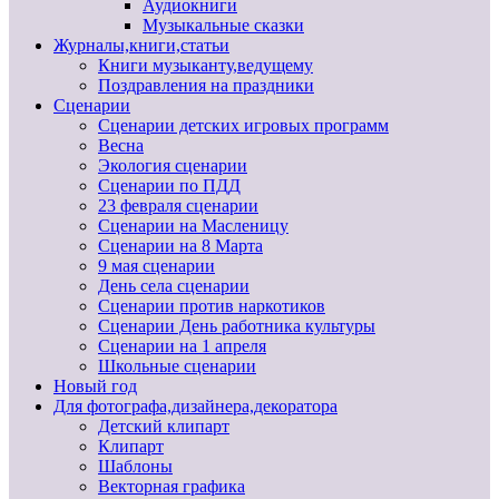
Аудиокниги
Музыкальные сказки
Журналы,книги,статьи
Книги музыканту,ведущему
Поздравления на праздники
Сценарии
Сценарии детских игровых программ
Весна
Экология сценарии
Сценарии по ПДД
23 февраля сценарии
Сценарии на Масленицу
Сценарии на 8 Марта
9 мая сценарии
День села сценарии
Сценарии против наркотиков
Сценарии День работника культуры
Сценарии на 1 апреля
Школьные сценарии
Новый год
Для фотографа,дизайнера,декоратора
Детский клипарт
Клипарт
Шаблоны
Векторная графика