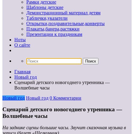
Рамки детские
Шаблоны детские
Демонстрационный материал детям
Таблички,указатели
Открытки,поздравительные,конверты
Плакаты,банера,растяжки
Презентации к праздникам
Ноты
О сайте
Главная
Новый год
Сценарий детского новогоднего утренника —
Волшебные часы
Новый год
Новый год
0 Комментарии
Сценарий детского новогоднего утренника —
Волшебные часы
На заднике сцены большие часы. Звучит сказочная музыка в
записи (балет «Щелкунчик)