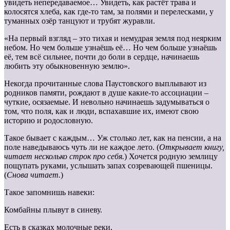
увидеть непередаваемое… Увидеть, как растёт трава и
колосятся хлеба, как где-то там, за полями и перелесками, у
туманных озёр танцуют и трубят журавли.
«На первый взгляд – это тихая и немудрая земля под неярким
небом. Но чем больше узнаёшь её… Но чем больше узнаёшь
её, тем всё сильнее, почти до боли в сердце, начинаешь
любить эту обыкновенную землю».
Некогда прочитанные слова Паустовского выплывают из
родников памяти, рождают в душе какие-то ассоциации –
чуткие, осязаемые. И невольно начинаешь задумываться о
том, что поля, как и люди, вспахавшие их, имеют свою
историю и родословную.
Такое бывает с каждым… Уж столько лет, как на пенсии, а на
поле наведываюсь чуть ли не каждое лето. (
Открывает книгу,
читает несколько строк про себя.
) Хочется родную землицу
пощупать руками, услышать запах созревающей пшеницы.
(
Снова читает.
)
Такое запомнишь навеки:
Комбайны плывут в синеву.
Есть в сказках молочные реки,