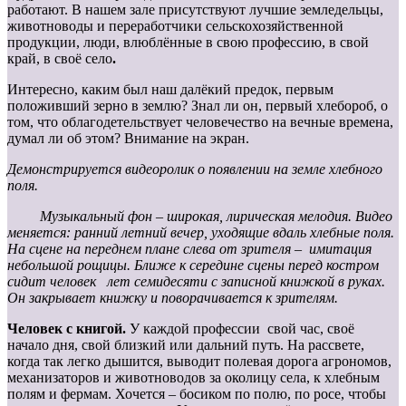
работают. В нашем зале присутствуют лучшие земледельцы,
животноводы и переработчики сельскохозяйственной
продукции, люди, влюблённые в свою профессию, в свой
край, в своё село
.
Интересно, каким был наш далёкий предок, первым
положивший зерно в землю? Знал ли он, первый хлебороб, о
том, что облагодетельствует человечество на вечные времена,
думал ли об этом? Внимание на экран.
Демонстрируется видеоролик о появлении на земле хлебного
поля.
Музыкальный фон – широкая, лирическая мелодия. Видео
меняется: ранний летний вечер, уходящие вдаль хлебные поля.
На сцене на переднем плане слева от зрителя – имитация
небольшой рощицы. Ближе к середине сцены перед костром
сидит человек лет семидесяти с записной книжкой в руках.
Он закрывает книжку и поворачивается к зрителям.
Человек с книгой.
У каждой профессии свой час, своё
начало дня, свой близкий или дальний путь. На рассвете,
когда так легко дышится, выводит полевая дорога агрономов,
механизаторов и животноводов за околицу села, к хлебным
полям и фермам. Хочется – босиком по полю, по росе, чтобы