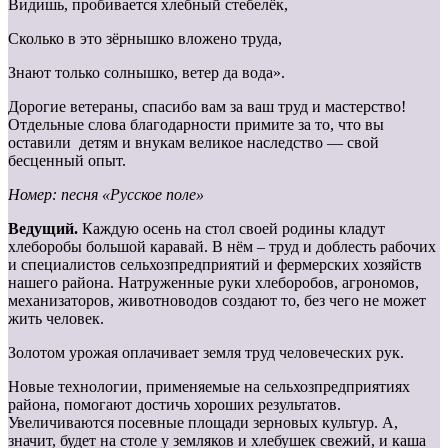
Видишь, пробивается хлебный стебелёк,
Сколько в это зёрнышко вложено труда,
Знают только солнышко, ветер да вода».
Дорогие ветераны, спасибо вам за ваш труд и мастерство!
Отдельные слова благодарности примите за то, что вы
оставили детям и внукам великое наследство — свой
бесценный опыт.
Номер: песня «Русское поле»
Ведущий.
Каждую осень на стол своей родины кладут
хлеборобы большой каравай. В нём – труд и доблесть рабочих
и специалистов сельхозпредприятий и фермерских хозяйств
нашего района. Натруженные руки хлеборобов, агрономов,
механизаторов, животноводов создают то, без чего не может
жить человек.
Золотом урожая оплачивает земля труд человеческих рук.
Новые технологии, применяемые на сельхозпредприятиях
района, помогают достичь хороших результатов.
Увеличиваются посевные площади зерновых культур. А,
значит, будет на столе у земляков и хлебушек свежий, и каша