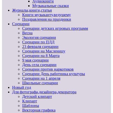
Аудиокниги
Музыкальные сказки
Журналы,книги,статьи
Книги музыканту,ведущему
Поздравления на праздники
Сценарии
Сценарии детских игровых программ
Весна
Экология сценарии
Сценарии по ПДД
23 февраля сценарии
Сценарии на Масленицу
Сценарии на 8 Марта
9 мая сценарии
День села сценарии
Сценарии против наркотиков
Сценарии День работника культуры
Сценарии на 1 апреля
Школьные сценарии
Новый год
Для фотографа,дизайнера,декоратора
Детский клипарт
Клипарт
Шаблоны
Векторная графика