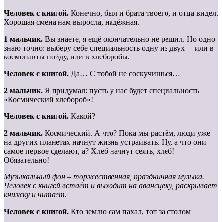
Человек с книгой.
Конечно, был и брата твоего, и отца видел.
Хорошая смена нам выросла, надёжная.
1 мальчик.
Вы знаете, я ещё окончательно не решил. Но одно
знаю точно: выберу себе специальность одну из двух – или в
космонавты пойду, или в хлеборобы.
Человек с книгой.
Да… С тобой не соскучишься…
2 мальчик.
Я придумал: пусть у нас будет специальность
«Космический хлебороб»!
Человек с книгой.
Какой?
2 мальчик.
Космический. А что? Пока мы растём, люди уже
на других планетах начнут жизнь устраивать. Ну, а что они
самое первое сделают, а? Хлеб начнут сеять, хлеб!
Обязательно!
Музыкальный фон – торжественная, праздничная музыка.
Человек с книгой встаёт и выходит на авансцену, раскрывает
книжку и читает.
Человек с книгой.
Кто землю сам пахал, тот за столом