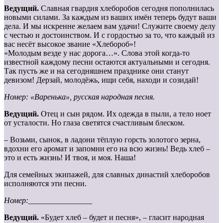
Ведущий.
Славная гвардия хлеборобов сегодня пополнилась
новыми силами. За каждым из ваших имён теперь будут ваши
дела. И мы искренне желаем вам удачи! Служите своему делу
с честью и достоинством. И с гордостью за то, что каждый из
вас несёт высокое звание «Хлебороб»!
«Молодым везде у нас дорога…». Слова этой когда-то
известной каждому песни остаются актуальными и сегодня.
Так пусть же и на сегодняшнем празднике они станут
девизом! Дерзай, молодёжь, ищи себя, находи и созидай!
Номер: «Варенька», русская народная песня.
Ведущий.
Отец и сын рядом. Их одежда в пыли, а тело ноет
от усталости. Но глаза светятся счастливым блеском.
– Возьми, сынок, в ладони тёплую горсть золотого зерна,
вдохни его аромат и запомни его на всю жизнь! Ведь хлеб –
это и есть жизнь! И твоя, и моя. Наша!
Для семейных экипажей, для славных династий хлеборобов
исполняются эти песни.
Номер:________________
Ведущий.
«Будет хлеб – будет и песня», – гласит народная