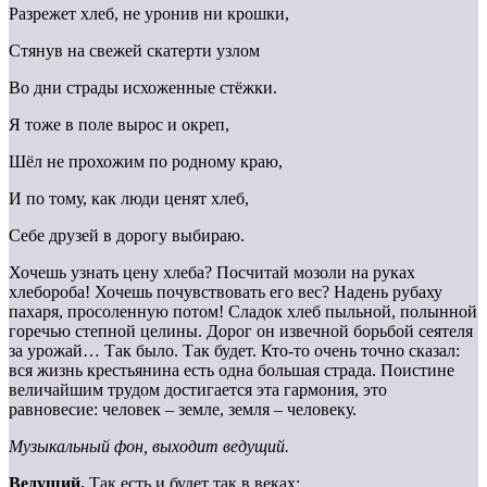
Разрежет хлеб, не уронив ни крошки,
Стянув на свежей скатерти узлом
Во дни страды исхоженные стёжки.
Я тоже в поле вырос и окреп,
Шёл не прохожим по родному краю,
И по тому, как люди ценят хлеб,
Себе друзей в дорогу выбираю.
Хочешь узнать цену хлеба? Посчитай мозоли на руках
хлебороба! Хочешь почувствовать его вес? Надень рубаху
пахаря, просоленную потом! Сладок хлеб пыльной, полынной
горечью степной целины. Дорог он извечной борьбой сеятеля
за урожай… Так было. Так будет. Кто-то очень точно сказал:
вся жизнь крестьянина есть одна большая страда. Поистине
величайшим трудом достигается эта гармония, это
равновесие: человек – земле, земля – человеку.
Музыкальный фон, выходит ведущий.
Ведущий.
Так есть и будет так в веках: