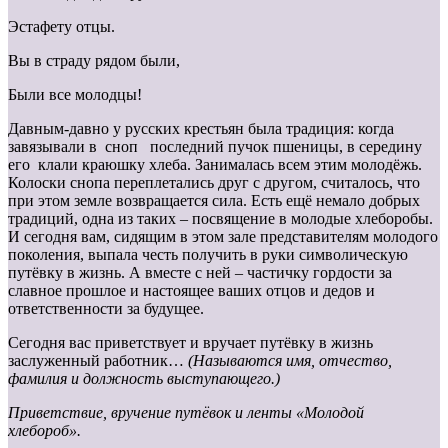
Эстафету отцы.
Вы в страду рядом были,
Были все молодцы!
Давным-давно у русских крестьян была традиция: когда
завязывали в сноп последний пучок пшеницы, в середину
его клали краюшку хлеба. Занималась всем этим молодёжь.
Колоски снопа переплетались друг с другом, считалось, что
при этом земле возвращается сила. Есть ещё немало добрых
традиций, одна из таких – посвящение в молодые хлеборобы.
И сегодня вам, сидящим в этом зале представителям молодого
поколения, выпала честь получить в руки символическую
путёвку в жизнь. А вместе с ней – частичку гордости за
славное прошлое и настоящее ваших отцов и дедов и
ответственности за будущее.
Сегодня вас приветствует и вручает путёвку в жизнь
заслуженный работник…
(Называются имя, отчество,
фамилия и должность выступающего.)
Приветствие, вручение путёвок и ленты «Молодой
хлебороб».