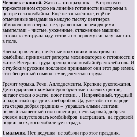
Человек с книгой.
Жатва
–
это праздник… В строгом и
торжественном строю на линейке готовности выстроены в
центре села комбайны. Ещё не запылённые, ещё не
отмеченные звёздами за каждую тысячу центнеров
обмолоченного зерна, не украшенные переходящими
вымпелами – чистые, ухоженные, отлаженные машины
готовы к смотру-параду, готовы по первому сигналу выехать
в поле.
Члены правления, почётные колхозники осматривают
комбайны, принимают рапорты механизаторов о готовности к
жатве. Ветераны труда преподносят комбайнёрам хлеб-соль. И
с глубоким русским поклоном принимают они этот дар земли,
этот бесценный символ земледельческого труда.
Гремит музыка. Речи. Аплодисменты. Крепкие рукопожатия.
Дети одаривают комбайнёров букетами полевых цветов,
читают стихи о жатве, поют песни… Напряжённый, трудный
и радостный праздник хлеборобов. Да, уже забыта в народе
эта старая добрая традиция – украшать алыми лентами
первый скошенный сноп пшеницы, печь каравай, добрым
словом напутствовать комбайнёров, настраивать на трудовой
подвиг всех, кого мобилизует страда.
1 мальчик.
Нет, дедушка, не забыли про этот праздник.