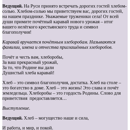
Ведущий.
На Руси принято встречать дорогих гостей хлебом-
солью. Хлебом-солью мы приветствуем вас, дорогих гостей,
на нашем празднике. Уважаемые труженики села! От всей
души примите почётный каравай нового урожая – итог
вашего нелёгкого крестьянского труда и символ
благополучия!
Каравай вручается почётным хлеборобам. Называются
фамилии, имена и отчества приглашённых хлеборобов.
Почёт и честь вам, хлеборобы,
За ваш прекрасный урожай,
За то, что Родине вы дали
Душистый хлеба каравай!
Хлеб – это символ благополучия, достатка. Хлеб на столе –
это богатство в доме. Хлеб – это жизнь! Это слава и почёт
земледельца. Хлеборобы – это гордость Родины. Слово для
приветствия предоставляется…
Выступление.
Ведущий.
Хлеб – могущество наше и сила,
И работа, и мир, и покой.