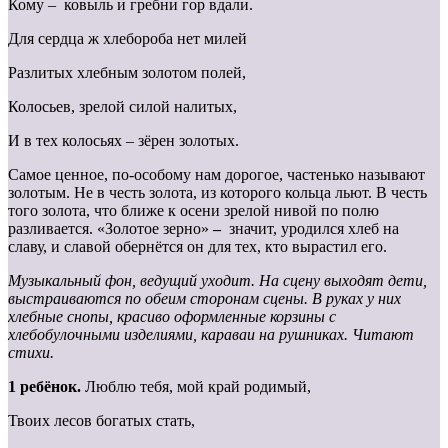
Кому – ковыль и гребни гор вдали.
Для сердца ж хлебороба нет милей
Разлитых хлебным золотом полей,
Колосьев, зрелой силой налитых,
И в тех колосьях – зёрен золотых.
Самое ценное, по-особому нам дорогое, частенько называют
золотым. Не в честь золота, из которого кольца льют. В честь
того золота, что ближе к осени зрелой нивой по полю
разливается. «Золотое зерно»
–
значит, уродился хлеб на
славу, и славой обернётся он для тех, кто вырастил его.
Музыкальный фон, ведущий уходит. На сцену выходят дети,
выстраиваются по обеим сторонам сцены. В руках у них
хлебные снопы, красиво оформленные корзины с
хлебобулочными изделиями, караваи на рушниках. Читают
стихи.
1 ребёнок.
Люблю тебя, мой край родимый,
Твоих лесов богатых стать,