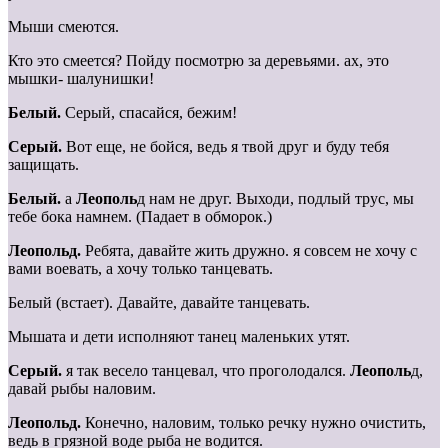
Мыши смеются.
Кто это смеется? Пойду посмотрю за деревьями. ах, это
мышки- шалунишки!
Белый.
Серый, спасайся, бежим!
Серый.
Вот еще, не бойся, ведь я твой друг и буду тебя
защищать.
Белый.
а
Леополь
д нам не друг. Выходи, подлый трус, мы
тебе бока намнем. (Падает в обморок.)
Леопольд.
Ребята, давайте жить дружно. я совсем не хочу с
вами воевать, а хочу только танцевать.
Белый (встает). Давайте, давайте танцевать.
Мышата и дети исполняют танец маленьких утят.
Серый.
я так весело танцевал, что проголодался.
Леополь
д,
давай рыбы наловим.
Леопольд.
Конечно, наловим, только речку нужно очистить,
ведь в грязной воде рыба не водится.