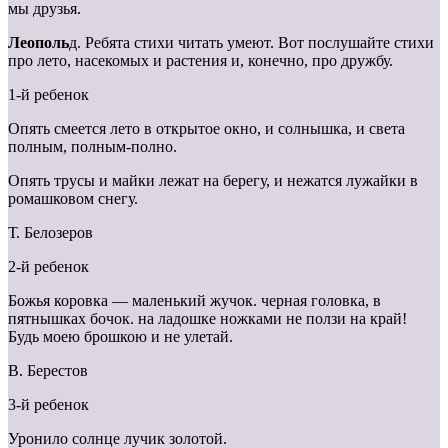
мы друзья.
Леополь
д. Ребята стихи читать умеют. Вот послушайте стихи
про лето, насекомых и растения и, конечно, про дружбу.
1-й ребенок
Опять смеется лето в открытое окно, и солнышка, и света
полным, полным-полно.
Опять трусы и майки лежат на берегу, и нежатся лужайки в
ромашковом снегу.
Т. Белозеров
2-й ребенок
Божья коровка — маленький жучок. черная головка, в
пятнышках бочок. на ладошке ножками не ползи на край!
Будь моею брошкою и не улетай.
В. Берестов
3-й ребенок
Уронило солнце лучик золотой.