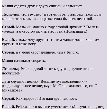
Мыши садятся друг к другу спиной и вздыхают.
Леополь
д. что, грустно? а вот если бы у вас был такой друг,
как вот этот мальчик, он развеселил бы всех песенкой.
Серый.
Мальчик, можно я буду с тобой дружить? Ты петь
умеешь, а я хвостом крутить вот так. (Показывает.)
Белый.
я тоже хочу дружить с этим мальчиком, и хвостом
крутить я тоже могу.
Серый.
а у меня хвост длиннее, чем у Белого.
Мыши начинают спорить.
Леополь
д. Ребята, давайте жить дружно, лучше песню
послушаем.
Дети слушают песню «Веселые путешественники»
(индивидуальное пение) (муз. М. Старокодамского, сл. С.
Михалкова).
Серый.
Как здорово! Это наш друг так поет.
Белый.
Ребята, а что вы еще умеете делать? научите нас, ведь