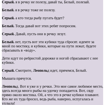
Серый.
я в речку не полезу, давай ты, Белый, полезай.
Белый.
я в речку тоже не полезу.
Серый.
а кто тогда рыбу пугать будет?
Белый.
Тогда давай вот этих ребят попросим.
Серый.
Давай, пусть они в речку лезут.
Белый.
нет, пусть вот эти кубики туда сбросят. идемте за
мной по мостику, и кубики, которые на пути лежат, будете
сбрасывать в «воду».
Дети идут по ребристой дорожке и ногой сбрасывают с нее
кубики.
Серый.
Смотрите,
Леополь
д идет, прячемся, Белый.
Мышата прячутся.
Леополь
д. Вот я уже и у речки. Это мое самое любимое место,
здесь всегда много рыбы на удочку попадается. Вот, сяду
прямо около мостика. Ой, а что это в речке кубики плавают.
Кто же их туда бросил, ведь рыба, наверно, испугалась и
уплыла!