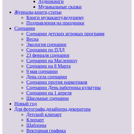
Аудиокниги
Музыкальные сказки
Журналы,книги,статьи
Книги музыканту,ведущему
Поздравления на праздники
Сценарии
Сценарии детских игровых программ
Весна
Экология сценарии
Сценарии по ПДД
23 февраля сценарии
Сценарии на Масленицу
Сценарии на 8 Марта
9 мая сценарии
День села сценарии
Сценарии против наркотиков
Сценарии День работника культуры
Сценарии на 1 апреля
Школьные сценарии
Новый год
Для фотографа,дизайнера,декоратора
Детский клипарт
Клипарт
Шаблоны
Векторная графика