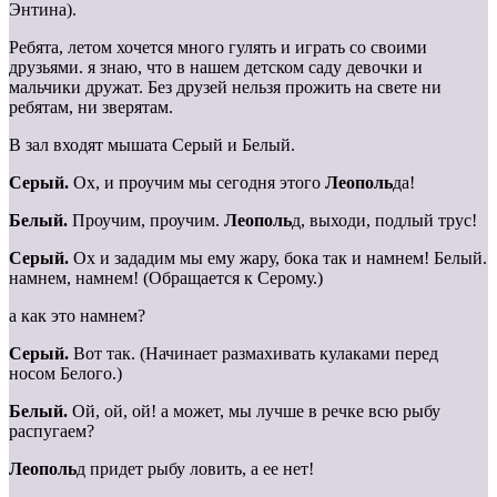
Энтина).
Ребята, летом хочется много гулять и играть со своими
друзьями. я знаю, что в нашем детском саду девочки и
мальчики дружат. Без друзей нельзя прожить на свете ни
ребятам, ни зверятам.
В зал входят мышата Серый и Белый.
Серый.
Ох, и проучим мы сегодня этого
Леополь
да!
Белый.
Проучим, проучим.
Леополь
д, выходи, подлый трус!
Серый.
Ох и зададим мы ему жару, бока так и намнем! Белый.
намнем, намнем! (Обращается к Серому.)
а как это намнем?
Серый.
Вот так. (Начинает размахивать кулаками перед
носом Белого.)
Белый.
Ой, ой, ой! а может, мы лучше в речке всю рыбу
распугаем?
Леополь
д придет рыбу ловить, а ее нет!