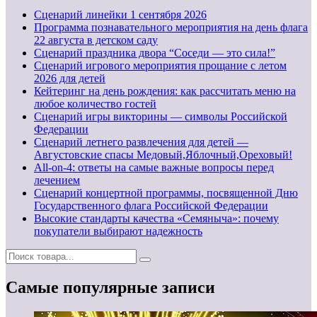
Cценарий линейки 1 сентября 2026
Программа познавательного мероприятия на день флага
22 августа в детском саду
Сценарий праздника двора “Соседи — это сила!”
Сценарий игрового мероприятия прощание с летом
2026 для детей
Кейтеринг на день рождения: как рассчитать меню на
любое количество гостей
Сценарий игры викторины — символы Российской
Федерации
Сценарий летнего развлечения для детей —
Августовские спасы Медовый,Яблочный,Ореховый!
All-on-4: ответы на самые важные вопросы перед
лечением
Сценарий концертной программы, посвященной Дню
Государственного флага Российской Федерации
Высокие стандарты качества «Семяныча»: почему
покупатели выбирают надежность
Самые популярные записи