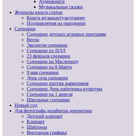
Аудиокниги
Музыкальные сказки
Журналы,книги,статьи
Книги музыканту,ведущему
Поздравления на праздники
Сценарии
Сценарии детских игровых программ
Весна
Экология сценарии
Сценарии по ПДД
23 февраля сценарии
Сценарии на Масленицу
Сценарии на 8 Марта
9 мая сценарии
День села сценарии
Сценарии против наркотиков
Сценарии День работника культуры
Сценарии на 1 апреля
Школьные сценарии
Новый год
Для фотографа,дизайнера,декоратора
Детский клипарт
Клипарт
Шаблоны
Векторная графика