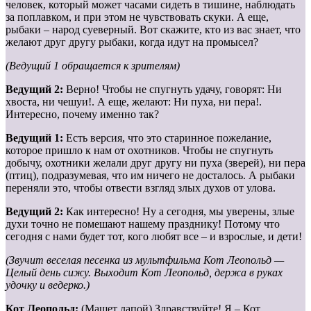
человек, который может часами сидеть в тишине, наблюдать
за поплавком, и при этом не чувствовать скуки. А еще,
рыбаки – народ суеверный. Вот скажите, кто из вас знает, что
желают друг другу рыбаки, когда идут на промысел?
(Ведущий 1 обращается к зрителям)
Ведущий 2:
Верно! Чтобы не спугнуть удачу, говорят: Ни
хвоста, ни чешуи!. А еще, желают: Ни пуха, ни пера!.
Интересно, почему именно так?
Ведущий 1:
Есть версия, что это старинное пожелание,
которое пришло к нам от охотников. Чтобы не спугнуть
добычу, охотники желали друг другу ни пуха (зверей), ни пера
(птиц), подразумевая, что им ничего не досталось. А рыбаки
переняли это, чтобы отвести взгляд злых духов от улова.
Ведущий 2:
Как интересно! Ну а сегодня, мы уверены, злые
духи точно не помешают нашему празднику! Потому что
сегодня с нами будет тот, кого любят все – и взрослые, и дети!
(Звучит веселая песенка из мультфильма Кот Леопольд —
Целый день сижу. Выходит Кот Леопольд, держа в руках
удочку и ведерко.)
Кот Леопольд:
(Машет лапой) Здравствуйте! Я – Кот