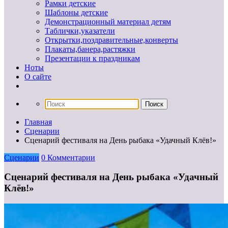
Рамки детские
Шаблоны детские
Демонстрационный материал детям
Таблички,указатели
Открытки,поздравительные,конверты
Плакаты,банера,растяжки
Презентации к праздникам
Ноты
О сайте
Главная
Сценарии
Сценарий фестиваля на День рыбака «Удачный Клёв!»
Сценарии
0 Комментарии
Сценарий фестиваля на День рыбака «Удачный
Клёв!»