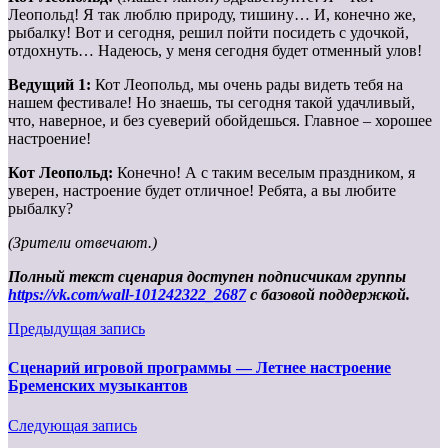
Леопольд! Я так люблю природу, тишину… И, конечно же,
рыбалку! Вот и сегодня, решил пойти посидеть с удочкой,
отдохнуть… Надеюсь, у меня сегодня будет отменный улов!
Ведущий 1:
Кот Леопольд, мы очень рады видеть тебя на
нашем фестивале! Но знаешь, ты сегодня такой удачливый,
что, наверное, и без суеверий обойдешься. Главное – хорошее
настроение!
Кот Леопольд:
Конечно! А с таким веселым праздником, я
уверен, настроение будет отличное! Ребята, а вы любите
рыбалку?
(Зрители отвечают.)
Полный текст сценария доступен подписчикам группы
https://vk.com/wall-101242322_2687
с базовой поддержкой.
Предыдущая запись
Сценарий игровой программы — Летнее настроение
Бременских музыкантов
Следующая запись