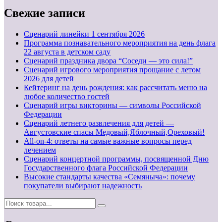
Свежие записи
Cценарий линейки 1 сентября 2026
Программа познавательного мероприятия на день флага
22 августа в детском саду
Сценарий праздника двора “Соседи — это сила!”
Сценарий игрового мероприятия прощание с летом
2026 для детей
Кейтеринг на день рождения: как рассчитать меню на
любое количество гостей
Сценарий игры викторины — символы Российской
Федерации
Сценарий летнего развлечения для детей —
Августовские спасы Медовый,Яблочный,Ореховый!
All-on-4: ответы на самые важные вопросы перед
лечением
Сценарий концертной программы, посвященной Дню
Государственного флага Российской Федерации
Высокие стандарты качества «Семяныча»: почему
покупатели выбирают надежность