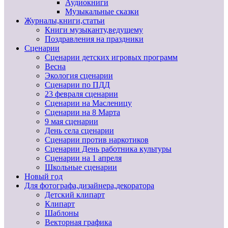
Аудиокниги
Музыкальные сказки
Журналы,книги,статьи
Книги музыканту,ведущему
Поздравления на праздники
Сценарии
Сценарии детских игровых программ
Весна
Экология сценарии
Сценарии по ПДД
23 февраля сценарии
Сценарии на Масленицу
Сценарии на 8 Марта
9 мая сценарии
День села сценарии
Сценарии против наркотиков
Сценарии День работника культуры
Сценарии на 1 апреля
Школьные сценарии
Новый год
Для фотографа,дизайнера,декоратора
Детский клипарт
Клипарт
Шаблоны
Векторная графика