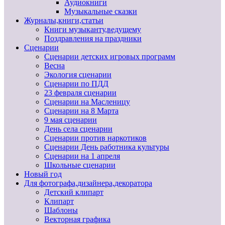
Аудиокниги
Музыкальные сказки
Журналы,книги,статьи
Книги музыканту,ведущему
Поздравления на праздники
Сценарии
Сценарии детских игровых программ
Весна
Экология сценарии
Сценарии по ПДД
23 февраля сценарии
Сценарии на Масленицу
Сценарии на 8 Марта
9 мая сценарии
День села сценарии
Сценарии против наркотиков
Сценарии День работника культуры
Сценарии на 1 апреля
Школьные сценарии
Новый год
Для фотографа,дизайнера,декоратора
Детский клипарт
Клипарт
Шаблоны
Векторная графика