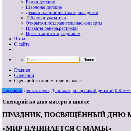
Рамки детские
Шаблоны детские
Демонстрационный материал детям
Таблички,указатели
Открытки,поздравительные,конверты
Плакаты,банера,растяжки
Презентации к праздникам
Ноты
О сайте
Главная
Сценарии
Сценарий ко дню матери в школе
Сценарии
День матери
,
День матери сценарий детский
0 Комм
Сценарий ко дню матери в школе
ПРАЗДНИК, ПОСВЯЩЁННЫЙ ДНЮ 
«МИР НАЧИНАЕТСЯ С МАМЫ»