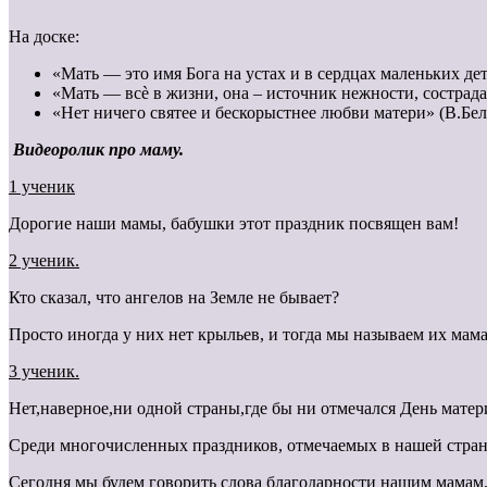
На доске:
«Мать — это имя Бога на устах и в сердцах маленьких дет
«Мать — всѐ в жизни, она – источник нежности, сострад
«Нет ничего святее и бескорыстнее любви матери» (В.Бе
Видеоролик про маму.
1 ученик
Дорогие наши мамы, бабушки этот праздник посвящен вам!
2 ученик.
Кто сказал, что ангелов на Земле не бывает?
Просто иногда у них нет крыльев, и тогда мы называем их мам
3 ученик.
Нет,наверное,ни одной страны,где бы ни отмечался День матер
Среди многочисленных праздников, отмечаемых в нашей стране
Сегодня мы будем говорить слова благодарности нашим мамам, 