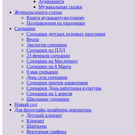
Аудиокниги
Музыкальные сказки
Журналы,книги,статьи
Книги музыканту,ведущему
Поздравления на праздники
Сценарии
Сценарии детских игровых программ
Весна
Экология сценарии
Сценарии по ПДД
23 февраля сценарии
Сценарии на Масленицу
Сценарии на 8 Марта
9 мая сценарии
День села сценарии
Сценарии против наркотиков
Сценарии День работника культуры
Сценарии на 1 апреля
Школьные сценарии
Новый год
Для фотографа,дизайнера,декоратора
Детский клипарт
Клипарт
Шаблоны
Векторная графика