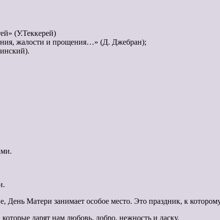
ей» (У.Теккерей)
ания, жалости и прощения…» (Д. Джебран);
линский).
ами.
и.
, День Матери занимает особое место. Это праздник, к котором
которые дарят нам любовь, добро, нежность и ласку.