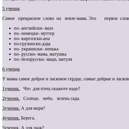
5 ученик
Самое прекрасное слово на земле мама. Это первое слово, к
по- английски- мазэ
по- немецки- муттер
по- киргизски-апа
по-грузински-дэда
по- украински- ненька
по- русски- мама, матушка
по- белорусски- маци, матуля
6 ученик
У мамы самое доброе и ласковое сердце, самые добрые и ласков
1ученик.
Что для птиц скажите надо?
2ученик.
Солнце, небо, зелень сада.
3ученик.
А для моря?
4ученик.
Берега.
5ученик.
А для лыж?