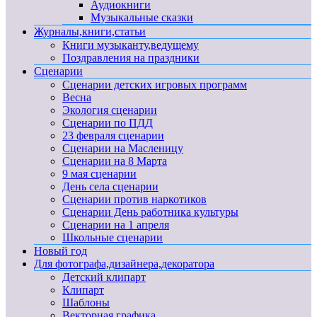
Аудиокниги
Музыкальные сказки
Журналы,книги,статьи
Книги музыканту,ведущему
Поздравления на праздники
Сценарии
Сценарии детских игровых программ
Весна
Экология сценарии
Сценарии по ПДД
23 февраля сценарии
Сценарии на Масленицу
Сценарии на 8 Марта
9 мая сценарии
День села сценарии
Сценарии против наркотиков
Сценарии День работника культуры
Сценарии на 1 апреля
Школьные сценарии
Новый год
Для фотографа,дизайнера,декоратора
Детский клипарт
Клипарт
Шаблоны
Векторная графика