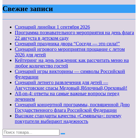
Свежие записи
Cценарий линейки 1 сентября 2026
Программа познавательного мероприятия на день флага
22 августа в детском саду
Сценарий праздника двора “Соседи — это сила!”
Сценарий игрового мероприятия прощание с летом
2026 для детей
Кейтеринг на день рождения: как рассчитать меню на
любое количество гостей
Сценарий игры викторины — символы Российской
Федерации
Сценарий летнего развлечения для детей —
Августовские спасы Медовый,Яблочный,Ореховый!
All-on-4: ответы на самые важные вопросы перед
лечением
Сценарий концертной программы, посвященной Дню
Государственного флага Российской Федерации
Высокие стандарты качества «Семяныча»: почему
покупатели выбирают надежность