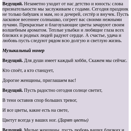
Ведущий.
Незаметно уходит от нас детство и юность: слова
признательности мы заслуживаем с годами. Сегодня праздник
не только бабушек и мам, но и дочерей, сестёр и внучек. Пусть
ласковое весеннее солнышко, согреет вас своими нежными
лучами. Прекрасные и благоухающие цветы зачаруют своим
волшебным ароматом. Теплые улыбки и любящие глаза всех
близких и родных людей радуют сердце. А счастье, удача и
любовь пусть следуют рядом всю долгую и светлую жизнь.
Музыкальный номер
Ведущий.
Для души имеет каждый хобби, Скажем мы сейчас.
Кто споёт, а кто станцует,
Дорогие женщины, приглашаем вас!
Ведущий.
Пусть радостно сегодня солнце светит,
В тени оставив спор больших тревог,
И все цветы, какие есть на свете,
Цветут всегда у ваших ног.
(Дарят цветы)
Ведущий.
Милые женщины, пусть любовь ваших близких и