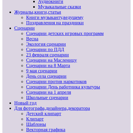
Аудиокниги
Музыкальные сказки
Журналы,книги,статьи
Книги музыканту,ведущему
Поздравления на праздники
Сценарии
Сценарии детских игровых программ
Весна
Экология сценарии
Сценарии по ПДД
23 февраля сценарии
Сценарии на Масленицу
Сценарии на 8 Марта
9 мая сценарии
День села сценарии
Сценарии против наркотиков
Сценарии День работника культуры
Сценарии на 1 апреля
Школьные сценарии
Новый год
Для фотографа,дизайнера,декоратора
Детский клипарт
Клипарт
Шаблоны
Векторная графика