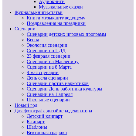
Аудиокниги
Музыкальные сказки
Журналы,книги,статьи
Книги музыканту,ведущему
Поздравления на праздники
Сценарии
Сценарии детских игровых программ
Весна
Экология сценарии
Сценарии по ПДД
23 февраля сценарии
Сценарии на Масленицу
Сценарии на 8 Марта
9 мая сценарии
День села сценарии
Сценарии против наркотиков
Сценарии День работника культуры
Сценарии на 1 апреля
Школьные сценарии
Новый год
Для фотографа,дизайнера,декоратора
Детский клипарт
Клипарт
Шаблоны
Векторная графика