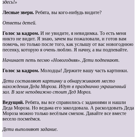
здесь!»
Лесные звери.
Ребята, вы кого-нибудь видите?
Ответы детей.
Голос за кадром.
И не увидите, я невидимка. То есть меня
никто не видит. Я знаю, зачем вы пожаловали, и готов вам
помочь, но только после того, как услышу от вас новогоднюю
песенку, которую я очень люблю. Я начну, а вы подпевайте.
Начинает петь песню «Новогодняя». Дети подпевают.
Голос за кадром.
Молодцы! Держите вашу часть картинки.
Дети
составляют
картинку
и
обнаруживают
место
нахождения
Деда Мороза. Идут в празднично украшенный
зал. В зале неподвижно стоит Дед Мороз.
Ведущий.
Ребята, вы все справились с заданиями и нашли
Деда Мороза. Но ведьма его заколдовала. А расколдовать Деда
Мороза можно только весёлым смехом. Давайте все вместе
весело посмеёмся.
Дети выполняют задание.