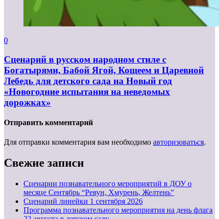
0
Сценарий в русском народном стиле с
Богатырями, Бабой Ягой, Кощеем и Царевной
Лебедь для детского сада на Новый год
«Новогодние испытания на неведомых
дорожках»
Отправить комментарий
Для отправки комментария вам необходимо
авторизоваться
.
Свежие записи
Сценарии познавательного мероприятий в ДОУ о
месяце Сентябрь “Ревун, Хмурень, Желтень”
Cценарий линейки 1 сентября 2026
Программа познавательного мероприятия на день флага
22 августа в детском саду