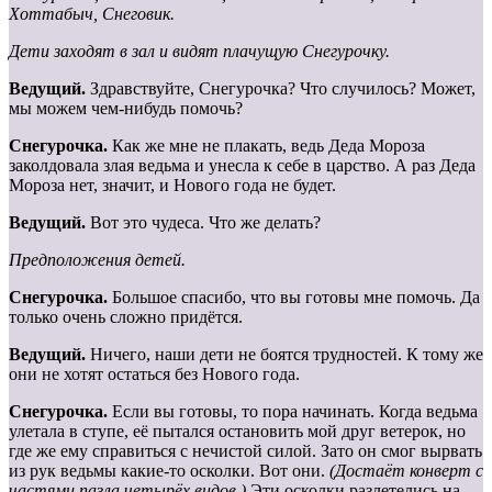
Хоттабыч, Снеговик.
Дети заходят в зал и видят плачущую Снегурочку.
Ведущий.
Здравствуйте, Снегурочка? Что случилось? Может,
мы можем чем-нибудь помочь?
Снегурочка.
Как же мне не плакать, ведь Деда Мороза
заколдовала злая ведьма и унесла к себе в царство. А раз Деда
Мороза нет, значит, и Нового года не будет.
Ведущий.
Вот это чудеса. Что же делать?
Предположения детей.
Снегурочка.
Большое спасибо, что вы готовы мне помочь. Да
только очень сложно придётся.
Ведущий.
Ничего, наши дети не боятся трудностей. К тому же
они не хотят остаться без Нового года.
Снегурочка.
Если вы готовы, то пора начинать. Когда ведьма
улетала в ступе, её пытался остановить мой друг ветерок, но
где же ему справиться с нечистой силой. Зато он смог вырвать
из рук ведьмы какие-то осколки. Вот они.
(Достаёт конверт с
частями пазла четырёх видов.)
Эти осколки разлетелись на