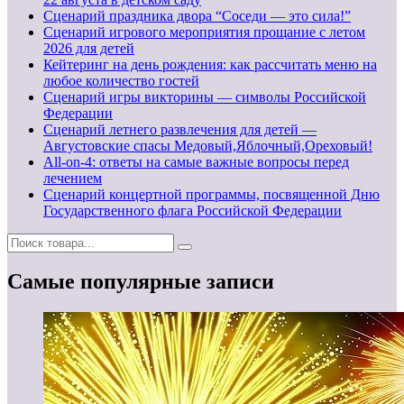
Сценарий праздника двора “Соседи — это сила!”
Сценарий игрового мероприятия прощание с летом
2026 для детей
Кейтеринг на день рождения: как рассчитать меню на
любое количество гостей
Сценарий игры викторины — символы Российской
Федерации
Сценарий летнего развлечения для детей —
Августовские спасы Медовый,Яблочный,Ореховый!
All-on-4: ответы на самые важные вопросы перед
лечением
Сценарий концертной программы, посвященной Дню
Государственного флага Российской Федерации
Самые популярные записи