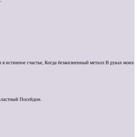
.
 я истинное счастье, Когда безжизненный металл В руках моих
евластный Посейдон.