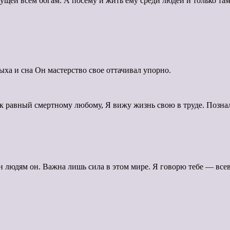
щей всем богам. А посему и жить ему среди людей и только там
дыха и сна Он мастерство свое оттачивал упорно.
ак равный смертному любому, Я вижу жизнь свою в труде. Познал
жен людям он. Важна лишь сила в этом мире. Я говорю тебе — вс