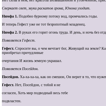
Нет силы в нем, нет красоты Возвышенной и утонченной, прису
Сверкает свет, звуки раскатов грома, Юнона уходит.
Нимфа 1.
Подобно бурному потоку вод, промчались годы.
И теперь Гефест уже не тот безропотный младенец.
Нимфа 2.
В руках его горит огонь труда. И день, и ночь без от
Появляется Гефест.
Гефест.
Спросите вы, о чем мечтает бог, Живущий на земле? К
приобретал причудливые
очертания И жизнь земную украшал.
Появляется Посейдон.
Посейдон.
Ха-ха-ха-ха, как он смешон, Он верит в то, что ну
Гефест.
Нет, Посейдон, с тобой я не
согласен, Хоть мир подводный весь тебе
подвластен.