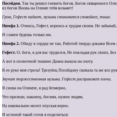
Посейдон.
Так ты решил гневить богов, Богов священного Олим
из богов Вновь на Олимп тебя возьмет!
Гром, Гефест падает, музыка становится спокойнее, тише.
Нимфа 1.
Очнись, Гефест, вернись к трудам своим. Не забыва
И славен будешь только им.
Нимфа 2.
Обиду в сердце не таи, Работой твердо докажи Всем л
Гефест.
О, боги, я для вас трудился, Не покладая рук своих, Бе
А вот в полночной тишине Диана вышла на охоту.
В ее руке моя стрела! Трезубец Посейдону сковала та же все ру
Звучит торжественная музыка. Гефест расправляет плечи.
Я снова на Олимпе, я рад безмерно,
Что признан, наконец, богами, нужен людям,
На наковальню молот опуская верно.
И истиной такой готов я поделиться: