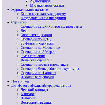
Аудиокниги
Музыкальные сказки
Журналы,книги,статьи
Книги музыканту,ведущему
Поздравления на праздники
Сценарии
Сценарии детских игровых программ
Весна
Экология сценарии
Сценарии по ПДД
23 февраля сценарии
Сценарии на Масленицу
Сценарии на 8 Марта
9 мая сценарии
День села сценарии
Сценарии против наркотиков
Сценарии День работника культуры
Сценарии на 1 апреля
Школьные сценарии
Новый год
Для фотографа,дизайнера,декоратора
Детский клипарт
Клипарт
Шаблоны
Векторная графика