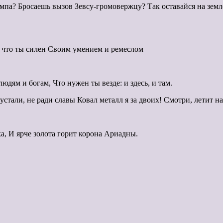
па? Бросаешь вызов Зевсу-громовержцу? Так оставайся на земле
й, что ты силен Своим умением и ремеслом
юдям и богам, Что нужен ты везде: и здесь, и там.
з устали, не ради славы Ковал металл я за двоих! Смотри, летит 
ка, И ярче золота горит корона Ариадны.