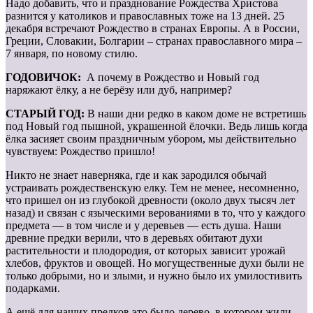
Надо добавить, что и празднование Рождества Христова
разнится у католиков и православных тоже на 13 дней. 25
декабря встречают Рождество в странах Европы. А в России,
Греции, Словакии, Болгарии – странах православного мира –
7 января, по новому стилю.
ГОДОВИЧОК:
А почему в Рождество и Новый год
наряжают ёлку, а не берёзу или дуб, например?
СТАРЫЙ ГОД:
В наши дни редко в каком доме не встретишь
под Новый год пышной, украшенной ёлочки. Ведь лишь когда
ёлка засияет своим праздничным убором, мы действительно
чувствуем: Рождество пришло!
Никто не знает наверняка, где и как зародился обычай
устраивать рождественскую елку. Тем не менее, несомненно,
что пришел он из глубокой древности (около двух тысяч лет
назад) и связан с языческими верованиями в то, что у каждого
предмета — в том числе и у деревьев — есть душа. Наши
древние предки верили, что в деревьях обитают духи
растительности и плодородия, от которых зависит урожай
хлебов, фруктов и овощей. Но могущественные духи были не
только добрыми, но и злыми, и нужно было их умилостивить
подарками.
А ещё для наших предков это было дерево, в котором жили