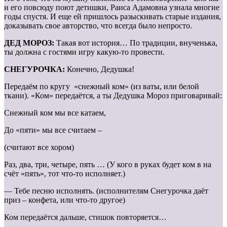
и его повсюду поют детишки, Раиса Адамовна узнала многие
годы спустя. И еще ей пришлось разыскивать старые издания,
доказывать свое авторство, что всегда было непросто.
ДЕД МОРОЗ:
Такая вот история… По традиции, внученька,
ты должна с гостями игру какую-то провести.
СНЕГУРОЧКА:
Конечно, Дедушка!
Передаём по кругу «снежный ком» (из ваты, или белой
ткани). «Ком» передаётся, а ты Дедушка Мороз приговаривай:
Снежный ком мы все катаем,
До «пяти» мы все считаем –
(считают все хором)
Раз, два, три, четыре, пять … (У кого в руках будет ком в на
счёт «пять», тот что-то исполняет.)
— Тебе песню исполнять. (исполнителям Снегурочка даёт
приз – конфета, или что-то другое)
Ком передаётся дальше, стишок повторяется…