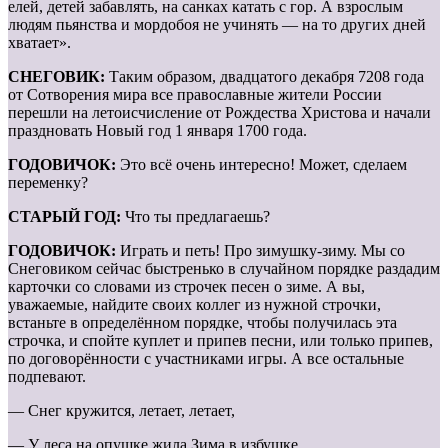
елей, детей забавлять, на санках катать с гор. А взрослым
людям пьянства и мордобоя не учинять — на то других дней
хватает».
СНЕГОВИК:
Таким образом, двадцатого декабря 7208 года
от Сотворения мира все православные жители России
перешли на летоисчисление от Рождества Христова и начали
праздновать Новый год 1 января 1700 года.
ГОДОВИЧОК:
Это всё очень интересно! Может, сделаем
переменку?
СТАРЫЙ ГОД:
Что ты предлагаешь?
ГОДОВИЧОК:
Играть и петь! Про зимушку-зиму. Мы со
Снеговиком сейчас быстренько в случайном порядке раздадим
карточки со словами из строчек песен о зиме. А вы,
уважаемые, найдите своих коллег из нужной строчки,
встаньте в определённом порядке, чтобы получилась эта
строчка, и спойте куплет и припев песни, или только припев,
по договорённости с участниками игры. А все остальные
подпевают.
— Снег кружится, летает, летает,
— У леса на опушке жила Зима в избушке.