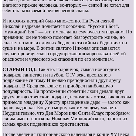
знатного прежде человека, во-вторых — святой не хотел для
себя так называемой человеческой славы.
И похожих историй было множество. На Руси святой
Николай издревле почитается особенно. “Русский Бог”,
“мужицкий Бог” — эти имена даны ему русским народом. По
преданию, он не только помогает благоустроить жизнь, но
спасает во многих других бедах, в стихийных бедствиях на
суше и на море. В житии святого Николая описываются
случаи провидческого предупреждения мореплавателей об
опасности и чудесного же спасения по его молитвам.
СТАРЫЙ ГОД:
Так что, Годовичок, смысл новогодних
подарков таинствен и глубок. С IV века крестьяне в
подражание святому Николаю преподносили друг другу
подарки. В Средневековье он приобрел наибольшую
популярность. На протяжении столетий люди делали друг
другу рождественские подарки, вспоминая о том, как волхвы
принесли младенцу Христу драгоценные дары — золото как
царю, ладан как Богу и смирну как имеющему умереть.
Неудивительно, что Дед Мороз или Санта-Клаус прообразом
своим имеют епископа Николая Мирликийского, одного из
самых ярких подвижников христианства.
После введения григорианского календаря в конце ХVI века