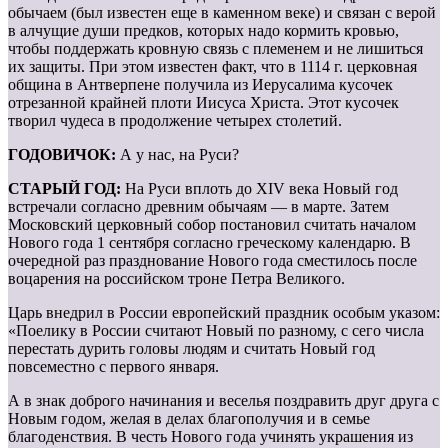
обычаем (был известен еще в каменном веке) и связан с верой
в алчущие души предков, которых надо кормить кровью,
чтобы поддержать кровную связь с племенем и не лишиться
их защиты. При этом известен факт, что в 1114 г. церковная
община в Антверпене получила из Иерусалима кусочек
отрезанной крайней плоти Иисуса Христа. Этот кусочек
творил чудеса в продолжение четырех столетий.
ГОДОВИЧОК:
А у нас, на Руси?
СТАРЫЙ ГОД:
На Руси вплоть до XIV века Новый год
встречали согласно древним обычаям — в марте. Затем
Московский церковный собор постановил считать началом
Нового года 1 сентября согласно греческому календарю. В
очередной раз празднование Нового года сместилось после
воцарения на российском троне Петра Великого.
Царь внедрил в России европейский праздник особым указом:
«Поелику в России считают Новый по разному, с сего числа
перестать дурить головы людям и считать Новый год
повсеместно с первого января.­
А в знак доброго начинания и веселья поздравить друг друга с
Новым годом, желая в делах благополучия и в семье
благоденствия. В честь Нового года учинять украшения из