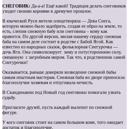
СНЕГОВИК:
Да-а-а! Ещё какой! Традиция делать снеговиков
уходит своими корнями в дремучее прошлое.
В языческой Руси метели олицетворяла — Дева Снега,
которую можно было задобрить, создав ее образ на земле, то
есть, слепив снежную бабу или снеговика – кому как
нравится. По другой версии, милая нашему сердцу снежная
баба на самом деле состоит в родстве с Бабой Ягой. Как
известно из народных сказок, фольклорная Снегурочка —
дочь Яги. Она символизирует зиму и потустороннюю силу,
связанную с загробным миром. Так что, я родственник самой
Снегурочки!
Оказывается, раньше доверяли возведение снежной бабы
самым опыт­ным мастерам. Снежная баба во дворе приносила
благополучие хозяевам и отпугивала нечисть.
В Скандинавии под Новый год снеговики помогали узнать
судьбу.
Пригласите друзей, пусть каждый вылепит по снежной
фигуре.
У кого снеговик стоит на самом большом коме, того ожидает
достаток и благополучие.