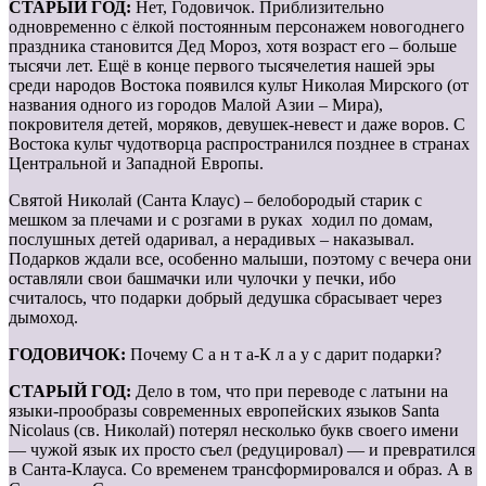
СТАРЫЙ ГОД:
Нет, Годовичок. Приблизительно
одновременно с ёлкой постоянным персонажем новогоднего
праздника становится Дед Мороз, хотя возраст его – больше
тысячи лет. Ещё в конце первого тысячелетия нашей эры
среди народов Востока появился культ Николая Мирского (от
названия одного из городов Малой Азии – Мира),
покровителя детей, моряков, девушек-невест и даже воров. С
Востока культ чудотворца распространился позднее в странах
Центральной и Западной Европы.
Святой Николай (Санта Клаус) – белобородый старик с
мешком за плечами и с розгами в руках ходил по домам,
послушных детей одаривал, а нерадивых – наказывал.
Подарков ждали все, особенно малыши, поэтому с вечера они
оставляли свои башмачки или чулочки у печки, ибо
считалось, что подарки добрый дедушка сбрасывает через
дымоход.
ГОДОВИЧОК:
Почему С а н т а-К л а у с дарит подарки?
СТАРЫЙ ГОД:
Дело в том, что при переводе с латыни на
языки-прообразы современных европейских языков Santa
Nicolaus (св. Нико­лай) потерял несколько букв своего имени
— чужой язык их просто съел (редуцировал) — и превратился
в Санта-Клауса. Со временем трансформировался и образ. А в