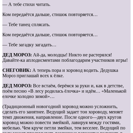
— А тебе стихи читать.
Ком передаётся дальше, стишок повторяется…
— Тебе танец сплясать.
Ком передаётся дальше, стишок повторяется…
— Тебе загадку загадать…
ДЕД МОРОЗ:
Ай-да, молодцы! Никто не растерялся!
Давайте-ка аплодисментами поблагодарим участников игры!
СНЕГОВИК:
А теперь пора и хоровод водить. Дедушка
Мороз приглашай всех к ёлке.
ДЕД МОРОЗ:
Все встаём, берёмся за руки и, как в детстве,
поём песню «В лесу родилась ёлочка» и идём… «Маленькой
елочке холодно зимой»…
(Традиционный новогодний хоровод можно усложнить,
сделать его занятнее. Ведущий задает тон хороводу, меняет
темп движения, направление. После одного—двух кругов
хоровод можно повести змейкой, лавируя между гостями,
мебелью. Чем круче петли змейки, тем веселее. Ведущий по