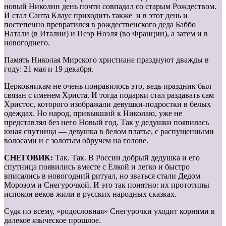
новый Николин день почти совпадал со старым Рождеством.
И стал Санта Клаус приходить также и в этот день и
постепенно превратился в рождественского деда Баббо
Натали (в Италии) и Пеэр Ноэля (во Франции), а затем и в
новогоднего.
Память Николая Мирского христиане празднуют дважды в
году: 21 мая и 19 декабря.
Церковникам не очень понравилось это, ведь праздник был
связан с именем Христа. И тогда подарки стал раздавать сам
Христос, которого изображали девушки-подростки в белых
одеждах. Но народ, привыкший к Николаю, уже не
представлял без него Новый год. Так у дедушки появилась
юная спутница — девушка в белом платье, с распущенными
волосами и с золотым обручем на голове.
СНЕГОВИК:
Так. Так. В России добрый дедушка и его
спутница появились вместе с Ёлкой и легко и быстро
вписались в новогодний ритуал, но зваться стали Дедом
Морозом и Снегурочкой. И это так понятно: их прототипы
испокон веков жили в русских народных сказках.
Судя по всему, «родословная» Снегурочки уходит корнями в
далекое языческое прошлое.