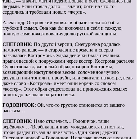
таяла, — значит, магия подействовала и боги сжалились над
людьми. Если стояла долго — значит, боги на что-то
сердились и требовали новых «жертв».
Александр Островский уловил в образе снежной бабы
глубокий смысл. Она как бы включила в себя и тяжкую,
полную самопожертвования долю русской женщины.
СНЕГОВИК:
По другой версии, Снегурочка родилась
намного раньше — в стародавние времена и сперва
называлась Костромой. Судьба девочки была печальна:
прыгая весной с подружками через костер, Кострома растаяла.
Существовал даже целый обряд похорон Костромы,
возвещающий наступление весны: соломенное чучело
девушки или топили в проруби, или сжигали на костре, ведь
даже слово «Кострома» имеет один корень со словом
«костер». Этот обряд существовал на приволжских землях
вплоть до начала двадцатого века.
ГОДОВИЧОК:
Ой, что-то грустно становится от вашего
рассказа…
СНЕГОВИК:
Надо отвлечься… Годовичок, тащи
верёвочку… (Верёвка длинная, укладывается на пол так,
чтобы разделить зал на две части. Один конец держит
Снеговик, другой – Годовичок. Их задача: время от времени