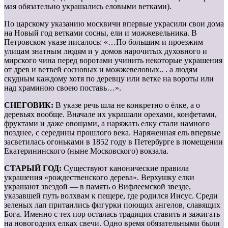
мая обязательно украшались еловыми ветками).
По царскому указанию москвичи впервые украсили свои дома
на Новый год ветками сосны, ели и можжевельника. В
Петровском указе писалось: «…По большим и проезжим
улицам знатным людям и у домов нарочитых духовного и
мирского чина перед воротами учинить некоторые украшения
от древ и ветвей сосновых и можжевеловых.. . а людям
скудным каждому хотя по деревцу или ветке на вороты или
над храминою своею поставь…».
СНЕГОВИК:
В указе речь шла не конкретно о ёлке, а о
деревьях вообще. Вначале их украшали орехами, конфетами,
фруктами и даже овощами, а наряжать елку стали намного
позднее, с середины прошлого века. Наряженная ель впервые
засветилась огоньками в 1852 году в Петербурге в помещении
Екатерининского (ныне Московского) вокзала.
СТАРЫЙ ГОД:
Существуют канонические правила
украшения «рождественского дерева». Верхушку елки
украшают звездой — в память о Вифлеемской звезде,
указавшей путь волхвам к пещере, где родился Иисус. Среди
зеленых лап притаились фигурки поющих ангелов, славящих
Бога. Именно с тех пор осталась традиция ставить и зажигать
на новогодних елках свечи. Одно время обязатель­ными были