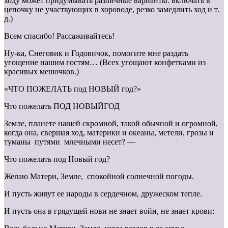
ходу может придумывать различные варианты: включать в
цепочку не участвующих в хороводе, резко замедлить ход и т.
д.)
Всем спасибо! Рассаживайтесь!
Ну-ка, Снеговик и Годовичок, помогите мне раздать
угощение нашим гостям… (Всех угощают конфетками из
красивых мешочков.)
«ЧТО ПОЖЕЛАТЬ под НОВЫЙ год?»
Что пожелать ПОД НОВЫЙГОД
Земле, планете нашей скромной, такой обычной и огромной,
когда она, свершая ход, материки и океаны, метели, грозы и
туманы путями млечными несет? —
Что пожелать под Новый год?
Желаю Матери, Земле, спокойной солнечной погоды.
И пусть живут ее народы в сердечном, дружеском тепле.
И пусть она в грядущей нови не знает войн, не знает крови: