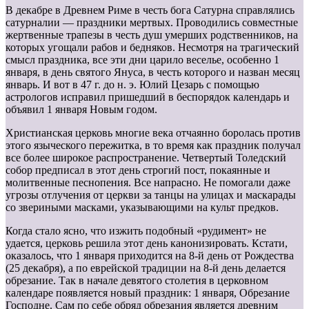
В декабре в Древнем Риме в честь бога Сатурна справлялись
сатурналии — праздники мертвых. Проводились совместные
жертвенные трапезы в честь душ умерших родственников, на
которых угощали рабов и бедняков. Несмотря на трагический
смысл праздника, все эти дни царило веселье, особенно 1
января, в день святого Януса, в честь которого и назван месяц
январь. И вот в 47 г. до н. э. Юлий Цезарь с помощью
астрологов исправил пришедший в беспорядок календарь и
объявил 1 января Новым годом.
Христианская церковь многие века отчаянно боролась против
этого языческого пережитка, в то время как праздник получал
все более широкое распространение. Четвертый Толедский
собор предписал в этот день строгий пост, покаянные и
молитвенные песнопения. Все напрасно. Не помогали даже
угрозы отлучения от церкви за танцы на улицах и маскарады
со звериными масками, указывающи­ми на культ предков.
Когда стало ясно, что изжить подобный «рудимент» не
удается, церковь решила этот день канонизировать. Кстати,
оказалось, что 1 января приходится на 8-й день от Рождества
(25 декабря), а по еврейской традиции на 8-й день делается
обрезание. Так в начале девятого столетия в церковном
календаре появляется новый праздник: 1 января, Обрезание
Господне. Сам по себе обряд обрезания является древним