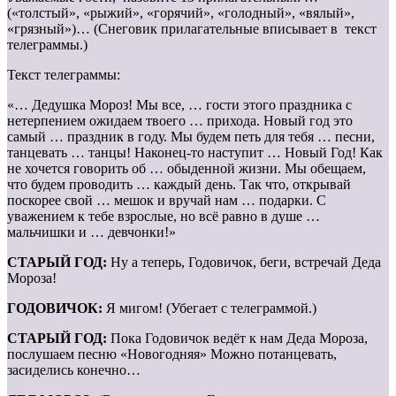
(«толстый», «рыжий», «горячий», «голодный», «вялый»,
«грязный»)… (Снеговик прилагательные вписывает в текст
телеграммы.)
Текст телеграммы:
«… Дедушка Мороз! Мы все, … гости этого праздника с
нетерпением ожидаем твоего … прихода. Новый год это
самый … праздник в году. Мы будем петь для тебя … песни,
танцевать … танцы! Наконец-то наступит … Новый Год! Как
не хочется говорить об … обыденной жизни. Мы обещаем,
что будем проводить … каждый день. Так что, открывай
поскорее свой … мешок и вручай нам … подарки. С
уважением к тебе взрослые, но всё равно в душе …
мальчишки и … девчонки!»
СТАРЫЙ ГОД:
Ну а теперь, Годовичок, беги, встречай Деда
Мороза!
ГОДОВИЧОК:
Я мигом! (Убегает с телеграммой.)
СТАРЫЙ ГОД:
Пока Годовичок ведёт к нам Деда Мороза,
послушаем песню «Новогодняя» Можно потанцевать,
засиделись конечно…