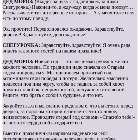
ДЕД МОРОЗ:
(Входит за руку с Годовичком, за ними
Снегурочка.) Наконец-то, я жду-жду, когда ж меня позовут…
Рассказываете тут интересные истории… А у меня тоже своя
есть по этому поводу.
Ох, простите! Переволновался ожидаючи. Здравствуйте,
дорогие! Здравствуйте, долгожданные!
СНЕГУРОЧКА:
Здравствуйте, здравствуйте! Я очень рада
видеть так много гостей на нашем празднике!
ДЕД МОРОЗ:
Новый год — это значимый рубеж в жизни
каждого человека. По традиции надо сначала со Старым
годом попрощаться. Мы оцениваем прожитый год,
вспоминаем свои победы и потери. Желательно мысленно
подвести под ним черту, что­бы не тащить за собой хвост
прежних ошибок, неприятностей, ненужных отношений.
Решите, что брать с собой в будущее, а что нет.
Закройте глаза и мысленно представьте, что вы стоите перед
дверью, за порогом которой начинается что-то новое,
неизвестное. Проводите старый год словами «Спасибо тебе!»,
от чистого сердца поблагодарите его.
Вместе с праздничным нарядом наденьте на себя
«психологические одежды» надежды, веры и любви.