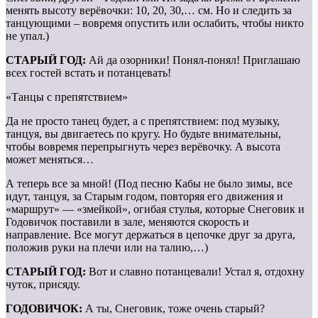
менять высоту верёвочки: 10, 20, 30,… см. Но и следить за
танцующими – вовремя опустить или ослабить, чтобы никто
не упал.)
СТАРЫЙ ГОД:
Ай да озорники! Понял-понял! Приглашаю
всех гостей встать и потанцевать!
«Танцы с препятствием»
Да не просто танец будет, а с препятствием: под музыку,
танцуя, вы двигаетесь по кругу. Но будьте внимательны,
чтобы вовремя перепрыгнуть через верёвочку. А высота
может меняться…
А теперь все за мной! (Под песню Кабы не было зимы, все
идут, танцуя, за Старым годом, повторяя его движения и
«маршрут» — «змейкой», огибая стулья, которые Снеговик и
Годовичок поставили в зале, меняются скорость и
направление. Все могут держаться в цепочке друг за друга,
положив руки на плечи или на талию,…)
СТАРЫЙ ГОД:
Вот и славно потанцевали! Устал я, отдохну
чуток, присяду.
ГОДОВИЧОК:
А ты, Снеговик, тоже очень старый?