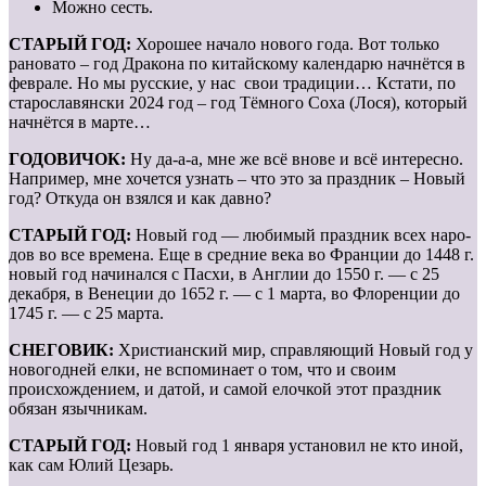
Можно сесть.
СТАРЫЙ ГОД:
Хорошее начало нового года. Вот только
рановато – год Дракона по китайскому календарю начнётся в
феврале. Но мы русские, у нас свои традиции… Кстати, по
старославянски 2024 год – год Тёмного Соха (Лося), который
начнётся в марте…
ГОДОВИЧОК:
Ну да-а-а, мне же всё внове и всё интересно.
Например, мне хочется узнать – что это за праздник – Новый
год? Откуда он взялся и как давно?
СТАРЫЙ ГОД:
Новый год — любимый праздник всех наро­
дов во все времена. Еще в средние века во Франции до 1448 г.
новый год начинался с Пасхи, в Англии до 1550 г. — с 25
декабря, в Венеции до 1652 г. — с 1 марта, во Флоренции до
1745 г. — с 25 марта.
СНЕГОВИК:
Христианский мир, справляющий Новый год у
новогодней елки, не вспоминает о том, что и своим
происхождением, и датой, и самой елочкой этот праздник
обязан язычникам.
СТАРЫЙ ГОД:
Новый год 1 января установил не кто иной,
как сам Юлий Цезарь.