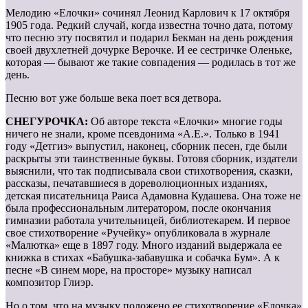
Мелодию «Елочки» сочинял Леонид Карлович к 17 октября
1905 года. Редкий случай, когда известна точно дата, потому
что песню эту посвятил и подарил Бекман на день рождения
своей двухлетней дочурке Верочке. И ее сестричке Оленьке,
которая — бывают же такие совпадения — родилась в тот же
день.
Песню вот уже больше века поет вся детвора.
СНЕГУРОЧКА:
Об авторе текста «Елочки» многие годы
ничего не знали, кроме псевдонима «А.Е.». Только в 1941
году «Детгиз» выпустил, наконец, сборник песен, где были
раскрыты эти таинственные буквы. Готовя сборник, издатели
выяснили, что так подписывала свои стихотворения, сказки,
рассказы, печатавшиеся в дореволюционных изданиях,
детская писательница Раиса Адамовна Кудашева. Она тоже не
была профессиональным литератором, после окончания
гимназии работала учительницей, библиотекарем. И первое
свое стихотворение «Ручейку» опубликовала в журнале
«Малютка» еще в 1897 году. Много изданий выдержала ее
книжка в стихах «Бабушка-забавушка и собачка Бум». А к
песне «В синем море, на просторе» музыку написал
композитор Глиэр.
Но о том, что на музыку положено ее стихотворение «Елочка»