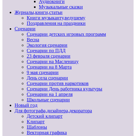
Аудиокниги
Музыкальные сказки
Журналы,книги,статьи
Книги музыканту,ведущему
Поздравления на праздники
Сценарии
Сценарии детских игровых программ
Весна
Экология сценарии
Сценарии по ПДД
23 февраля сценарии
Сценарии на Масленицу
Сценарии на 8 Марта
9 мая сценарии
День села сценарии
Сценарии против наркотиков
Сценарии День работника культуры
Сценарии на 1 апреля
Школьные сценарии
Новый год
Для фотографа,дизайнера,декоратора
Детский клипарт
Клипарт
Шаблоны
Векторная графика