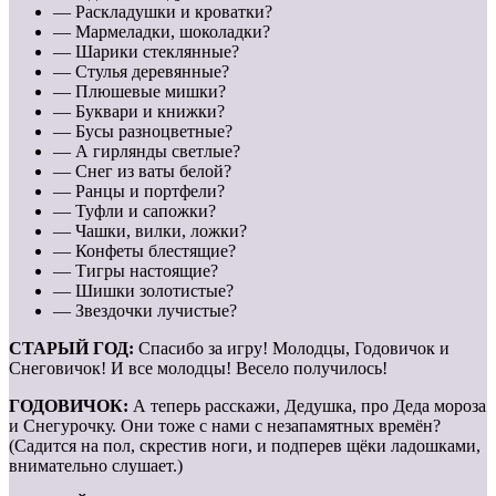
— Раскладушки и кроватки?
— Мармеладки, шоколадки?
— Шарики стеклянные?
— Стулья деревянные?
— Плюшевые мишки?
— Буквари и книжки?
— Бусы разноцветные?
— А гирлянды светлые?
— Снег из ваты белой?
— Ранцы и портфели?
— Туфли и сапожки?
— Чашки, вилки, ложки?
— Конфеты блестящие?
— Тигры настоящие?
— Шишки золотистые?
— Звездочки лучистые?
СТАРЫЙ ГОД:
Спасибо за игру! Молодцы, Годовичок и
Снеговичок! И все молодцы! Весело получилось!
ГОДОВИЧОК:
А теперь расскажи, Дедушка, про Деда мороза
и Снегурочку. Они тоже с нами с незапамятных времён?
(Садится на пол, скрестив ноги, и подперев щёки ладошками,
внимательно слушает.)