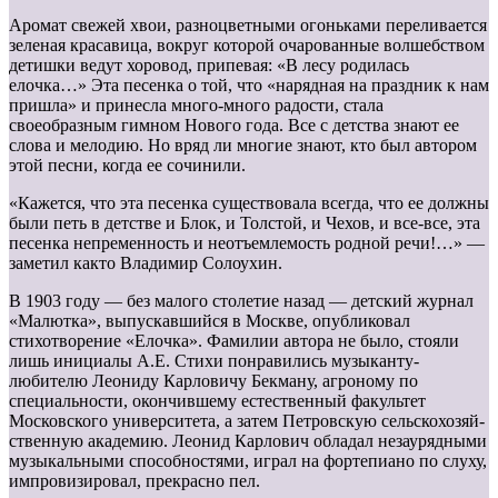
Аромат свежей хвои, разноцветными огоньками переливается
зеленая красавица, вокруг которой очарованные волшебством
детишки ведут хоровод, припевая: «В лесу родилась
елочка…» Эта песенка о той, что «нарядная на праздник к нам
пришла» и принесла много-много радости, стала
своеобразным гимном Нового года. Все с детства знают ее
слова и мелодию. Но вряд ли многие знают, кто был автором
этой песни, когда ее сочинили.
«Кажется, что эта песенка существовала всегда, что ее должны
были петь в детстве и Блок, и Толстой, и Чехов, и все-все, эта
песенка непременность и неотъемлемость родной речи!…» —
заметил както Владимир Солоухин.
В 1903 году — без малого столетие назад — детский журнал
«Малютка», выпускавшийся в Москве, опубликовал
стихотворение «Елочка». Фамилии автора не было, стояли
лишь инициалы А.Е. Стихи понравились музыканту-
любителю Леониду Карловичу Бекману, агроному по
специальности, окончившему естественный факультет
Московского университета, а затем Петровскую сельскохозяй­
ственную академию. Леонид Карлович обладал незаурядными
музыкальными способностями, играл на фортепиано по слуху,
импровизировал, прекрасно пел.