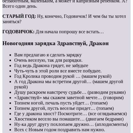
беззаботным, маленьким, а может и капризным ребёнком. А?
Всего один день.
СТАРЫЙ ГОД:
Ну, конечно, Годовичок! И чем бы ты хотел
заняться?
ГОДОВИЧОК:
Для начала попрошу все встать…
Новогодняя зарядка Здравствуй, Дракон
Вам предлагаю я сделать зарядку
Очень веселую, так для разрядки.
Год ведь Дракона грядет, не забудьте
Чуть-чуть в этой роли все вместе побудьте.
Год Кролика проводим рукой … (машем рукой)
А год Дракона мы встретим другой… (машем другой
рукой)
Душу раскроем навстречу судьбе… (разводим руками)
«Здравствуй» мы скажем заветной мечте… (говорим)
Топнем ногой, печаль пусть уйдет… (топаем)
Топнем другой, пусть веселье придет… (топаем)
Где у дракона хвост? Посмотрите… (все оглядываемся)
Хвостиком весело вы помашите… (двигаем бедрами)
Ну-ка друг другу похлопаем дружно… (аплодисменты)
Всех с Новым годом поздравить нам нужно.