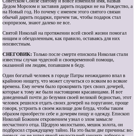
Советском Союзе святому и вовсе изменили имя, назвав
Дедом Морозом и заставив дарить подарки не на Рождество, а
на Новый год. Но почему с именем этого святого связан
обычай дарить подарки, причем так, чтобы подарок стал
сюрпризом, знают далеко не все.
Святой Николай на протяжении всей своей жизни помогал
нищим и обездоленным, как правило, оставаясь для них
неизвестным.
СНЕГОВИК:
Только после смерти епископа Николая стали
известны случаи чудесной и своевременной помощи,
оказанной им людям, попавшим в беду.
Один богатый человек в городе Патры неожиданно впал в
крайнюю нищету, что может случиться со всяким во всякие
времена. Ему нечем было прокормить трех своих дочерей,
которые к тому же были настоящими красавицами. И вот
доведенный почти до безумия своей великой бедностью, этот
человек решился отдать своих дочерей на поругание, проще
говоря, устроить в своем жилище дом блуда, чтобы таким
образом приобрести себе и дочерям пищу и одежду. Епископ
Николай Божиим откровением узнал о злом замысле
несчастного отца. Щедрую милостыню, мешок золота, он
подбросил страждущему тайно. На это были две причины: во-
первых, он не хотел явной милостыней унизить доброго и