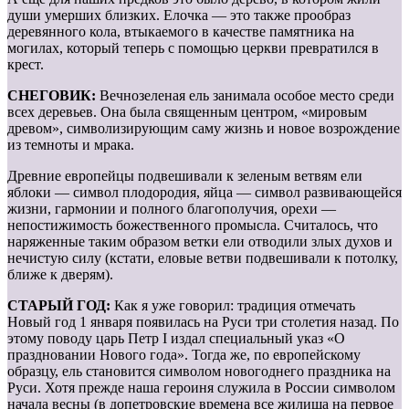
души умерших близких. Елочка — это также прообраз
деревянного кола, втыкаемого в качестве памятника на
могилах, который теперь с помощью церкви превратился в
крест.
СНЕГОВИК:
Вечнозеленая ель занимала особое место среди
всех деревьев. Она была священным центром, «мировым
древом», символизирующим саму жизнь и но­вое возрождение
из темноты и мрака.
Древние европейцы подвешивали к зеленым ветвям ели
яблоки — символ плодородия, яйца — символ развивающейся
жизни, гармонии и полного благополучия, орехи —
непостижимость божественного промысла. Считалось, что
наряженные таким образом ветки ели отводили злых духов и
нечистую силу (кстати, еловые ветви подвешивали к потолку,
ближе к дверям).
СТАРЫЙ ГОД:
Как я уже говорил: традиция отмечать
Новый год 1 января появилась на Руси три столетия назад. По
этому поводу царь Петр I издал специальный указ «О
праздновании Нового года». Тогда же, по европейскому
образцу, ель становится символом новогоднего праздника на
Руси. Хотя прежде наша героиня служила в России символом
начала весны (в допетровские времена все жилища на первое