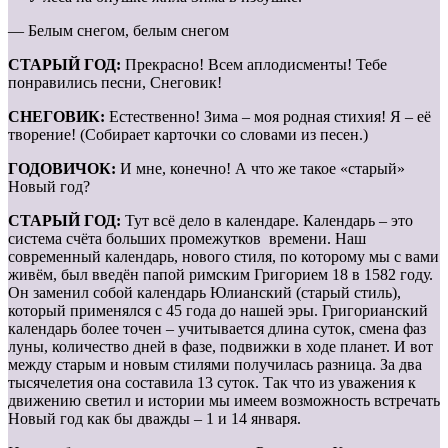
— Белым снегом, белым снегом
СТАРЫЙ ГОД:
Прекрасно! Всем аплодисменты! Тебе
понравились песни, Снеговик!
СНЕГОВИК:
Естественно! Зима – моя родная стихия! Я – её
творение! (Собирает карточки со словами из песен.)
ГОДОВИЧОК:
И мне, конечно! А что же такое «старый»
Новый год?
СТАРЫЙ ГОД:
Тут всё дело в календаре. Календарь – это
система счёта больших промежутков времени. Наш
современный календарь, нового стиля, по которому мы с вами
живём, был введён папой римским Григорием 18 в 1582 году.
Он заменил собой календарь Юлианский (старый стиль),
который применялся с 45 года до нашей эры. Григорианский
календарь более точен – учитывается длина суток, смена фаз
луны, количество дней в фазе, подвижки в ходе планет. И вот
между старым и новым стилями получилась разница. За два
тысячелетия она составила 13 суток. Так что из уважения к
движению светил и истории мы имеем возможность встречать
Новый год как бы дважды – 1 и 14 января.