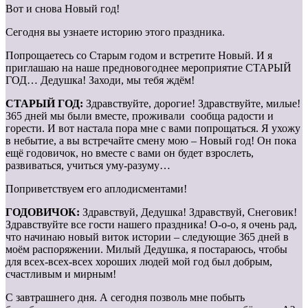
Вот и снова Новый год!
Сегодня вы узнаете историю этого праздника.
Попрощаетесь со Старым годом и встретите Новый. И я
приглашаю на наше предновогоднее мероприятие СТАРЫЙ
ГОД… Дедушка! Заходи, мы тебя ждём!
СТАРЫЙ ГОД:
Здравствуйте, дорогие! Здравствуйте, милые!
365 дней мы были вместе, проживали сообща радости и
горести. И вот настала пора мне с вами попрощаться. Я ухожу
в небытие, а вы встречайте смену мою – Новый год! Он пока
ещё годовичок, но вместе с вами он будет взрослеть,
развиваться, учиться уму-разуму…
Поприветствуем его аплодисментами!
ГОДОВИЧОК:
Здравствуй, Дедушка! Здравствуй, Снеговик!
Здравствуйте все гости нашего праздника! О-о-о, я очень рад,
что начинаю новый виток истории – следующие 365 дней в
моём распоряжении. Милый Дедушка, я постараюсь, чтобы
для всех-всех-всех хороших людей мой год был добрым,
счастливым и мирным!
С завтрашнего дня. А сегодня позволь мне побыть