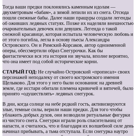
Тогда ваши предки поклонялись каменным идолам —
двухметровым «бабам», а зимой лепили их из снега. Отсюда
пошли снежные бабы. Далее наши пращуры создали легенды
об оживших ледяных статуях. Позже их наделяли внешностью
очаровательных девочек или девушек. Легенда о такой
снежной красавице, которая испытала человеческую любовь и
от этого погибла, легла в основу пьесы Александра
Островского. Он и Римский-Корсаков, автор одноименной
оперы, обессмертили образ Снегурочки. Как бы
фантастически вся эта история ни звучала, вполне вероятно,
что она имеет под собой исторические корни.
СТАРЫЙ ГОД:
Не случайно Островский «прописал» своих
персонажей неподалеку от своего костромского имения
Щелыково. Для этого у него были основания: на древней
земле, где исстари обитали племена кривичей и вятичей, было
принято «одушествлять» ледяных снегурок.
В дни, когда солнце на небе редкий гость, активизируются
злые, темные силы, верили наши предки. Для того чтобы
ублажить добрых духов, они возводили ритуальные фигурки
из чистого снега. Снегурки играли роль спасительниц от
напасти, и считалось, что и благодаря их волшебной силе день
начинал прибывать, а тьма отступала. Если снегурка наутро