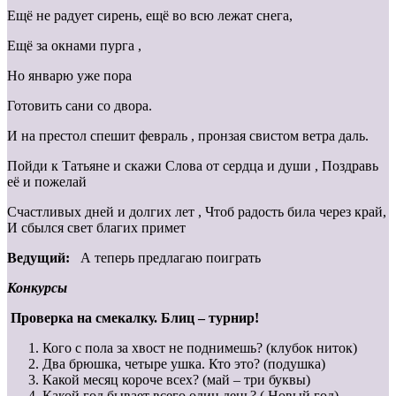
Ещё не радует сирень, ещё во всю лежат снега,
Ещё за окнами пурга ,
Но январю уже пора
Готовить сани со двора.
И на престол спешит февраль , пронзая свистом ветра даль.
Пойди к Татьяне и скажи Слова от сердца и души , Поздравь
её и пожелай
Счастливых дней и долгих лет , Чтоб радость била через край,
И сбылся свет благих примет
Ведущий:
А теперь предлагаю поиграть
Конкурсы
Проверка на смекалку. Блиц – турнир!
Кого с пола за хвост не поднимешь? (клубок ниток)
Два брюшка, четыре ушка. Кто это? (подушка)
Какой месяц короче всех? (май – три буквы)
Какой год бывает всего один день? ( Новый год)