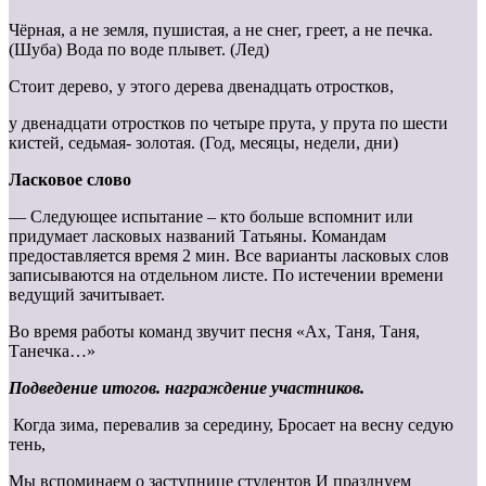
Чёрная, а не земля, пушистая, а не снег, греет, а не печка.
(Шуба) Вода по воде плывет. (Лед)
Стоит дерево, у этого дерева двенадцать отростков,
у двенадцати отростков по четыре прута, у прута по шести
кистей, седьмая- золотая. (Год, месяцы, недели, дни)
Ласковое слово
— Следующее испытание – кто больше вспомнит или
придумает ласковых названий Татьяны. Командам
предоставляется время 2 мин. Все варианты ласковых слов
записываются на отдельном листе. По истечении времени
ведущий зачитывает.
Во время работы команд звучит песня «Ах, Таня, Таня,
Танечка…»
Подведение итогов. награждение участников.
Когда зима, перевалив за середину, Бросает на весну седую
тень,
Мы вспоминаем о заступнице студентов И празднуем