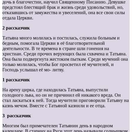
дочь в благочестии, научил Священному Писанию. Девушке
предстоял блестящий брак и жизнь среди удовольствий, но,
отказавшись от замужества и увеселений, она все свои силы
отдала Церкви.
2 рассказчик
Татьяна много молилась и постилась, служила больным и
бедным, помогала Церкви в её благотворительной
деятельности. В те времена в стране шли гонения на
христиан. Среди прочих верующих была схвачена и Татьяна.
Она была подвергнута жестоким пыткам. Среди мучений она
только молилась, чтобы Бог просветил её мучителей, и
Господь услышал её мо- литву.
1 рассказчик
На арену цирка, где находилась Татьяна, выпустили
голодного льва, но он не причинил ей никакого вреда. Он
стал ласкаться к ней. Тогда мучители приговорили Татьяну на
казнь мечом. Вместе с Татьяной казнили и ее отца.
3 рассказчик
Многим был примечателен Татьянин день в народном
календаре. В старину на Руси этот день называли солнышком.