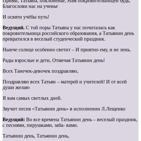
Прими, Татьяна, поклоненье, Нам покровительницей будь,
Благослови нас на ученье
И освяти учёбы путь!
Ведущий.
С той поры Татьяна у нас почиталась как
покровительница российского образования, а Татьянин день
превратился в веселый студенческий праздник.
Нынче солнце особенно светит – И приятно ему, и не лень.
Рады взрослые и дети, Отмечая Татьянин день!
Всех Танечек-девочек поздравляю,
Поздравляю всех Татьян – матерей и учителей! И от всей
души желаю
Я вам самых светлых дней.
Звучит песня «Татьянин день» в исполнении Л.Лещенко
Ведущий:
Во все времена Татьянин день – веселый праздник,
с песнями, пирушками, заба- вами.
Татьянин день, Татьянин день,