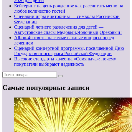
2026 для детей
Кейтеринг на день рождения: как рассчитать меню на
любое количество гостей
Сценарий игры викторины — символы Российской
Федерации
Сценарий летнего развлечения для детей —
Августовские спасы Медовый,Яблочный,Ореховый!
All-on-4: ответы на самые важные вопросы перед
лечением
Сценарий концертной программы, посвященной Дню
Государственного флага Российской Федерации
Высокие стандарты качества «Семяныча»: почему
покупатели выбирают надежность
Самые популярные записи