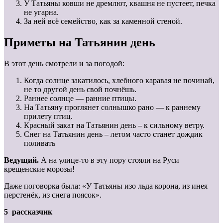
У Татьяны ковши не дремлют, квашня не пустеет, печка
не угарна.
За ней всё семейство, как за каменной стеной.
Приметы на Татьянин день
В этот день смотрели и за погодой:
Когда солнце закатилось, хлебного каравая не починай,
не то другой день свой почнёшь.
Раннее солнце — ранние птицы.
На Татьяну проглянет солнышко рано — к раннему
прилету птиц.
Красный закат на Татьянин день – к сильному ветру.
Снег на Татьянин день – летом часто станет дождик
поливать
Ведущий.
А на улице-то в эту пору стояли на Руси
крещенские морозы!
Даже поговорка была: «У Татьяны изо льда корона, из инея
перстенёк, из снега поясок».
5 рассказчик