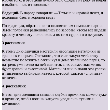
Кроме того, в этот день нужно было сходить на реку за водой
и выбить пыль из половиков.
Ведущий.
В народе говорили: ―Татьяна и каравай печет, и
половики бьет, и хоровод ведет―
По традиции, обратно нести половики им помогали парни.
Затем половики развешивались по заборам, чтобы все видели
красоту и чистоту половиков, а по ним судили и о девушке.
3 рассказчик
К этому дню девушки мастерили небольшие метёлочки из
тряпочек и перьев. Считалось, что если такую метёлочку
незаметно положить в бабий кут в доме желанного парня, то
па- рень уже точно на ней женится, а их совместная жизнь
будет долгой и счастливой. Матери отлично знали эти уловки
и тщательно выбирали невесту, которой удастся «спрятать»
веничек.
4 рассказчик
В этот день женщины свивали клубки пряжи как можно туже
и крупнее, чтобы кочаны капусты уродились тугими и
крупными.