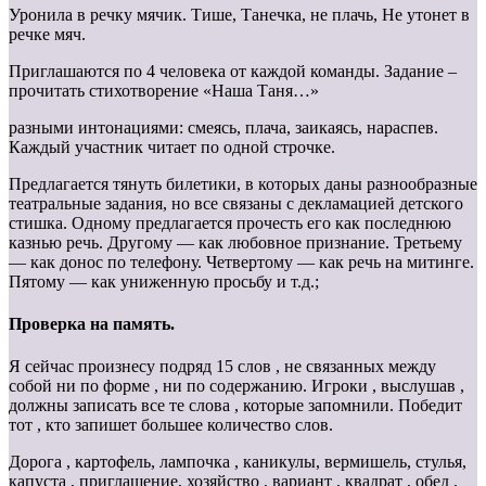
Уронила в речку мячик. Тише, Танечка, не плачь, Не утонет в
речке мяч.
Приглашаются по 4 человека от каждой команды. Задание –
прочитать стихотворение «Наша Таня…»
разными интонациями: смеясь, плача, заикаясь, нараспев.
Каждый участник читает по одной строчке.
Предлагается тянуть билетики, в которых даны разнообразные
театральные задания, но все связаны с декламацией детского
стишка. Одному предлагается прочесть его как последнюю
казнью речь. Другому — как любовное признание. Третьему
— как донос по телефону. Четвертому — как речь на митинге.
Пятому — как униженную просьбу и т.д.;
Проверка на память.
Я сейчас произнесу подряд 15 слов , не связанных между
собой ни по форме , ни по содержанию. Игроки , выслушав ,
должны записать все те слова , которые запомнили. Победит
тот , кто запишет большее количество слов.
Дорога , картофель, лампочка , каникулы, вермишель, стулья,
капуста , приглашение, хозяйство , вариант , квадрат , обед ,