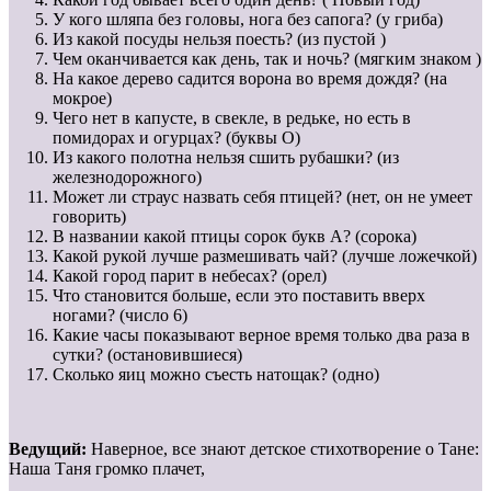
У кого шляпа без головы, нога без сапога? (у гриба)
Из какой посуды нельзя поесть? (из пустой )
Чем оканчивается как день, так и ночь? (мягким знаком )
На какое дерево садится ворона во время дождя? (на
мокрое)
Чего нет в капусте, в свекле, в редьке, но есть в
помидорах и огурцах? (буквы О)
Из какого полотна нельзя сшить рубашки? (из
железнодорожного)
Может ли страус назвать себя птицей? (нет, он не умеет
говорить)
В названии какой птицы сорок букв А? (сорока)
Какой рукой лучше размешивать чай? (лучше ложечкой)
Какой город парит в небесах? (орел)
Что становится больше, если это поставить вверх
ногами? (число 6)
Какие часы показывают верное время только два раза в
сутки? (остановившиеся)
Сколько яиц можно съесть натощак? (одно)
Ведущий:
Наверное, все знают детское стихотворение о Тане:
Наша Таня громко плачет,