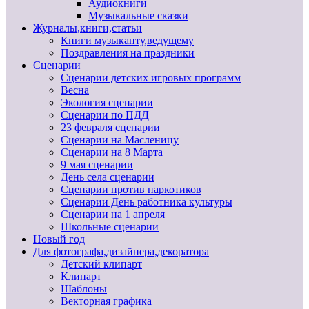
Аудиокниги
Музыкальные сказки
Журналы,книги,статьи
Книги музыканту,ведущему
Поздравления на праздники
Сценарии
Сценарии детских игровых программ
Весна
Экология сценарии
Сценарии по ПДД
23 февраля сценарии
Сценарии на Масленицу
Сценарии на 8 Марта
9 мая сценарии
День села сценарии
Сценарии против наркотиков
Сценарии День работника культуры
Сценарии на 1 апреля
Школьные сценарии
Новый год
Для фотографа,дизайнера,декоратора
Детский клипарт
Клипарт
Шаблоны
Векторная графика