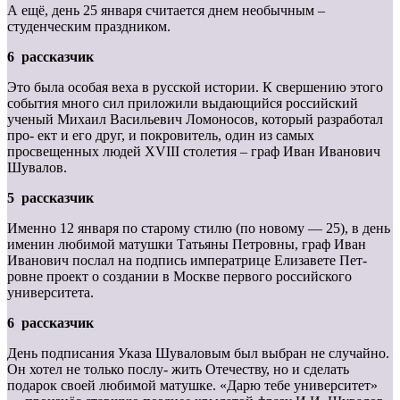
А ещё, день 25 января считается днем необычным –
студенческим праздником.
6 рассказчик
Это была особая веха в русской истории. К свершению этого
события много сил приложили выдающийся российский
ученый Михаил Васильевич Ломоносов, который разработал
про- ект и его друг, и покровитель, один из самых
просвещенных людей XVIII столетия – граф Иван Иванович
Шувалов.
5 рассказчик
Именно 12 января по старому стилю (по новому — 25), в день
именин любимой матушки Татьяны Петровны, граф Иван
Иванович послал на подпись императрице Елизавете Пет-
ровне проект о создании в Москве первого российского
университета.
6 рассказчик
День подписания Указа Шуваловым был выбран не случайно.
Он хотел не только послу- жить Отечеству, но и сделать
подарок своей любимой матушке. «Дарю тебе университет»