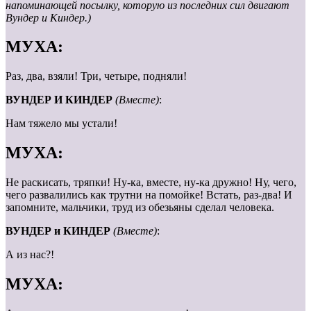
напоминающей посылку, которую из последних сил двигают
Вундер и Киндер.)
МУХА:
Раз, два, взяли! Три, четыре, подняли!
ВУНДЕР И КИНДЕР
(Вместе)
:
Нам тяжело мы устали!
МУХА:
Не раскисать, тряпки! Ну-ка, вместе, ну-ка дружно! Ну, чего,
чего развалились как трутни на помойке! Встать, раз-два! И
запомните, мальчики, труд из обезьяны сделал человека.
ВУНДЕР и КИНДЕР
(Вместе)
:
А из нас?!
МУХА: