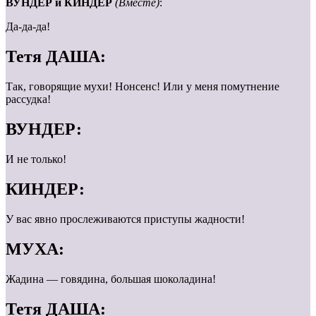
ВУНДЕР и КИНДЕР
(Вместе)
:
Да-да-да!
Тетя ДАША:
Так, говорящие мухи! Нонсенс! Или у меня помутнение
рассудка!
ВУНДЕР:
И не только!
КИНДЕР:
У вас явно прослеживаются приступы жадности!
МУХА:
Жадина — говядина, большая шоколадина!
Тетя ДАША: