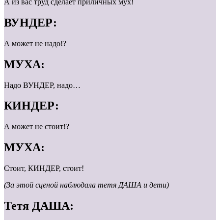
А из вас труд сделает приличных мух!
ВУНДЕР:
А может не надо!?
МУХА:
Надо ВУНДЕР, надо…
КИНДЕР:
А может не стоит!?
МУХА:
Стоит, КИНДЕР, стоит!
(За этой сценой наблюдала тетя ДАША и дети)
Тетя ДАША: