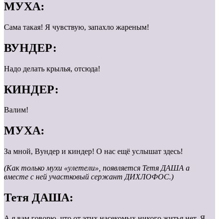
МУХА:
Сама такая! Я чувствую, запахло жареным!
ВУНДЕР:
Надо делать крылья, отсюда!
КИНДЕР:
Валим!
МУХА:
За мной, Вундер и киндер! О нас ещё услышат здесь!
(Как только мухи «улетели», появляется Тетя ДАША а
вместе с ней участковый сержант ДИХЛОФОС.)
Тетя ДАША:
А я вам говорю, что от этих насекомых никого житья нет. Я