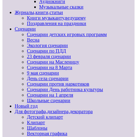
Аудиокниги
Музыкальные сказки
Журналы,книги,статьи
Книги музыканту,ведущему
Поздравления на праздники
Сценарии
Сценарии детских игровых программ
Весна
Экология сценарии
Сценарии по ПДД
23 февраля сценарии
Сценарии на Масленицу
Сценарии на 8 Марта
9 мая сценарии
День села сценарии
Сценарии против наркотиков
Сценарии День работника культуры
Сценарии на 1 апреля
Школьные сценарии
Новый год
Для фотографа,дизайнера,декоратора
Детский клипарт
Клипарт
Шаблоны
Векторная графика