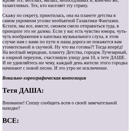
Кроме тех: весёлых, милых, непоседливых и, конечно же,
талантливых. Тех, кто населяет эту страну.
Скажу по секрету, приютилась, она на планете детства в
самом укромном уголке необъятной Галактики Фантазии.
Кстати, мы все, вместе, сможем смело отправиться туда, в
принципе это не далеко. Если у вас есть чувство юмора, чуть-
чуть воображения и капелька музыкального слуха, в этом
случае нам с вами по пути и наша дорога не покажется вам
утомительной и скучной. Ну что вы готовы?! Тогда вперёд!
На весёлый меридиан, планету Детства, городок Лучезарный,
в озорной переулок, счастливую улицу дом 10, к тете ДАШЕ.
И не удивляйтесь ни чему, каждый день жители этого городка
начинают с новой песни. И это утро не исключение.
Вокально-хореографическая композиция
Тетя ДАША:
Внимание! Спешу сообщить всем о своей замечательной
находке?
ВСЕ: