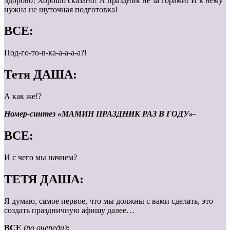
Здорово! Хорошо сказано! А праздник не за горами! И к нему
нужна не шуточная подготовка!
ВСЕ:
Под-го-то-в-ка-а-а-а-а?!
Тетя ДАША:
А как же!?
Номер-синтез «МАМИН ПРАЗДНИК РАЗ В ГОДУ»-
ВСЕ:
И с чего мы начнем?
ТЕТЯ ДАША:
Я думаю, самое первое, что мы должны с вами сделать, это
создать праздничную афишу далее…
ВСЕ
(по очереди)
: