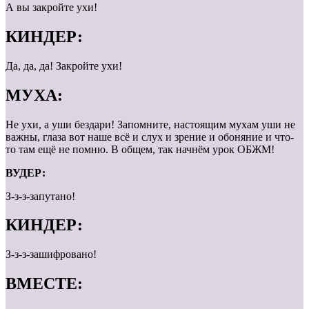
А вы закройте ухи!
КИНДЕР:
Да, да, да! Закройте ухи!
МУХА:
Не ухи, а уши бездари! Запомните, настоящим мухам уши не
важны, глаза вот наше всё и слух и зрение и обоняние и что-
то там ещё не помню. В общем, так начнём урок ОБЖМ!
ВУДЕР:
З-з-з-запутано!
КИНДЕР:
З-з-з-зашифровано!
ВМЕСТЕ: