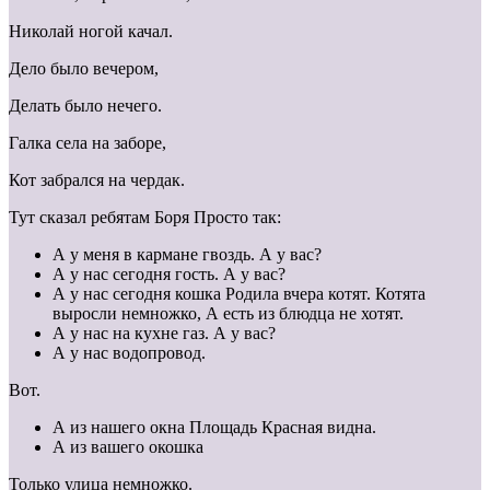
Николай ногой качал.
Дело было вечером,
Делать было нечего.
Галка села на заборе,
Кот забрался на чердак.
Тут сказал ребятам Боря Просто так:
А у меня в кармане гвоздь. А у вас?
А у нас сегодня гость. А у вас?
А у нас сегодня кошка Родила вчера котят. Котята
выросли немножко, А есть из блюдца не хотят.
А у нас на кухне газ. А у вас?
А у нас водопровод.
Вот.
А из нашего окна Площадь Красная видна.
А из вашего окошка
Только улица немножко.