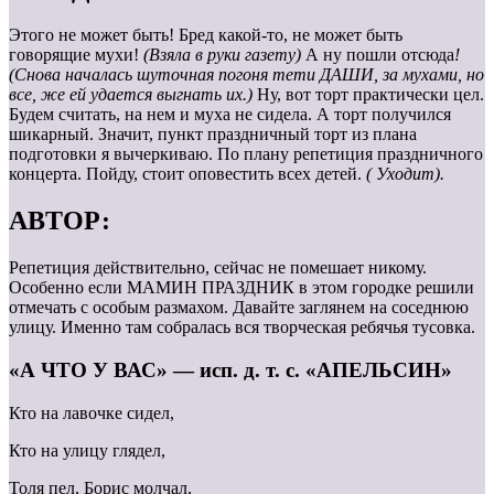
Этого не может быть! Бред какой-то, не может быть
говорящие мухи!
(Взяла в руки газету)
А ну пошли отсюда
!
(Снова началась шуточная погоня тети ДАШИ, за мухами, но
все, же ей удается выгнать их.)
Ну, вот торт практически цел.
Будем считать, на нем и муха не сидела. А торт получился
шикарный. Значит, пункт праздничный торт из плана
подготовки я вычеркиваю. По плану репетиция праздничного
концерта. Пойду, стоит оповестить всех детей.
( Уходит).
АВТОР:
Репетиция действительно, сейчас не помешает никому.
Особенно если МАМИН ПРАЗДНИК в этом городке решили
отмечать с особым размахом. Давайте заглянем на соседнюю
улицу. Именно там собралась вся творческая ребячья тусовка.
«А ЧТО У ВАС» — исп. д. т. с. «АПЕЛЬСИН»
Кто на лавочке сидел,
Кто на улицу глядел,
Толя пел, Борис молчал,