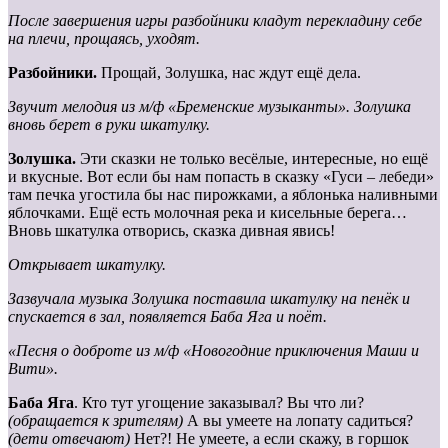
После завершения игры разбойники кладут перекладину себе
на плечи, прощаясь, уходят.
Разбойники.
Прощай, Золушка, нас ждут ещё дела.
Звучит мелодия из м/ф «Бременские музыканты». Золушка
вновь берет в руки шкатулку.
Золушка.
Эти сказки не только весёлые, интересные, но ещё
и вкусные. Вот если бы нам попасть в сказку «Гуси – лебеди»
там печка угостила бы нас пирожками, а яблонька наливными
яблочками. Ещё есть молочная река и кисельные берега…
Вновь шкатулка отворись, сказка дивная явись!
Открывает шкатулку.
Зазвучала музыка Золушка поставила шкатулку на пенёк и
спускается в зал, появляется Баба Яга и поёт.
«Песня о доброте из м/ф «Новогодние приключения Маши и
Вити».
Баба
Яга
. Кто тут угощение заказывал? Вы что ли?
(обращается к зрителям)
А вы умеете на лопату садиться?
(дети отвечают)
Нет?! Не умеете, а если скажу, в горшок