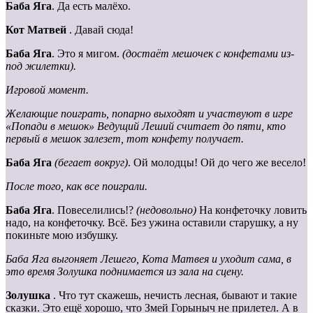
Баба
Яга
. Да есть малёхо.
Кот
Матвей
. Давай сюда!
Баба
Яга
. Это я мигом.
(достаёт мешочек с конфетами из-
под жилетки).
Игровой момент.
Желающие поиграть, попарно выходят и участвуют в игре
«Попади в мешок» Ведущий Леший считает до пяти, кто
первый в мешок залезет, тот конфету получает.
Баба
Яга
(бегает вокруг)
. Ой молодцы! Ой до чего же весело!
После того, как все поиграли.
Баба Яга
. Повеселились!?
(недовольно)
На конфеточку ловить
надо, на конфеточку. Всё. Без ужина оставили старушку, а ну
покиньте мою избушку.
Баба Яга выгоняет Лешего, Кота Матвея и уходит сама, в
это время Золушка поднимается из зала на сцену.
Золушка
. Что тут скажешь, нечисть лесная, бывают и такие
сказки. Это ещё хорошо, что Змей Горыныч не прилетел. А в