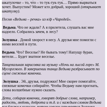
шкатулочке – то, что – то тук-тук-тук… Прямо вырваться
хочет. Выпустим? Может кто добрый, хороший
(открывает
шкатулку).
Песня «Ведьма – речка» из к/ф «Чародей».
Ведьма
. Что не ждали? А я прилетела, слушать вас мне
надоело. Собрались зачем, в лесу?
Золушка
. Домой хворост я несу. А друзья мне помогли с
ними веселей в пути.
Ведьма
. Что? Веселье? Не бывать тому! Напущу буран,
метели… Будет знатное веселье.
Танцевальная зарисовка на музыку «Ночь на лысой горе» М.
Мусоргского. В завершении танца Ведьма разбрасывает по
сцене снежные комочки.
Золушка
. Эй, друзья, подружки! Мне скорее помогайте,
снежные комочки собирайте. Чтобы Ведьму нам прогнать,
слова волшебные нужно сказать.
Дети, собирая комочки, говорят добрые слова, например,
радость, любовь, доброта и т.д. и с каждым словом Ведьма
все ближе к кулисам, потом совсем скрывается Золушка