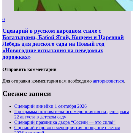
0
Сценарий в русском народном стиле с
Богатырями, Бабой Ягой, Кощеем и Царевной
Лебедь для детского сада на Новый год
«Новогодние испытания на неведомых
дорожках»
Отправить комментарий
Для отправки комментария вам необходимо
авторизоваться
.
Свежие записи
Cценарий линейки 1 сентября 2026
Программа познавательного мероприятия на день флага
22 августа в детском саду
Сценарий праздника двора “Соседи — это сила!”
Сценарий игрового мероприятия прощание с летом
2026 для детей