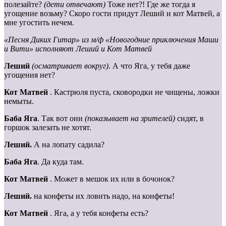
полезайте?
(дети отвечают)
Тоже нет?! Где же тогда я
угощение возьму? Скоро гости придут Леший и кот Матвей, а
мне угостить нечем.
«Песня Диких Гитар» из м/ф «Новогодние приключения Маши
и Вити» исполняют Леший и Кот Матвей
Леший
(осматривает вокруг)
. А что Яга, у тебя даже
угощения нет?
Кот Матвей
. Кастрюля пуста, сковородки не чищены, ложки
немыты.
Баба
Яга
. Так вот они
(показывает на зрителей)
сидят, в
горшок залезать не хотят.
Леший.
А на лопату садила?
Баба
Яга
. Да куда там.
Кот
Матвей
. Может в мешок их или в бочонок?
Леший.
на конфеты их ловить надо, на конфеты!
Кот Матвей
. Яга, а у тебя конфеты есть?