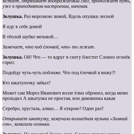
Встаёт, отряхивает воображаемый снег, продолжает путь,
уже в приподнятом настроении, напевая.
Золушка.
Раз морозною зимой, Вдоль опушки лесной
Я иду к себе домой
В тёплой шубке меховой…
Замечает, что под ёлочкой, что- то лежит.
Золушка.
Ой! Что — то вдруг в снегу блестит Словно огонёк
горит.
Подойду чуть-чуть поближе. Что под ёлочкой я вижу?!
Кто шкатулочку забыл?
Может сам Мороз Иванович возле ёлки обронил, когда мимо
проходил А шкатулка не простая, вон диковинка какая
Серебро, хрусталь, алмаз… Я открою? Один раз?
Открывает шкатулку, зазвучала волшебная музыка «Зимний
сон», замигали огоньки.