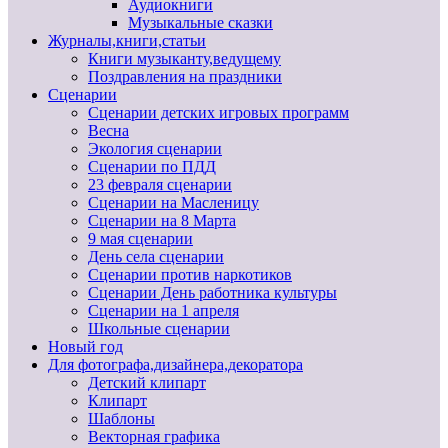
Аудиокниги
Музыкальные сказки
Журналы,книги,статьи
Книги музыканту,ведущему
Поздравления на праздники
Сценарии
Сценарии детских игровых программ
Весна
Экология сценарии
Сценарии по ПДД
23 февраля сценарии
Сценарии на Масленицу
Сценарии на 8 Марта
9 мая сценарии
День села сценарии
Сценарии против наркотиков
Сценарии День работника культуры
Сценарии на 1 апреля
Школьные сценарии
Новый год
Для фотографа,дизайнера,декоратора
Детский клипарт
Клипарт
Шаблоны
Векторная графика