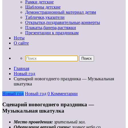
Рамки детские
Шаблоны детские
Демонстрационный материал детям
Таблички,указатели
Открытки,поздравительные,конверты
Плакаты,банера,растяжки
Презентации к праздникам
Ноты
О сайте
Главная
Новый год
Сценарий новогоднего праздника — Музыкальная
шкатулка
Новый год
Новый год
0 Комментарии
Сценарий новогоднего праздника —
Музыкальная шкатулка
Место проведения:
зрительный зал.
Оформление верхней сцены:
зимнее небо со