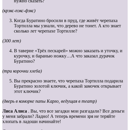
нужно сказать?
(крэкс-пэкс-фэкс)
Когда Буратино бросили в пруд, где живёт черепаха
Тортилла мы узнали, что дерево не тонет. А кто знает
сколько лет черепахе Тортилле?
(300 лет)
В таверне «Трёх пескарей» можно заказать и уточку, и
курочку, и баранью ножку…А что заказал дурачок
Буратино?
(три корочки хлеба)
Вы прекрасно знаете, что черепаха Тортилла подарила
Буратино золотой ключик, а какой замочек открывает
этот ключик?
(дверь в коморке папы Карло, ведущая в театр)
Лиса Алиса
. Вы, что все загадки мои разгадали? Все деньги
у меня забрали? Ладно! А теперь времени зря не теряйте
хлопать в ладоши начинайте!