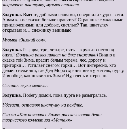
закрывает шкатулку, музыка стихает.
Золушка.
Вместе, добрыми словами, совершили чудо с вами.
А вам какие сказки больше нравятся? Страшные с ужасными
приключениями или добрые, светлые? Так, шкатулку
открываю и… снежинку вынимаю.
Музыка «Зимний сон».
Золушка.
Раз, два, три, четыре, пять… кружит снегопад
опять!
(Золушка развешивает на ёлке снежинки)
Видно в
сказке той Зима, красит белым терема, лес, дорогу и
пригорки… Устилает снегом горки… Вот интересно, кто
делает снежинки, где Дед Мороз хранит вьюгу, метель, пургу.
И вообще, как появилась Зима? Ну, очень интересно.
Слышны звуки метели.
Золушка.
Побегу домой, пока пурга не разыгралась.
Убегает, оставляя шкатулку на пенёчке.
Сказка «Как появилась Зима» рассказывают дети
творческого коллектива «Матаня»