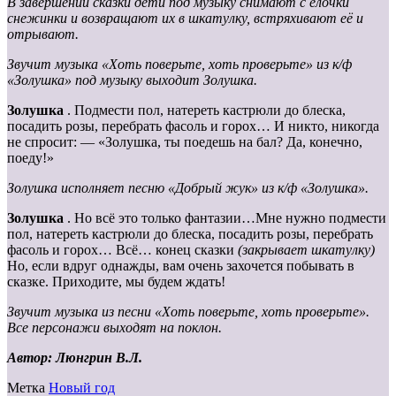
В завершении сказки дети под музыку снимают с ёлочки
снежинки и возвращают их в шкатулку, встряхивают её и
отрывают.
Звучит музыка «Хоть поверьте, хоть проверьте» из к/ф
«Золушка» под музыку выходит Золушка.
Золушка
. Подмести пол, натереть кастрюли до блеска,
посадить розы, перебрать фасоль и горох… И никто, никогда
не спросит: — «Золушка, ты поедешь на бал? Да, конечно,
поеду!»
Золушка исполняет песню «Добрый жук» из к/ф «Золушка».
Золушка
. Но всё это только фантазии…Мне нужно подмести
пол, натереть кастрюли до блеска, посадить розы, перебрать
фасоль и горох… Всё… конец сказки
(закрывает шкатулку)
Но, если вдруг однажды, вам очень захочется побывать в
сказке. Приходите, мы будем ждать!
Звучит музыка из песни «Хоть поверьте, хоть проверьте».
Все персонажи выходят на поклон.
Автор: Люнгрин В.Л
.
Метка
Новый год