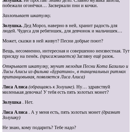
Золушка.
Не простая! Знамо дело. Славно музыка запела,
побежали огонёчки… Засверкали пни и кочки.
Захлопывает шкатулку.
Золушка.
Дед Мороз, наверно в ней, хранит радость для
людей. Чудеса для ребятишек, для девчонок и мальчишек…
Может, сказки в ней живут? Песни добрые поют?
Вещь, несомненно, интересная и совершенно неизвестная. Тут
присяду на пенёк.
(присаживается)
Загляну ещё разок.
Открывает шкатулку, звучит мелодия Песни Кота Базилио и
Лисы Алисы из фильма
«Буратино», в танцевальных ритмах
пританцовывая, появляется Лиса Алиса)
Лиса
Алиса
(обращаясь к Золушке)
. Ну… здравствуй
миленькая девочка! У тебя есть пять золотых монет?
Золушка
. Нет.
Лиса
Алиса
. А у меня есть, пять золотых монет
(дразнит
Золушку)
Не знаю, кому подарить? Тебе надо?