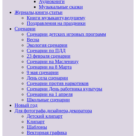
Аудиокниги
Музыкальные сказки
Журналы,книги,статьи
Книги музыканту,ведущему
Поздравления на праздники
Сценарии
Сценарии детских игровых программ
Весна
Экология сценарии
Сценарии по ПДД
23 февраля сценарии
Сценарии на Масленицу
Сценарии на 8 Марта
9 мая сценарии
День села сценарии
Сценарии против наркотиков
Сценарии День работника культуры
Сценарии на 1 апреля
Школьные сценарии
Новый год
Для фотографа,дизайнера,декоратора
Детский клипарт
Клипарт
Шаблоны
Векторная графика