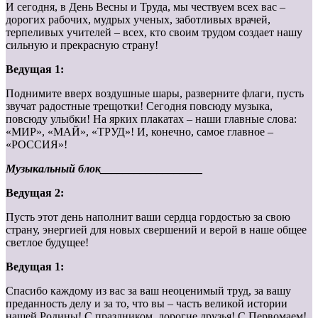
И сегодня, в День Весны и Труда, мы чествуем всех вас –
дорогих рабочих, мудрых ученых, заботливых врачей,
терпеливых учителей – всех, кто своим трудом создает нашу
сильную и прекрасную страну!
Ведущая 1:
Поднимите вверх воздушные шары, разверните флаги, пусть
звучат радостные трещотки! Сегодня повсюду музыка,
повсюду улыбки! На ярких плакатах – наши главные слова:
«МИР», «МАЙ», «ТРУД»! И, конечно, самое главное –
«РОССИЯ»!
Музыкальный блок__________________
Ведущая 2:
Пусть этот день наполнит ваши сердца гордостью за свою
страну, энергией для новых свершений и верой в наше общее
светлое будущее!
Ведущая 1:
Спасибо каждому из вас за ваш неоценимый труд, за вашу
преданность делу и за то, что вы – часть великой истории
нашей Родины! С праздником, дорогие друзья! С Первомаем!