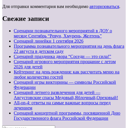
Для отправки комментария вам необходимо
авторизоваться
.
Свежие записи
Сценарии познавательного мероприятий в ДОУ о
месяце Сентябрь “Ревун, Хмурень, Желтень”
Cценарий линейки 1 сентября 2026
Программа познавательного мероприятия на день флага
22 августа в детском саду
Сценарий праздника двора “Соседи — это сила!”
Сценарий игрового мероприятия прощание с летом
2026 для детей
Кейтеринг на день рождения: как рассчитать меню на
любое количество гостей
Сценарий игры викторины — символы Российской
Федерации
Сценарий летнего развлечения для детей —
Августовские спасы Медовый,Яблочный,Ореховый!
All-on-4: ответы на самые важные вопросы перед
лечением
Сценарий концертной программы, посвященной Дню
Государственного флага Российской Федерации