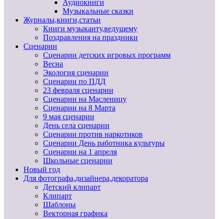
Аудиокниги
Музыкальные сказки
Журналы,книги,статьи
Книги музыканту,ведущему
Поздравления на праздники
Сценарии
Сценарии детских игровых программ
Весна
Экология сценарии
Сценарии по ПДД
23 февраля сценарии
Сценарии на Масленицу
Сценарии на 8 Марта
9 мая сценарии
День села сценарии
Сценарии против наркотиков
Сценарии День работника культуры
Сценарии на 1 апреля
Школьные сценарии
Новый год
Для фотографа,дизайнера,декоратора
Детский клипарт
Клипарт
Шаблоны
Векторная графика